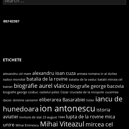
ETICHETE
alexandru ioan cuza
alexandru cel mare
armata romana in al doilea
batalia de la rovine
razboi mondial
batalia de la vaslui
batalii mircea cel
biografie aurel vlaicu
biografie george bacovia
batran
biografie george cosbuc
castelul peles
Cezar
cruciada de la nicopole
cucerirea
iancu de
eliberarea Basarabiei
daciei
dimitrie cantemir
hitler
ion antonescu
hunedoara
istoria
aviatiei
lupta de la rovine
mica
lovitura de stat 23 august 1944
Mihai Viteazul
mircea cel
unire
Mihai Eminescu