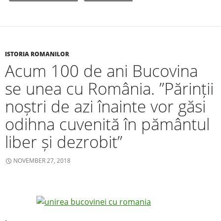
e
er
e
b
o
o
ISTORIA ROMANILOR
Acum 100 de ani Bucovina
k
se unea cu România. ”Părinții
noștri de azi înainte vor găsi
odihna cuvenită în pământul
liber și dezrobit”
NOVEMBER 27, 2018