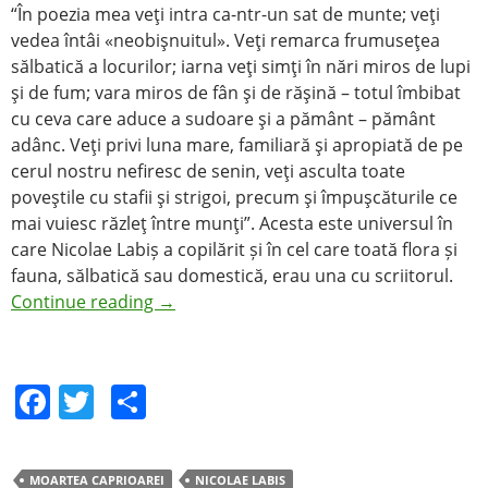
“În poezia mea veţi intra ca-ntr-un sat de munte; veţi
vedea întâi «neobişnuitul». Veţi remarca frumuseţea
sălbatică a locurilor; iarna veţi simţi în nări miros de lupi
şi de fum; vara miros de fân şi de răşină – totul îmbibat
cu ceva care aduce a sudoare şi a pământ – pământ
adânc. Veţi privi luna mare, familiară şi apropiată de pe
cerul nostru nefiresc de senin, veţi asculta toate
poveştile cu stafii şi strigoi, precum şi împuşcăturile ce
mai vuiesc răzleţ între munţi”. Acesta este universul în
care Nicolae Labiș a copilărit și în cel care toată flora și
fauna, sălbatică sau domestică, erau una cu scriitorul.
Continue reading
→
F
T
S
a
w
h
c
itt
ar
MOARTEA CAPRIOAREI
NICOLAE LABIS