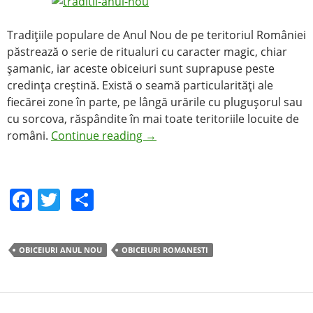
Tradiţiile populare de Anul Nou de pe teritoriul României
păstrează o serie de ritualuri cu caracter magic, chiar
şamanic, iar aceste obiceiuri sunt suprapuse peste
credinţa creştină. Există o seamă particularităţi ale
fiecărei zone în parte, pe lângă urările cu pluguşorul sau
cu sorcova, răspândite în mai toate teritoriile locuite de
români.
Continue reading
→
F
T
S
a
w
h
c
itt
ar
OBICEIURI ANUL NOU
OBICEIURI ROMANESTI
e
er
e
b
o