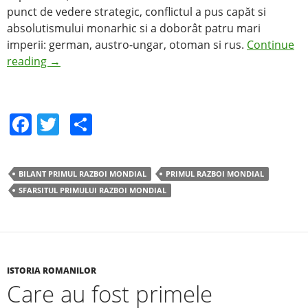
punct de vedere strategic, conflictul a pus capăt si
absolutismului monarhic si a doborât patru mari
imperii: german, austro-ungar, otoman si rus.
Continue
reading
→
F
T
S
a
w
h
c
itt
ar
BILANT PRIMUL RAZBOI MONDIAL
PRIMUL RAZBOI MONDIAL
e
er
e
SFARSITUL PRIMULUI RAZBOI MONDIAL
b
o
o
k
ISTORIA ROMANILOR
Care au fost primele