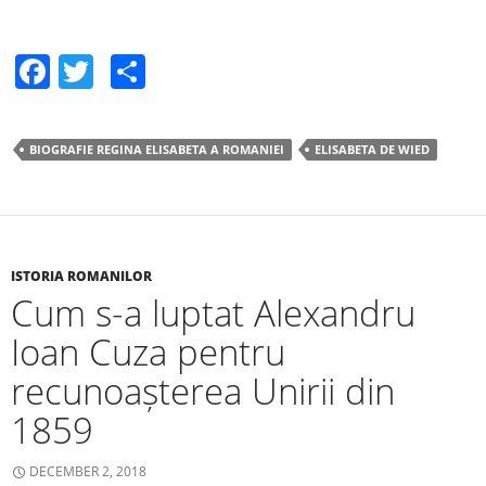
F
T
S
a
w
h
c
itt
ar
BIOGRAFIE REGINA ELISABETA A ROMANIEI
ELISABETA DE WIED
e
er
e
b
o
o
ISTORIA ROMANILOR
Cum s-a luptat Alexandru
k
Ioan Cuza pentru
recunoașterea Unirii din
1859
DECEMBER 2, 2018