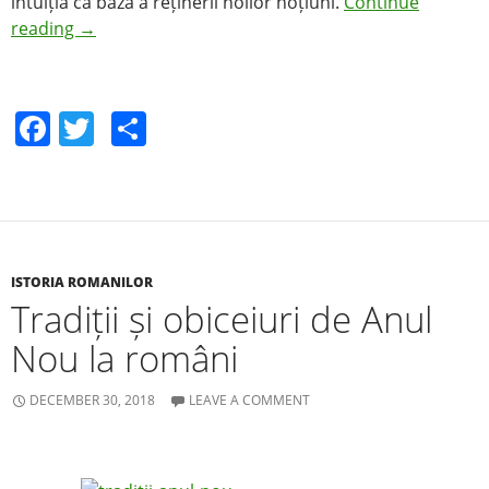
intuiția ca bază a reținerii noilor noțiuni.
Continue
reading
→
F
T
S
a
w
h
c
itt
ar
e
er
e
b
ISTORIA ROMANILOR
o
Tradiții și obiceiuri de Anul
o
Nou la români
k
DECEMBER 30, 2018
LEAVE A COMMENT