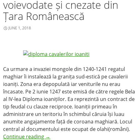
voievodate și cnezate din
Țara Românească
JUNE 1, 2018
Ca urmare a invaziei mongole din 1240-1241 regatul
maghiar îi instalează la granița sud-estică pe cavalerii
ioaniți. Zona era depopulată iar veniturile nu erau
încasate. Pe 2 iunie 1247 este emisă de către regele Bela
al IV-lea Diploma ioaniților. Ea reprezintă un contract de
tip feudal cu clauze reciproce. Ioaniții primeau în
administrare un teritoriu în schimbul căruia își luau
anumite angajamente față de coroana maghiară. Locul
central al documentului este ocupat de olahi(români).
Continue reading
→