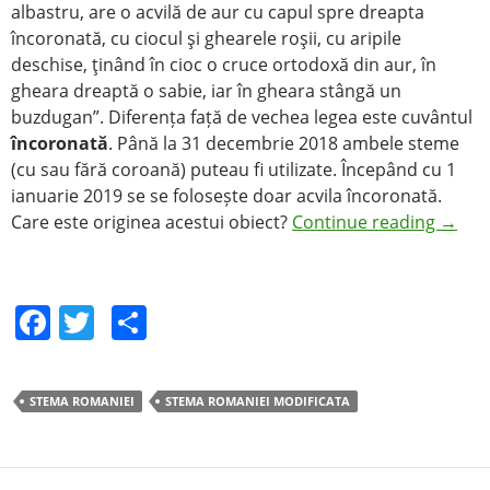
albastru, are o acvilă de aur cu capul spre dreapta
încoronată, cu ciocul şi ghearele roşii, cu aripile
deschise, ţinând în cioc o cruce ortodoxă din aur, în
gheara dreaptă o sabie, iar în gheara stângă un
buzdugan”. Diferența față de vechea legea este cuvântul
încoronată
. Până la 31 decembrie 2018 ambele steme
(cu sau fără coroană) puteau fi utilizate. Începând cu 1
ianuarie 2019 se se folosește doar acvila încoronată.
Care este originea acestui obiect?
Continue reading
→
F
T
S
a
w
h
c
itt
ar
STEMA ROMANIEI
STEMA ROMANIEI MODIFICATA
e
er
e
b