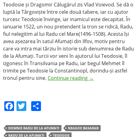
Teodosie și Dragomir Călugărul zis Vlad Voievod. Se dă o
luptă la Târgoviște între cele două tabere, iar cu ajutor
turcesc Teodosie învinge, iar inamicul este decapitat. În
ianuarie 1522, un nou pretendent la tron se ridică, Radu,
fiul nelegitim al lui Radu cel Mare(1496-1508). Acesta își
avea așezarea în satul Afumați din Ilfov, motiv pentru
care va intra mai târziu în istorie sub denumirea de Radu
de la Afumați. Turcii vor veni în ajutorul lui Teodosie, îl
izgonesc în Transilvania pe Radu, iar begul Mehmet îl
trimite pe Teodosie la Constantinopl, dorindu-și astfel
tronul pentru sine.
Continue reading
→
F
T
S
a
w
h
c
itt
ar
DOMNIE RADU DE LA AFUMATI
NEAGOE BASARAB
e
er
e
RADU DE LA AFUMATI
TEODOSIE