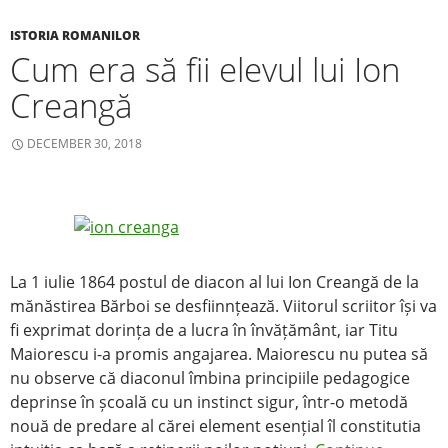
o
o
ISTORIA ROMANILOR
Cum era să fii elevul lui Ion
k
Creangă
DECEMBER 30, 2018
La 1 iulie 1864 postul de diacon al lui Ion Creangă de la
mănăstirea Bărboi se desfiinnțează. Viitorul scriitor își va
fi exprimat dorința de a lucra în învățământ, iar Titu
Maiorescu i-a promis angajarea. Maiorescu nu putea să
nu observe că diaconul îmbina principiile pedagogice
deprinse în școală cu un instinct sigur, într-o metodă
nouă de predare al cărei element esențial îl constitutia