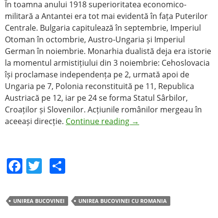
În toamna anului 1918 superioritatea economico-
militară a Antantei era tot mai evidentă în fața Puterilor
Centrale. Bulgaria capitulează în septembrie, Imperiul
Otoman în octombrie, Austro-Ungaria și Imperiul
German în noiembrie. Monarhia dualistă deja era istorie
la momentul armistițiului din 3 noiembrie: Cehoslovacia
își proclamase independența pe 2, urmată apoi de
Ungaria pe 7, Polonia reconstituită pe 11, Republica
Austriacă pe 12, iar pe 24 se forma Statul Sârbilor,
Croaților și Slovenilor. Acțiunile românilor mergeau în
aceeași direcție.
Continue reading
→
F
T
S
a
w
h
c
itt
ar
UNIREA BUCOVINEI
UNIREA BUCOVINEI CU ROMANIA
e
er
e