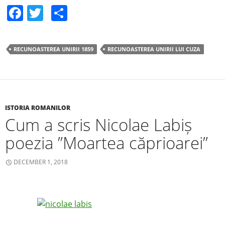
F
T
S
a
w
h
c
itt
ar
RECUNOASTEREA UNIRII 1859
RECUNOASTEREA UNIRII LUI CUZA
e
er
e
b
o
o
ISTORIA ROMANILOR
Cum a scris Nicolae Labiș
k
poezia ”Moartea căprioarei”
DECEMBER 1, 2018