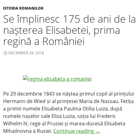
o
ISTORIA ROMANILOR
Se împlinesc 175 de ani de la
k
nașterea Elisabetei, prima
regină a României
DECEMBER 28, 2018
Pe 29 decembrie 1843 se năștea primul copil al prințului
Hermann de Wied și al prințesei Maria de Nassau. Fetița
a primit numele Elisabeta Paulina Otilia Luiza, după
numele nașelor sale Eliza Luiza, soția lui Frederic
Wilhelm IV, rege al Prusiei și marea-ducesă Elisabeta
Mihailnovna a Rusiei.
Continue reading
→