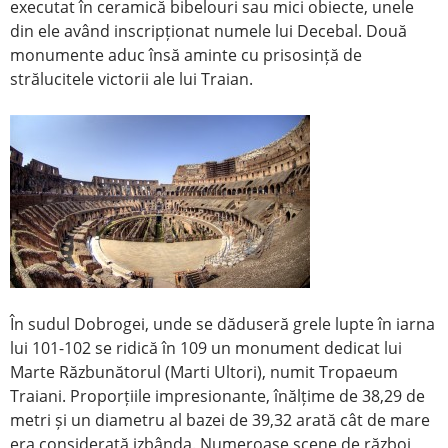
executat în ceramică bibelouri sau mici obiecte, unele
din ele având inscripționat numele lui Decebal. Două
monumente aduc însă aminte cu prisosință de
strălucitele victorii ale lui Traian.
În sudul Dobrogei, unde se dăduseră grele lupte în iarna
lui 101-102 se ridică în 109 un monument dedicat lui
Marte Răzbunătorul (Marti Ultori), numit Tropaeum
Traiani. Proporțiile impresionante, înălțime de 38,29 de
metri și un diametru al bazei de 39,32 arată cât de mare
era considerată izbânda. Numeroase scene de război