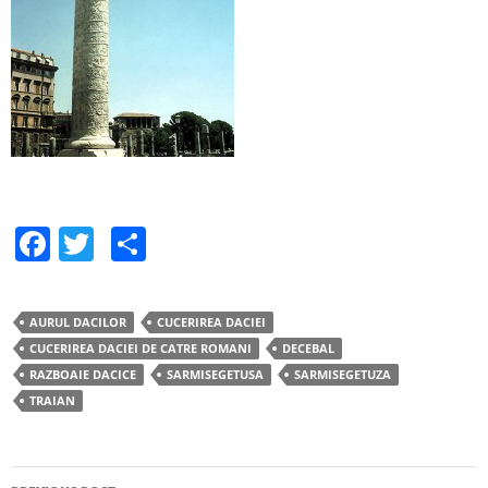
F
T
S
a
w
h
c
itt
ar
AURUL DACILOR
CUCERIREA DACIEI
e
er
e
CUCERIREA DACIEI DE CATRE ROMANI
DECEBAL
b
RAZBOAIE DACICE
SARMISEGETUSA
SARMISEGETUZA
TRAIAN
o
o
k