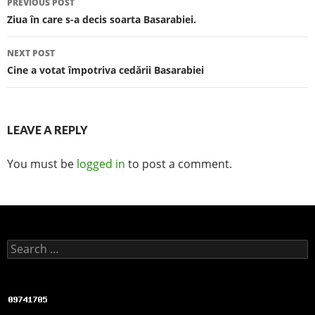
PREVIOUS POST
Post navigation
Ziua în care s-a decis soarta Basarabiei.
NEXT POST
Cine a votat împotriva cedării Basarabiei
LEAVE A REPLY
You must be
logged in
to post a comment.
Search for: