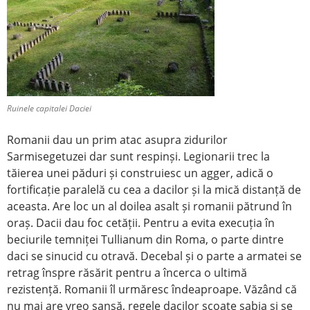
Ruinele capitalei Daciei
Romanii dau un prim atac asupra zidurilor
Sarmisegetuzei dar sunt respinși. Legionarii trec la
tăierea unei păduri și construiesc un agger, adică o
fortificație paralelă cu cea a dacilor și la mică distanță de
aceasta. Are loc un al doilea asalt și romanii pătrund în
oraș. Dacii dau foc cetății. Pentru a evita execuția în
beciurile temniței Tullianum din Roma, o parte dintre
daci se sinucid cu otravă. Decebal și o parte a armatei se
retrag înspre răsărit pentru a încerca o ultimă
rezistență. Romanii îl urmăresc îndeaproape. Văzând că
nu mai are vreo șansă, regele dacilor scoate sabia și se