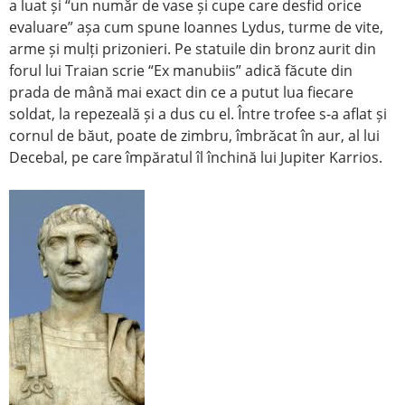
a luat și “un număr de vase și cupe care desfid orice
evaluare” așa cum spune Ioannes Lydus, turme de vite,
arme și mulți prizonieri. Pe statuile din bronz aurit din
forul lui Traian scrie “Ex manubiis” adică făcute din
prada de mână mai exact din ce a putut lua fiecare
soldat, la repezeală și a dus cu el. Între trofee s-a aflat și
cornul de băut, poate de zimbru, îmbrăcat în aur, al lui
Decebal, pe care împăratul îl închină lui Jupiter Karrios.