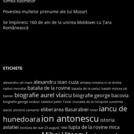
lumea basmelor”
Povestea multelor prenume ale lui Mozart
Se împlinesc 160 de ani de la unirea Moldovei cu Țara
Românească
ETICHETE
alexandru ioan cuza
alexandru cel mare
armata romana in al doilea
batalia de la rovine
razboi mondial
batalia de la vaslui
batalii mircea cel
biografie aurel vlaicu
biografie george bacovia
batran
biografie george cosbuc
castelul peles
Cezar
cruciada de la nicopole
cucerirea
iancu de
eliberarea Basarabiei
daciei
dimitrie cantemir
hitler
ion antonescu
hunedoara
istoria
aviatiei
lupta de la rovine
mica
lovitura de stat 23 august 1944