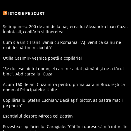
ISTORIE PE SCURT
Se împlinesc 200 de ani de la nașterea lui Alexandru Ioan Cuza.
Înaintașii, copilăria și tinerețea
Cum s-a unit Transilvania cu România. ”Ați venit ca să nu ne
mai despărțim niciodată”
Otilia Cazimir- veșnica poetă a copilăriei
”Se dusese bietul domn, el care ne-a dat pământ și ne-a făcut
bine”. Abdicarea lui Cuza
Acum 160 de ani Cuza intra pentru prima oară în București ca
domn al Principatelor Unite
Copilăria lui Ștefan Luchian.”Dacă aș fi pictor, aș păstra macii
pe pânză”
Esențialul despre Mircea cel Bătrân
Povestea copilăriei lui Caragiale. ”Cât îmi doresc să mă întorc în