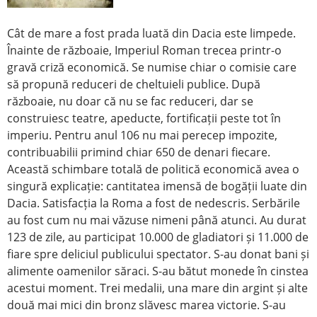
Cât de mare a fost prada luată din Dacia este limpede.
Înainte de războaie, Imperiul Roman trecea printr-o
gravă criză economică. Se numise chiar o comisie care
să propună reduceri de cheltuieli publice. După
războaie, nu doar că nu se fac reduceri, dar se
construiesc teatre, apeducte, fortificații peste tot în
imperiu. Pentru anul 106 nu mai perecep impozite,
contribuabilii primind chiar 650 de denari fiecare.
Această schimbare totală de politică economică avea o
singură explicație: cantitatea imensă de bogății luate din
Dacia. Satisfacția la Roma a fost de nedescris. Serbările
au fost cum nu mai văzuse nimeni până atunci. Au durat
123 de zile, au participat 10.000 de gladiatori și 11.000 de
fiare spre deliciul publicului spectator. S-au donat bani și
alimente oamenilor săraci. S-au bătut monede în cinstea
acestui moment. Trei medalii, una mare din argint și alte
două mai mici din bronz slăvesc marea victorie. S-au