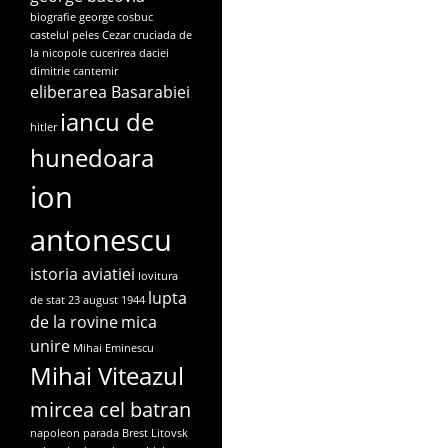
biografie george cosbuc
castelul peles
Cezar
cruciada de
la nicopole
cucerirea daciei
dimitrie cantemir
eliberarea Basarabiei
iancu de
hitler
hunedoara
ion
antonescu
istoria aviatiei
lovitura
lupta
de stat 23 august 1944
de la rovine
mica
unire
Mihai Eminescu
Mihai Viteazul
mircea cel batran
napoleon
parada Brest Litovsk