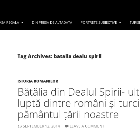
ASA REGALA
DIN PRESA DE ALTADATA
PORTRETE SUBIECTIVE
TURIS
Tag Archives: batalia dealu spirii
ISTORIA ROMANILOR
Bătălia din Dealul Spirii- ul
luptă dintre români și turc
pământul țării noastre
SEPTEMBER 12, 2014
LEAVE A COMMENT