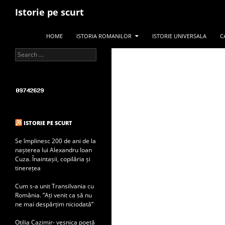
Search
Istorie pe scurt
SKIP TO CONTENT
HOME
ISTORIA ROMANILOR
ISTORIE UNIVERSALA
C
Search for:
ISTORIE PE SCURT
Se împlinesc 200 de ani de la
nașterea lui Alexandru Ioan
Cuza. Înaintașii, copilăria și
tinerețea
Cum s-a unit Transilvania cu
România. ”Ați venit ca să nu
ne mai despărțim niciodată”
Otilia Cazimir- veșnica poetă