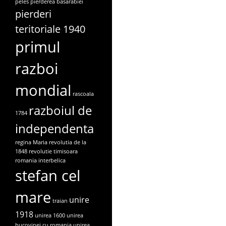
peles
pierderea basarabiei
pierderi
teritoriale 1940
primul
razboi
mondial
rascoala
razboiul de
1784
independenta
regina Maria
revolutia de la
1848
revolutie timisoara
romania interbelica
stefan cel
mare
unire
traian
1918
unirea 1600
unirea
bucovinei cu romania
unirea