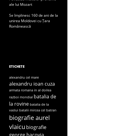
ale lui Mozart
Se împlinesc 160 de ani de la
unirea Moldovei cu Țara
Românească
ETICHETE
alexandru cel mare
alexandru ioan cuza
armata romana in al doilea
batalia de
razboi mondial
la rovine
batalia de la
vaslui
batalii mircea cel batran
biografie aurel
vlaicu
biografie
george bacovia