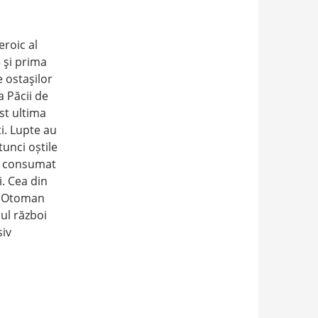
eroic al
8 şi prima
e ostaşilor
 Păcii de
ost ultima
i. Lupte au
unci oștile
-a consumat
. Cea din
ui Otoman
ul război
siv