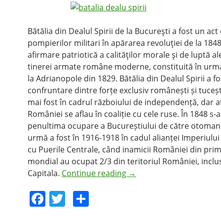
Bătălia din Dealul Spirii de la Bucureşti a fost un act 
pompierilor militari în apărarea revoluţiei de la 184
afirmare patriotică a calităţilor morale şi de luptă al
tinerei armate române moderne, constituită în urma
la Adrianopole din 1829. Bătălia din Dealul Spirii a f
confruntare dintre forțe exclusiv românești și tuceșt
mai fost în cadrul războiului de independență, dar at
României se aflau în coaliție cu cele ruse. În 1848 s
penultima ocupare a Bucureștiului de către otomani
urmă a fost în 1916-1918 în cadul alianței Imperiul
cu Puerile Centrale, când inamicii României din prim
mondial au ocupat 2/3 din teritoriul României, inclu
Capitala.
Continue reading
→
F
T
S
a
w
h