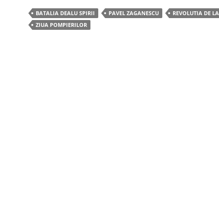
c
itt
ar
BATALIA DEALU SPIRII
PAVEL ZAGANESCU
REVOLUTIA DE LA
e
er
e
ZIUA POMPIERILOR
b
o
o
k