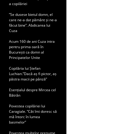
a copilăriei
”Se dusese bietul domn, el
care ne-a dat pământ și ne-a
făcut bine”. Abdicarea lui
Cuza
Acum 160 de ani Cuza intra
pentru prima oară în
București ca domn al
Principatelor Unite
Copilăria lui Ștefan
Luchian.”Dacă aș fi pictor, aș
păstra macii pe pânză”
Esențialul despre Mircea cel
Bătrân
Povestea copilăriei lui
Caragiale. ”Cât îmi doresc să
mă întorc în lumea
basmelor”
Povestea multelor prenume