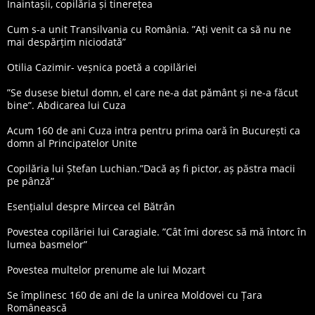
Înaintașii, copilăria și tinerețea
Cum s-a unit Transilvania cu România. ”Ați venit ca să nu ne
mai despărțim niciodată”
Otilia Cazimir- veșnica poetă a copilăriei
”Se dusese bietul domn, el care ne-a dat pământ și ne-a făcut
bine”. Abdicarea lui Cuza
Acum 160 de ani Cuza intra pentru prima oară în București ca
domn al Principatelor Unite
Copilăria lui Ștefan Luchian.”Dacă aș fi pictor, aș păstra macii
pe pânză”
Esențialul despre Mircea cel Bătrân
Povestea copilăriei lui Caragiale. ”Cât îmi doresc să mă întorc în
lumea basmelor”
Povestea multelor prenume ale lui Mozart
Se împlinesc 160 de ani de la unirea Moldovei cu Țara
Românească