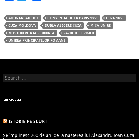
a
w
h
c
itt
ar
ADUNARI AD HOC
CONVENTIA DE LA PARIS 1858
CUZA 1859
e
er
e
CUZA MOLDOVA
DUBLA ALEGERE CUZA
MICA UNIRE
b
MOS ION ROATA SI UNIREA
RAZBOIUL CRIMEII
UNIREA PRINCIPATELOR ROMANE
o
o
k
Search for:
ISTORIE PE SCURT
Se împlinesc 200 de ani de la nașterea lui Alexandru Ioan Cuza.