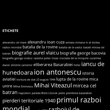
ETICHETE
alexandru ioan cuza
alexandru cel mare
armata romana in al doilea
batalia de la rovine
razboi mondial
batalia de la vaslui
batalii mircea cel
biografie aurel vlaicu
biografie george bacovia
batran
biografie george cosbuc
castelul peles
Cezar
cruciada de la nicopole
cucerirea
iancu de
eliberarea Basarabiei
daciei
dimitrie cantemir
hitler
ion antonescu
hunedoara
istoria
aviatiei
lupta de la rovine
mica
lovitura de stat 23 august 1944
Mihai Viteazul
mircea cel
unire
Mihai Eminescu
batran
napoleon
parada Brest Litovsk
peles
pierderea basarabiei
primul razboi
pierderi teritoriale 1940
mondial
razboiul de