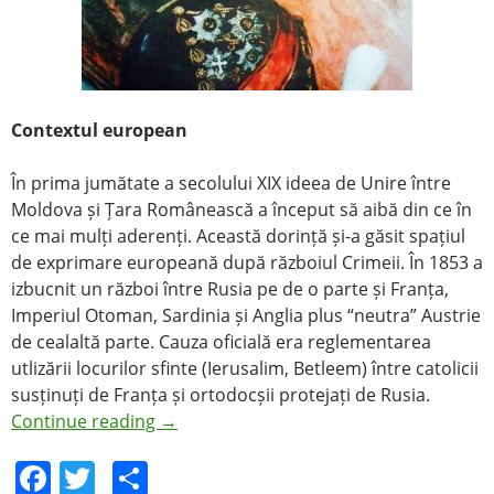
Contextul european
În prima jumătate a secolului XIX ideea de Unire între
Moldova și Țara Românească a început să aibă din ce în
ce mai mulți aderenți. Această dorință și-a găsit spațiul
de exprimare europeană după războiul Crimeii. În 1853 a
izbucnit un război între Rusia pe de o parte și Franța,
Imperiul Otoman, Sardinia și Anglia plus “neutra” Austrie
de cealaltă parte. Cauza oficială era reglementarea
utlizării locurilor sfinte (Ierusalim, Betleem) între catolicii
susținuți de Franța și ortodocșii protejați de Rusia.
Continue reading
→
F
T
S