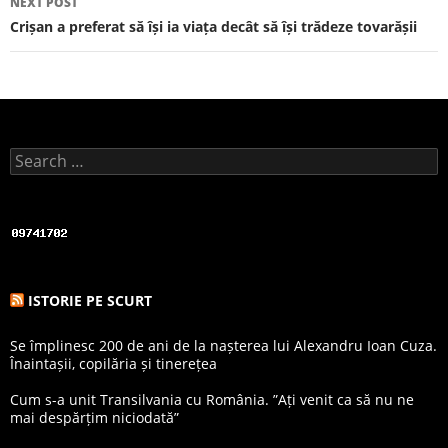
NEXT POST
Crișan a preferat să își ia viața decât să își trădeze tovarășii
Search for:
ISTORIE PE SCURT
Se împlinesc 200 de ani de la nașterea lui Alexandru Ioan Cuza.
Înaintașii, copilăria și tinerețea
Cum s-a unit Transilvania cu România. ”Ați venit ca să nu ne
mai despărțim niciodată”