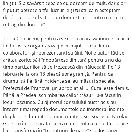
liniștit. S-a săvârșit ceea ce eu doream de mult, dar s-ar
fi putut petrece altfel lucrurile și tu știi că n-așteptam
decât răspunsul viitorului domn străin pentru ca să mă
retrag din domnie”.
Tot la Cotroceni, pentru a se contracara zvonurile că ar fi
fost ucis, se organizează pelerinajul unora dintre
colaboratori și reprezentanți străini. Noile autorități se
arătau zorite să-l îndepărteze din țară pentru a nu da
timp partizanilor să se trezească din năluceală. Pe 13
februarie, la ora 18 pleacă spre graniță. Pentru ca
drumul să fie fără incidente se iau măsuri speciale.
Prefectul de Prahova, un apropiat al lui Cuza, este demis.
Până la Predeal schimbarea cailor trăsurii s-a făcut în
locuri ascunse. Cu ajutorul consulului austriac s-au
întocmit mai repede documentele de frontieră. Înainte
de plecare domnitorul mai trimite o scrisoare lui Nicolae
Golescu în care arăta că era conștient că orice tulburare
l-ar transforma în ”trădătoriu de nație” și a fost auzit