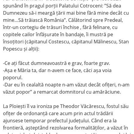
spunând în pragul porții Palatului Cotroceni: ”Să dea
Dumnezeu să-i meargă țării mai bine fără mine decât cu
mine…Să trăiască România”. Călătorind spre Predeal,
într-un cortegiu de trăsuri închise , fără felinare, cu
copitele cailor înfășurate în bandaje, îi mustră pe
însoțitori (căpitanul Costescu, căpitanul Mălinescu, Stan
Popescu și alții):
-Ce ați făcut dumneavoastră e grav, foarte grav.
-Așa e Măria ta, dar n-avem ce face, căci așa voia
poporul.
-Dar eu în cealaltă noapte n-am văzut decât ofițeri, n-am
văzut popor” a remarcat domnitorul cu amărăciune.
La Ploiești îl va ironiza pe Theodor Văcărescu, fostul său
ofițer de ordonanță care acum prin actul trădării
ajunsese temporar prefectul județului. Când era la
frontieră, așteptând rezolvarea formalităților, a văzut în