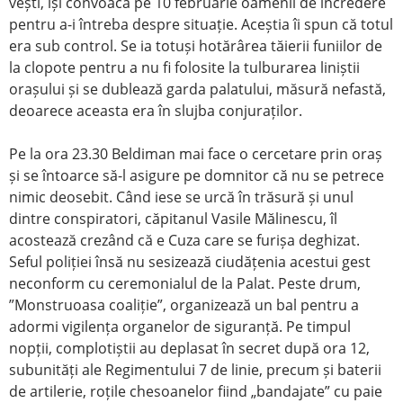
vești, își convoacă pe 10 februarie oamenii de încredere
pentru a-i întreba despre situație. Aceștia îi spun că totul
era sub control. Se ia totuși hotărârea tăierii funiilor de
la clopote pentru a nu fi folosite la tulburarea liniștii
orașului și se dublează garda palatului, măsură nefastă,
deoarece aceasta era în slujba conjuraților.
Pe la ora 23.30 Beldiman mai face o cercetare prin oraș
și se întoarce să-l asigure pe domnitor că nu se petrece
nimic deosebit. Când iese se urcă în trăsură și unul
dintre conspiratori, căpitanul Vasile Mălinescu, îl
acostează crezând că e Cuza care se furișa deghizat.
Seful poliției însă nu sesizează ciudățenia acestui gest
neconform cu ceremonialul de la Palat. Peste drum,
”Monstruoasa coaliție”, organizează un bal pentru a
adormi vigilența organelor de siguranță. Pe timpul
nopții, complotiștii au deplasat în secret după ora 12,
subunități ale Regimentului 7 de linie, precum și baterii
de artilerie, roțile chesoanelor fiind „bandajate” cu paie