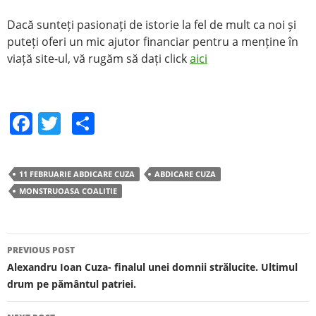
Dacă sunteți pasionați de istorie la fel de mult ca noi și
puteți oferi un mic ajutor financiar pentru a menține în
viață site-ul, vă rugăm să dați click
aici
F
T
S
a
w
h
c
itt
ar
11 FEBRUARIE ABDICARE CUZA
ABDICARE CUZA
e
er
e
MONSTRUOASA COALITIE
b
o
o
PREVIOUS POST
Post navigation
Alexandru Ioan Cuza- finalul unei domnii strălucite. Ultimul
k
drum pe pământul patriei.