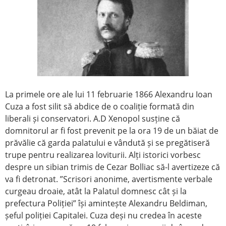
La primele ore ale lui 11 februarie 1866 Alexandru Ioan
Cuza a fost silit să abdice de o coaliție formată din
liberali și conservatori. A.D Xenopol susține că
domnitorul ar fi fost prevenit pe la ora 19 de un băiat de
prăvălie că garda palatului e vândută și se pregătiseră
trupe pentru realizarea loviturii. Alți istorici vorbesc
despre un sibian trimis de Cezar Bolliac să-l avertizeze că
va fi detronat. ”Scrisori anonime, avertismente verbale
curgeau droaie, atât la Palatul domnesc cât și la
prefectura Poliției” își amintește Alexandru Beldiman,
șeful poliției Capitalei. Cuza deși nu credea în aceste