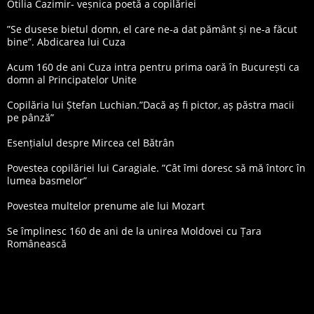
Otilia Cazimir- veșnica poetă a copilăriei
”Se dusese bietul domn, el care ne-a dat pământ și ne-a făcut
bine”. Abdicarea lui Cuza
Acum 160 de ani Cuza intra pentru prima oară în București ca
domn al Principatelor Unite
Copilăria lui Ștefan Luchian.”Dacă aș fi pictor, aș păstra macii
pe pânză”
Esențialul despre Mircea cel Bătrân
Povestea copilăriei lui Caragiale. ”Cât îmi doresc să mă întorc în
lumea basmelor”
Povestea multelor prenume ale lui Mozart
Se împlinesc 160 de ani de la unirea Moldovei cu Țara
Românească