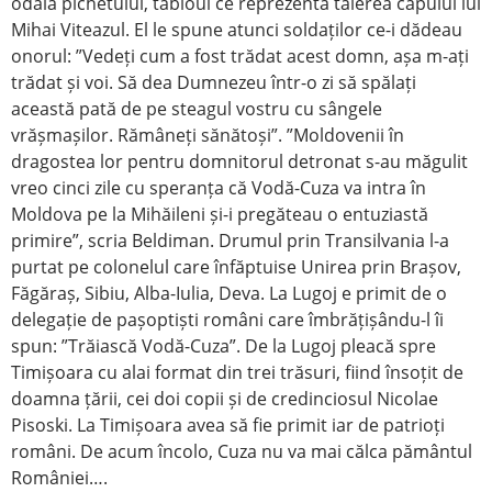
odaia pichetului, tabloul ce reprezenta tăierea capului lui
Mihai Viteazul. El le spune atunci soldaților ce-i dădeau
onorul: ”Vedeți cum a fost trădat acest domn, așa m-ați
trădat și voi. Să dea Dumnezeu într-o zi să spălați
această pată de pe steagul vostru cu sângele
vrășmașilor. Rămâneți sănătoși”. ”Moldovenii în
dragostea lor pentru domnitorul detronat s-au măgulit
vreo cinci zile cu speranța că Vodă-Cuza va intra în
Moldova pe la Mihăileni și-i pregăteau o entuziastă
primire”, scria Beldiman. Drumul prin Transilvania l-a
purtat pe colonelul care înfăptuise Unirea prin Brașov,
Făgăraș, Sibiu, Alba-Iulia, Deva. La Lugoj e primit de o
delegație de pașoptiști români care îmbrățișându-l îi
spun: ”Trăiască Vodă-Cuza”. De la Lugoj pleacă spre
Timișoara cu alai format din trei trăsuri, fiind însoțit de
doamna țării, cei doi copii și de credinciosul Nicolae
Pisoski. La Timișoara avea să fie primit iar de patrioți
români. De acum încolo, Cuza nu va mai călca pământul
României….