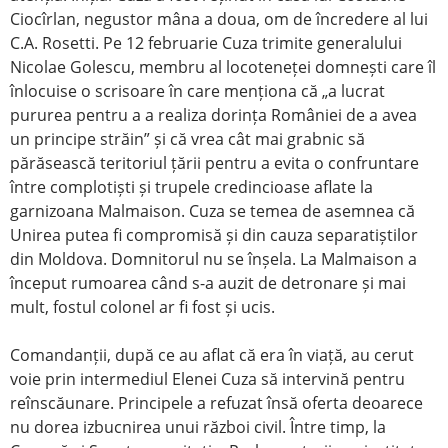
Ciocîrlan, negustor mâna a doua, om de încredere al lui
C.A. Rosetti. Pe 12 februarie Cuza trimite generalului
Nicolae Golescu, membru al locoteneței domnești care îl
înlocuise o scrisoare în care menționa că „a lucrat
pururea pentru a a realiza dorința României de a avea
un principe străin” și că vrea cât mai grabnic să
părăsească teritoriul țării pentru a evita o confruntare
între complotiști și trupele credincioase aflate la
garnizoana Malmaison. Cuza se temea de asemnea că
Unirea putea fi compromisă și din cauza separatiștilor
din Moldova. Domnitorul nu se înșela. La Malmaison a
început rumoarea când s-a auzit de detronare și mai
mult, fostul colonel ar fi fost și ucis.
Comandanții, după ce au aflat că era în viață, au cerut
voie prin intermediul Elenei Cuza să intervină pentru
reînscăunare. Principele a refuzat însă oferta deoarece
nu dorea izbucnirea unui război civil. Între timp, la