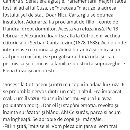
Cameră și Senat era agitație. Parlamentarii, majortitatea
foști aliați ai lui Cuza, se întreceau în acuze la adresa
fostului șef de stat. Doar Nicu Cartargiu se opunea
insultelor. Adunarea l-a proclamat de Filip I, conte de
Flandra, drept domnitor. Acesta va refuza însă. Pe 13
februarie Alexandru Ioan I se afla la Cotroceni, vechea
ctitorie a lui Șerban Cantacuzino(1678-1688). Acolo unde
întemeiase o frumoasă grădină botanică și ridicase un
azil pentru orfani, i se pregătiseră două odăi și i s-a
permis să-și primească familia sub strictă supraveghere.
Elena Cuza își amintește:
”Sosesc la Cotroceni și intru cu copiii în odaia lui Cuza. El
se preumbla nervos dintr-un colț în altul. Era îmbrăcat
civil. Cum îl văzui izbucnii în lacrimi. Figura lui avea
paliditatea morții. Dar el își stăpâni emoția, revolta și
înainta surâzător și blând. Ah! Ce surâs, parcă și acum
mă îngheață. Se apropie de copii și-i mângâie.
-Fii liniștită, îmi zise el. Vom pleca din țară și vom trăi