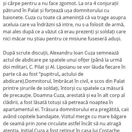
și cârpe pentru a nu face zgomot. La ora 4 conjurații
pătrund în Palat și forțează ușa domnitorului cu
baionete. Cuza cu toate că amenință că va trage asupra
aceluia care va îndrăzni să intre, nu s-a folosit de armă,
mai ales după ce a văzut că erau prezenți și soldați care
nici măcar nu știau pentru ce misiune fuseseră aduși.
După scrute discuții, Alexandru Ioan Cuza semnează
actul de abdicare pe spatele unui ofițer (până la urmă
doi militari, C. Pilat și Al. Lipoianu se vor lăuda fiecare în
parte că au fost ”pupitrul„ actului de
abdicare).Domnitorul, îmbrăcat în civil, e scos din Palat
printre șirurile de soldați, întorși cu spatele ca măsură
de precauție. Doamna Cuza, arestată și ea în alt corp al
clădirii, a fost lăsată totuși să petreacă noaptea în
apartamentul ei. Trăsura domnitorului era pregătită, caii
având copitele bandajate. Vizitul merge cu mare băgare
de seamă prin zone circulate astfel încât să nu atragă
atenția. Inițial Cuza a fost reținut în casa lui Costache