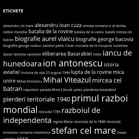
ETICHETE
alexandru ioan cuza
alexandru cel mare
armata romana in al doilea
batalia de la rovine
razboi mondial
batalia de la vaslui
batalii mircea cel
biografie aurel vlaicu
biografie george bacovia
batran
biografie george cosbuc
castelul peles
Cezar
cruciada de la nicopole
cucerirea
iancu de
eliberarea Basarabiei
daciei
dimitrie cantemir
hitler
ion antonescu
hunedoara
istoria
aviatiei
lupta de la rovine
mica
lovitura de stat 23 august 1944
Mihai Viteazul
mircea cel
unire
Mihai Eminescu
batran
napoleon
parada Brest Litovsk
peles
pierderea basarabiei
primul razboi
pierderi teritoriale 1940
mondial
razboiul de
rascoala 1784
independenta
regina Maria
revolutia de la 1848
revolutie
stefan cel mare
timisoara
romania interbelica
traian