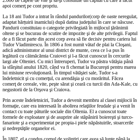
2.000 de capete de vite şi să-şi constituie un capital cu care a făcut
apoi comerţ pe cont propriu.
La 18 ani Tudor a intrat în rândul pandurilor(corp de oaste neregulat,
adaptat hărțuirii inamiclui) după datina judeţului în care se născuse.
Pandurii constituiau o categorie privilegiată în mijlocul ţărănimii
oltene şi se bucurau de scutire de impozite şi de alte privilegii. Faptul
de a fi făcut parte din acest corp avea să fie decisiv pentru cariera lui
Tudor Vladimirescu. În 1806 a fost numit vătaf de plai la Cloşani,
adică administrator al unui district de munte, ceea ce l-a pus în
legătură cu căimăcămia Craiovei şi l-a făcut cunoscut în cercurile
largi ale Olteniei. Cu mici întreruperi, Tudor va păstra vătăşia până
la sfârşitul anului 1820, când va fi chemat la Bucureşti pentru marea
lui misiune revoluţionară. În timpul vătăşiei sale, Tudor s-a
îndeletnicit şi cu comerţul, cu arendăşia şi cu morăritul. Făcea
comerţ de cereale, vite, peşte sărat şi ceară cu turcii din Ada-Kale, cu
negustorii de la Orşova şi Craiova.
Prin aceste îndeletniciri, Tudor a devenit membru al clasei mijlocii în
formaţie, care era interesată în abolirea relaţiilor feudale şi a venit în
contact cu toate păturile sociale din Oltenia. El a cunoscut toate
formele de exploatare şi de asuprire ale stăpânirii boiereşti şi turco-
fanariote şi a experimentat pe propia-i piele năpăstuirile, stoarcerile
şi nedreptăţile organelor ei.
În 1807, el a condus corpul de volintiri care avea să lupte până la