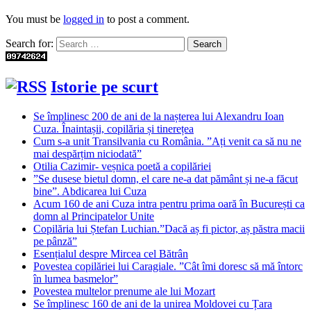
You must be
logged in
to post a comment.
Search for:
Istorie pe scurt
Se împlinesc 200 de ani de la nașterea lui Alexandru Ioan
Cuza. Înaintașii, copilăria și tinerețea
Cum s-a unit Transilvania cu România. ”Ați venit ca să nu ne
mai despărțim niciodată”
Otilia Cazimir- veșnica poetă a copilăriei
”Se dusese bietul domn, el care ne-a dat pământ și ne-a făcut
bine”. Abdicarea lui Cuza
Acum 160 de ani Cuza intra pentru prima oară în București ca
domn al Principatelor Unite
Copilăria lui Ștefan Luchian.”Dacă aș fi pictor, aș păstra macii
pe pânză”
Esențialul despre Mircea cel Bătrân
Povestea copilăriei lui Caragiale. ”Cât îmi doresc să mă întorc
în lumea basmelor”
Povestea multelor prenume ale lui Mozart
Se împlinesc 160 de ani de la unirea Moldovei cu Țara