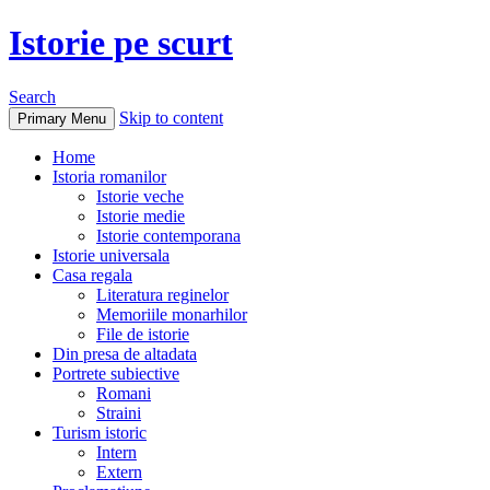
Istorie pe scurt
Search
Skip to content
Primary Menu
Home
Istoria romanilor
Istorie veche
Istorie medie
Istorie contemporana
Istorie universala
Casa regala
Literatura reginelor
Memoriile monarhilor
File de istorie
Din presa de altadata
Portrete subiective
Romani
Straini
Turism istoric
Intern
Extern