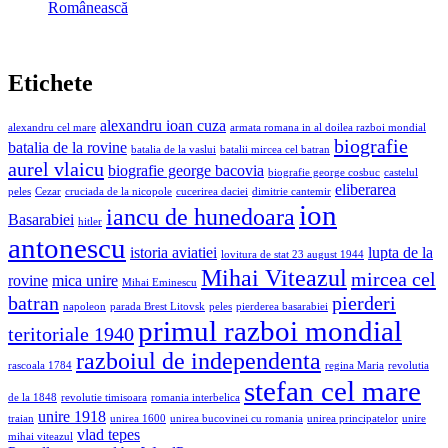
Românească
Etichete
alexandru ioan cuza
alexandru cel mare
armata romana in al doilea razboi mondial
biografie
batalia de la rovine
batalia de la vaslui
batalii mircea cel batran
aurel vlaicu
biografie george bacovia
biografie george cosbuc
castelul
eliberarea
peles
Cezar
cruciada de la nicopole
cucerirea daciei
dimitrie cantemir
ion
iancu de hunedoara
Basarabiei
hitler
antonescu
istoria aviatiei
lupta de la
lovitura de stat 23 august 1944
Mihai Viteazul
mircea cel
rovine
mica unire
Mihai Eminescu
batran
pierderi
napoleon
parada Brest Litovsk
peles
pierderea basarabiei
primul razboi mondial
teritoriale 1940
razboiul de independenta
rascoala 1784
regina Maria
revolutia
stefan cel mare
de la 1848
revolutie timisoara
romania interbelica
unire 1918
traian
unirea 1600
unirea bucovinei cu romania
unirea principatelor
unire
vlad tepes
mihai viteazul