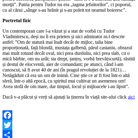
morţii”. Patria pentru Tudor nu era „tagma jefuitorilor”, ci poporul,
cu al cărui „sânge s-au hrănit şi s-au poleit tot neamul boieresc”.
Portretul fizic
Un contemporan care l-a văzut și a stat de vorbă cu Tudor
Vladimirescu, deși nu îi era prieten și nici admirator ni-l descrie
astfel: ”Om de statură mai înalt decât de mijloc, talia bine
proporționată, față blondă, mustața galbenă, părul castaniu, obrazul
mai mult rotund decât oval, nici prea durduliu, nici prea slab, cu o
mică bărbie, om nu urât; sta drept, țanțoș, vorbă brevă(scurtă), răstită
și destul de elocventă, aier de comandant; pe atunci, când l-am
cunoscut, să fi avut 40 de ani (în pragul revoluției de la 1821)…
Netăgăduit că era un om de inimă. Cine știe ce ar fi fost într-o altă
sferă, într-o altă epocă, cu spiritul mai cultivat un asemenea om!
Avea stofă de om mare, dar timpul, locul și mijloacele i-au lipsit”.
Dacă v-a plăcut și vreți să ajutați la ținerea în viață site-ului click
aici
Facebook
Twitter