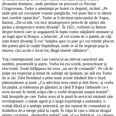
divanului domnesc, unde pierduse un procesul cu Nicolae
Glogoveanu, Tudor a ameninţat pe boieri cu degetul, zicând: „Pe
unde pun azi cocoanele voastre panglicile, vor pune într-o zi oltenii
mei curelele opinicilor”. Tudor ar fi declarat episcopului de Argeş,
Ilarion: „De-oi trăi, voi face douăsprezece perechi de opinci din
pielea a doisprezece boieri divaniţi”. În 1821, vorbind cu Ilarion
despre boierii care se angajaseră în lupta contra stăpânirii otomane şi
au fugit apoi la Braşov, a izbucnit: „Ii voi scurta de o palmă, pe câţi
sunt boieri divaniţi; îi voi “umplea apoi cu paie şi-i voi trimite plocon
din partea ţării la curţile împărăteşti, unde or să fie negreşit puşi la
muzeu; căci acolo e locul lor, lângă hiarele sălbatece”.
Toţi contemporanii care l-au cunoscut au relevat caracterul său
sumbru, posomorât şi aspru. Vorba lui era scurtă, poruncitoare şi
elocventă. Toată înfăţişarea lui avea „un aer de comandir”. Pe cât de
puţin era respectat şi temut de soldaţii săi Ipsilanti, pe atât era Tudor
de ai săi. Zilot Românul a prins toate aceste trăsături într-o frază
pătrunzătoare şi justă: „Cu adevărat avea omul şi duh firesc, şi vorba
lui puţină, şi totdeauna pe gânduri; şi când îl frigea cărbunele ce-l
avea ascuns în inimă scăpa câte o vorbă desperată asupra tiraniei”.
Iată însuşirile pe care Tudor avea să le pună în serviciul misiunii sale
revoluţionare: o minte ageră şi o largă experienţă a oamenilor, o
voinţă dârză şi o ambiţie puternică, un dar natural de comandant şi
hotărârea de-a merge până la capăt. În clipa în care a ridicat steagul
pentru cucerirea „drepturilor patriei” sale, el s-a îmbrăcat „cu cămaşa