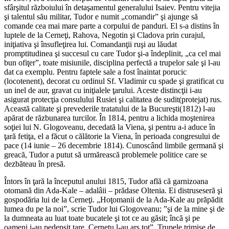
sfârşitul războiului în detaşamentul generalului Isaiev. Pentru vitejia
şi talentul său militar, Tudor e numit „comandir” şi ajunge să
comande cea mai mare parte a corpului de panduri. El s-a distins în
luptele de la Cerneţi, Rahova, Negotin şi Cladova prin curajul,
iniţiativa şi însufleţirea lui. Comandanţii ruşi au lăudat
promptitudinea şi succesul cu care Tudor şi-a îndeplinit, „ca cel mai
bun ofiţer”, toate misiunile, disciplina perfectă a trupelor sale şi l-au
dat ca exemplu. Pentru faptele sale a fost înaintat porucic
(locotenent), decorat cu ordinul Sf. Vladimir cu spade şi gratificat cu
un inel de aur, gravat cu iniţialele ţarului. Aceste distincţii i-au
asigurat protecţia consulului Rusiei şi calitatea de sudit(protejat) rus.
Această calitate şi prevederile tratatului de la Bucureşti(1812) l-au
apărat de răzbunarea turcilor. În 1814, pentru a lichida moştenirea
soţiei lui N. Glogoveanu, decedată la Viena, şi pentru a-i aduce în
ţară fetiţa, el a făcut o călătorie la Viena, în perioada congresului de
pace (14 iunie – 26 decembrie 1814). Cunoscând limbile germană şi
greacă, Tudor a putut să urmărească problemele politice care se
dezbăteau în presă.
Întors în ţară la începutul anului 1815, Tudor află că garnizoana
otomană din Ada-Kale – adalâii – prădase Oltenia. Ei distruseseră şi
gospodăria lui de la Cerneţi. „Hoţomanii de la Ada-Kale au prăpădit
lumea du pe la noi”, scrie Tudor lui Glogoveanu; ”şi de la mine şi de
la dumneata au luat toate bucatele şi tot ce au găsit; încă şi pe
oameni i-au pedepsit tare. Cerneţu l-au ars tot”. Trupele trimise de