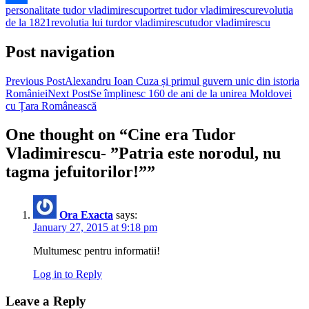
personalitate tudor vladimirescu
portret tudor vladimirescu
revolutia
Share
de la 1821
revolutia lui turdor vladimirescu
tudor vladimirescu
Post navigation
Previous Post
Alexandru Ioan Cuza și primul guvern unic din istoria
României
Next Post
Se împlinesc 160 de ani de la unirea Moldovei
cu Țara Românească
One thought on “Cine era Tudor
Vladimirescu- ”Patria este norodul, nu
tagma jefuitorilor!””
Ora Exacta
says:
January 27, 2015 at 9:18 pm
Multumesc pentru informatii!
Log in to Reply
Leave a Reply