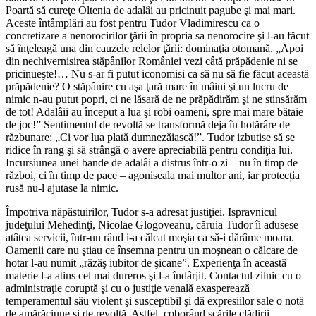
Poartă să cureţe Oltenia de adalâi au pricinuit pagube şi mai mari.
Aceste întâmplări au fost pentru Tudor Vladimirescu ca o
concretizare a nenorocirilor ţării în propria sa nenorocire şi l-au făcut
să înţeleagă una din cauzele relelor ţării: dominaţia otomană. „Apoi
din nechivernisirea stăpânilor României vezi câtă prăpădenie ni se
pricinueşte!… Nu s-ar fi putut iconomisi ca să nu să fie făcut această
prăpădenie? O stăpânire cu aşa ţară mare în mâini şi un lucru de
nimic n-au putut popri, ci ne lăsară de ne prăpădirăm şi ne stinsărăm
de tot! Adalâii au început a lua şi robi oameni, spre mai mare bătaie
de joc!” Sentimentul de revoltă se transformă deja în hotărâre de
răzbunare: „Ci vor lua plată dumnezăiască!”. Tudor izbutise să se
ridice în rang şi să strângă o avere apreciabilă pentru condiţia lui.
Incursiunea unei bande de adalâi a distrus într-o zi – nu în timp de
război, ci în timp de pace – agoniseala mai multor ani, iar protecția
rusă nu-l ajutase la nimic.
Împotriva năpăstuirilor, Tudor s-a adresat justiţiei. Ispravnicul
judeţului Mehedinţi, Nicolae Glogoveanu, căruia Tudor îi adusese
atâtea servicii, într-un rând i-a călcat moşia ca să-i dărâme moara.
Oamenii care nu ştiau ce însemna pentru un moşnean o călcare de
hotar l-au numit „răzăş iubitor de şicane”. Experienţa în această
materie l-a atins cel mai dureros şi l-a îndârjit. Contactul zilnic cu o
administraţie coruptă şi cu o justiţie venală exasperează
temperamentul său violent şi susceptibil şi dă expresiilor sale o notă
de amărăciune şi de revoltă. Astfel, coborând scările clădirii