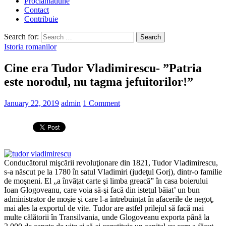
Proclamatiune
Contact
Contribuie
Search for:
Istoria romanilor
Cine era Tudor Vladimirescu- ”Patria
este norodul, nu tagma jefuitorilor!”
January 22, 2019
admin
1 Comment
Conducătorul mişcării revoluţionare din 1821, Tudor Vladimirescu,
s-a născut pe la 1780 în satul Vladimiri (judeţul Gorj), dintr-o familie
de moşneni. El „a învăţat carte şi limba greacă” în casa boierului
Ioan Glogoveanu, care voia să-şi facă din isteţul băiat’ un bun
administrator de moşie şi care l-a întrebuinţat în afacerile de negoţ,
mai ales la exportul de vite. Tudor are astfel prilejul să facă mai
multe călătorii în Transilvania, unde Glogoveanu exporta până la