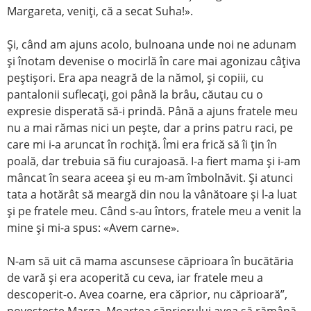
Margareta, veniţi, că a secat Suha!».
Şi, când am ajuns acolo, bulnoana unde noi ne adunam
şi înotam devenise o mocirlă în care mai agonizau câţiva
peştişori. Era apa neagră de la nămol, şi copiii, cu
pantalonii suflecaţi, goi până la brâu, căutau cu o
expresie disperată să-i prindă. Până a ajuns fratele meu
nu a mai rămas nici un peşte, dar a prins patru raci, pe
care mi i-a aruncat în rochiţă. Îmi era frică să îi ţin în
poală, dar trebuia să fiu curajoasă. I-a fiert mama şi i-am
mâncat în seara aceea şi eu m-am îmbolnăvit. Şi atunci
tata a hotărât să meargă din nou la vânătoare şi l-a luat
şi pe fratele meu. Când s-au întors, fratele meu a venit la
mine şi mi-a spus: «Avem carne».
N-am să uit că mama ascunsese căprioara în bucătăria
de vară şi era acoperită cu ceva, iar fratele meu a
descoperit-o. Avea coarne, era căprior, nu căprioară”,