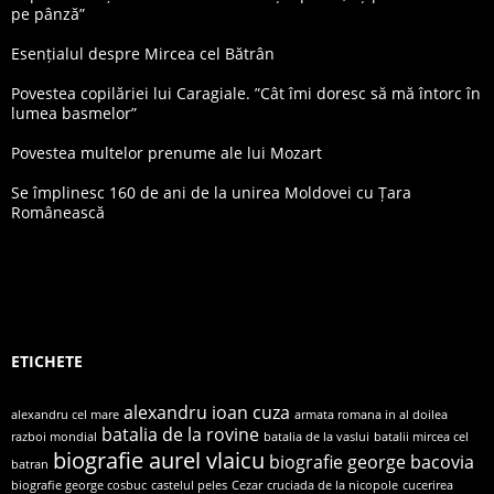
pe pânză”
Esențialul despre Mircea cel Bătrân
Povestea copilăriei lui Caragiale. ”Cât îmi doresc să mă întorc în
lumea basmelor”
Povestea multelor prenume ale lui Mozart
Se împlinesc 160 de ani de la unirea Moldovei cu Țara
Românească
ETICHETE
alexandru ioan cuza
alexandru cel mare
armata romana in al doilea
batalia de la rovine
razboi mondial
batalia de la vaslui
batalii mircea cel
biografie aurel vlaicu
biografie george bacovia
batran
biografie george cosbuc
castelul peles
Cezar
cruciada de la nicopole
cucerirea