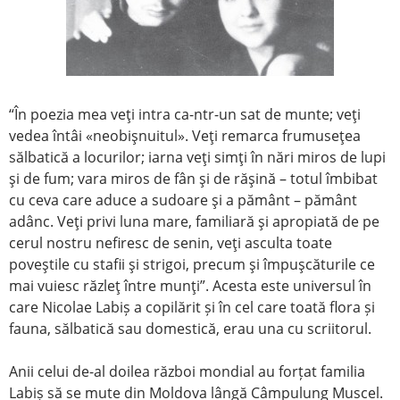
“În poezia mea veţi intra ca-ntr-un sat de munte; veţi
vedea întâi «neobişnuitul». Veţi remarca frumuseţea
sălbatică a locurilor; iarna veţi simţi în nări miros de lupi
şi de fum; vara miros de fân şi de răşină – totul îmbibat
cu ceva care aduce a sudoare şi a pământ – pământ
adânc. Veţi privi luna mare, familiară şi apropiată de pe
cerul nostru nefiresc de senin, veţi asculta toate
poveştile cu stafii şi strigoi, precum şi împuşcăturile ce
mai vuiesc răzleţ între munţi”. Acesta este universul în
care Nicolae Labiș a copilărit și în cel care toată flora și
fauna, sălbatică sau domestică, erau una cu scriitorul.
Anii celui de-al doilea război mondial au forțat familia
Labiș să se mute din Moldova lângă Câmpulung Muscel.