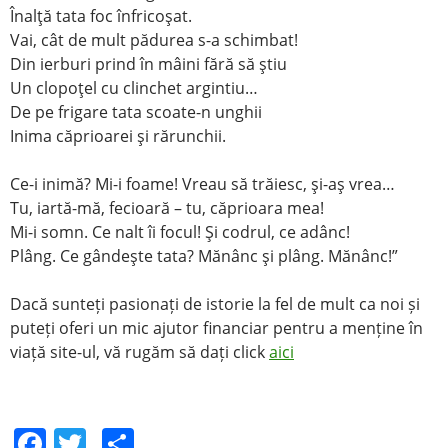
Înalţă tata foc înfricoşat.
Vai, cât de mult pădurea s-a schimbat!
Din ierburi prind în mâini fără să ştiu
Un clopoţel cu clinchet argintiu…
De pe frigare tata scoate-n unghii
Inima căprioarei şi rărunchii.
Ce-i inimă? Mi-i foame! Vreau să trăiesc, şi-aş vrea…
Tu, iartă-mă, fecioară – tu, căprioara mea!
Mi-i somn. Ce nalt îi focul! Şi codrul, ce adânc!
Plâng. Ce gândeşte tata? Mănânc şi plâng. Mănânc!”
Dacă sunteți pasionați de istorie la fel de mult ca noi și
puteți oferi un mic ajutor financiar pentru a menține în
viață site-ul, vă rugăm să dați click
aici
F
T
S