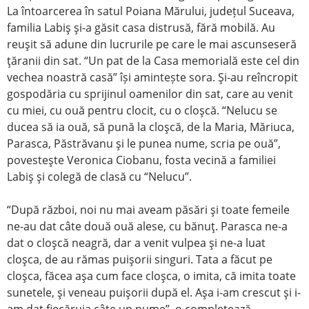
La întoarcerea în satul Poiana Mărului, județul Suceava,
familia Labiş şi-a găsit casa distrusă, fără mobilă. Au
reuşit să adune din lucrurile pe care le mai ascunseseră
ţăranii din sat. “Un pat de la Casa memorială este cel din
vechea noastră casă” își amintește sora. Şi-au reîncropit
gospodăria cu sprijinul oamenilor din sat, care au venit
cu miei, cu ouă pentru clocit, cu o cloşcă. “Nelucu se
ducea să ia ouă, să pună la cloşcă, de la Maria, Măriuca,
Parasca, Păstrăvanu şi le punea nume, scria pe ouă”,
povesteşte Veronica Ciobanu, fosta vecină a familiei
Labiş şi colegă de clasă cu “Nelucu”.
“După război, noi nu mai aveam păsări şi toate femeile
ne-au dat câte două ouă alese, cu bănuţ. Parasca ne-a
dat o cloşcă neagră, dar a venit vulpea şi ne-a luat
cloşca, de au rămas puişorii singuri. Tata a făcut pe
cloşca, făcea aşa cum face cloşca, o imita, că imita toate
sunetele, şi veneau puişorii după el. Aşa i-am crescut şi i-