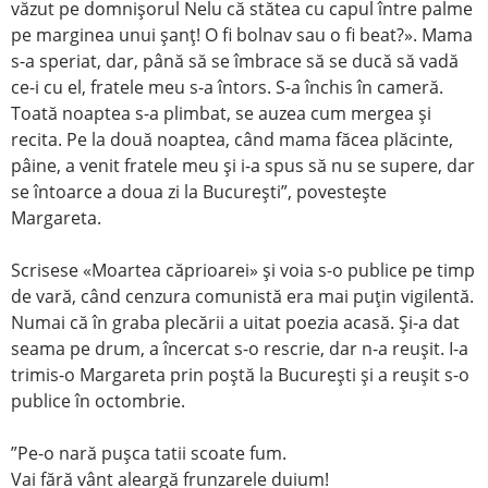
văzut pe domnişorul Nelu că stătea cu capul între palme
pe marginea unui şanţ! O fi bolnav sau o fi beat?». Mama
s-a speriat, dar, până să se îmbrace să se ducă să vadă
ce-i cu el, fratele meu s-a întors. S-a închis în cameră.
Toată noaptea s-a plimbat, se auzea cum mergea şi
recita. Pe la două noaptea, când mama făcea plăcinte,
pâine, a venit fratele meu şi i-a spus să nu se supere, dar
se întoarce a doua zi la Bucureşti”, povesteşte
Margareta.
Scrisese «Moartea căprioarei» şi voia s-o publice pe timp
de vară, când cenzura comunistă era mai puţin vigilentă.
Numai că în graba plecării a uitat poezia acasă. Şi-a dat
seama pe drum, a încercat s-o rescrie, dar n-a reuşit. I-a
trimis-o Margareta prin poştă la Bucureşti şi a reuşit s-o
publice în octombrie.
”Pe-o nară puşca tatii scoate fum.
Vai fără vânt aleargă frunzarele duium!