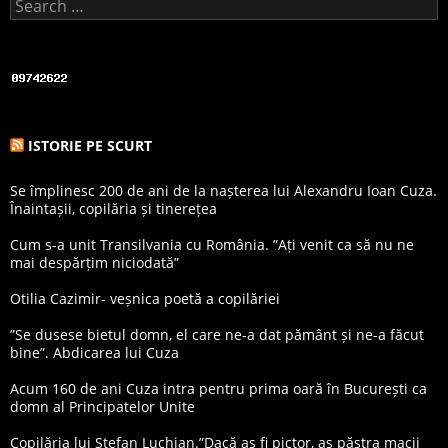
Search for:
ISTORIE PE SCURT
Se împlinesc 200 de ani de la nașterea lui Alexandru Ioan Cuza.
Înaintașii, copilăria și tinerețea
Cum s-a unit Transilvania cu România. ”Ați venit ca să nu ne
mai despărțim niciodată”
Otilia Cazimir- veșnica poetă a copilăriei
”Se dusese bietul domn, el care ne-a dat pământ și ne-a făcut
bine”. Abdicarea lui Cuza
Acum 160 de ani Cuza intra pentru prima oară în București ca
domn al Principatelor Unite
Copilăria lui Ștefan Luchian.”Dacă aș fi pictor, aș păstra macii