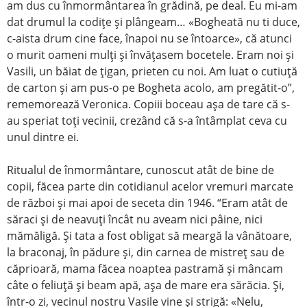
am dus cu înmormântarea în grădină, pe deal. Eu mi-am
dat drumul la codiţe şi plângeam… «Bogheată nu ti duce,
c-aista drum cine face, înapoi nu se întoarce», că atunci
o murit oameni mulţi şi învăţasem bocetele. Eram noi şi
Vasili, un băiat de ţigan, prieten cu noi. Am luat o cutiuţă
de carton şi am pus-o pe Bogheta acolo, am pregătit-o”,
rememorează Veronica. Copiii boceau aşa de tare că s-
au speriat toţi vecinii, crezând că s-a întâmplat ceva cu
unul dintre ei.
Ritualul de înmormântare, cunoscut atât de bine de
copii, făcea parte din cotidianul acelor vremuri marcate
de război şi mai apoi de seceta din 1946. “Eram atât de
săraci şi de neavuţi încât nu aveam nici pâine, nici
mămăligă. Şi tata a fost obligat să meargă la vânătoare,
la braconaj, în pădure şi, din carnea de mistreţ sau de
căprioară, mama făcea noaptea pastramă şi mâncam
câte o feliuţă şi beam apă, aşa de mare era sărăcia. Şi,
într-o zi, vecinul nostru Vasile vine şi strigă: «Nelu,