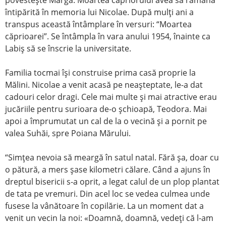
povesteşte Marga. Moartea căpriorului avea să rămână
întipărită în memoria lui Nicolae. După mulţi ani a
transpus această întâmplare în versuri: “Moartea
căprioarei”. Se întâmpla în vara anului 1954, înainte ca
Labiş să se înscrie la universitate.
Familia tocmai îşi construise prima casă proprie la
Mălini. Nicolae a venit acasă pe neaşteptate, le-a dat
cadouri celor dragi. Cele mai multe şi mai atractive erau
jucăriile pentru surioara de-o şchioapă, Teodora. Mai
apoi a împrumutat un cal de la o vecină şi a pornit pe
valea Suhăi, spre Poiana Mărului.
“Simţea nevoia să meargă în satul natal. Fără şa, doar cu
o pătură, a mers şase kilometri călare. Când a ajuns în
dreptul bisericii s-a oprit, a legat calul de un plop plantat
de tata pe vremuri. Din acel loc se vedea culmea unde
fusese la vânătoare în copilărie. La un moment dat a
venit un vecin la noi: «Doamnă, doamnă, vedeţi că l-am