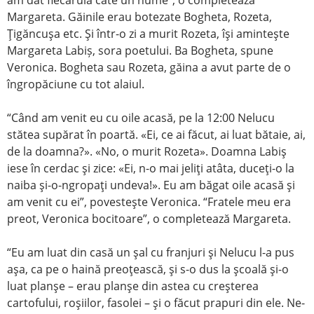
am dat fiecăruia câte un nume”, o completează
Margareta. Găinile erau botezate Bogheta, Rozeta,
Ţigăncuşa etc. Şi într-o zi a murit Rozeta, îşi aminteşte
Margareta Labiș, sora poetului. Ba Bogheta, spune
Veronica. Bogheta sau Rozeta, găina a avut parte de o
îngropăciune cu tot alaiul.
“Când am venit eu cu oile acasă, pe la 12:00 Nelucu
stătea supărat în poartă. «Ei, ce ai făcut, ai luat bătaie, ai,
de la doamna?». «No, o murit Rozeta». Doamna Labiş
iese în cerdac şi zice: «Ei, n-o mai jeliţi atâta, duceţi-o la
naiba şi-o-ngropaţi undeva!». Eu am băgat oile acasă şi
am venit cu ei”, povesteşte Veronica. “Fratele meu era
preot, Veronica bocitoare”, o completează Margareta.
“Eu am luat din casă un şal cu franjuri şi Nelucu l-a pus
aşa, ca pe o haină preoţească, şi s-o dus la şcoală şi-o
luat planşe – erau planşe din astea cu creşterea
cartofului, roşiilor, fasolei – şi o făcut prapuri din ele. Ne-