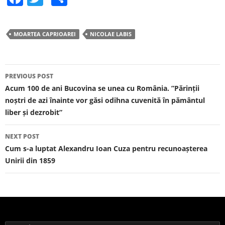
a
w
h
c
itt
ar
MOARTEA CAPRIOAREI
NICOLAE LABIS
e
er
e
b
o
PREVIOUS POST
Post navigation
Acum 100 de ani Bucovina se unea cu România. ”Părinții
o
noștri de azi înainte vor găsi odihna cuvenită în pământul
k
liber și dezrobit”
NEXT POST
Cum s-a luptat Alexandru Ioan Cuza pentru recunoașterea
Unirii din 1859