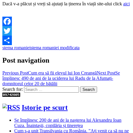
Dacă v-a plăcut și vreți să ajutați la ținerea în viață site-ului click
aici
Facebook
Twitter
stema romaniei
stema romaniei modificata
Share
Post navigation
Previous Post
Cum era să fii elevul lui Ion Creangă
Next Post
Se
împlinesc 490 de ani de la uciderea lui Radu de la Afumați-
domnitorul celor 20 de bătălii
Search for:
Istorie pe scurt
Se împlinesc 200 de ani de la nașterea lui Alexandru Ioan
Cuza. Înaintașii, copilăria și tinerețea
Cum s-a unit Transilvania cu România. ”Ați venit ca să nu ne