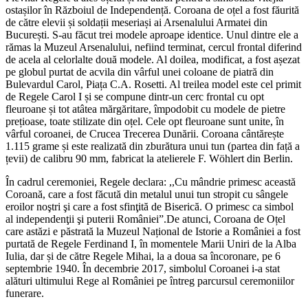
ostașilor în Războiul de Independență. Coroana de oțel a fost făurită
de către elevii și soldații meseriași ai Arsenalului Armatei din
București. S-au făcut trei modele aproape identice. Unul dintre ele a
rămas la Muzeul Arsenalului, nefiind terminat, cercul frontal diferind
de acela al celorlalte două modele. Al doilea, modificat, a fost așezat
pe globul purtat de acvila din vârful unei coloane de piatră din
Bulevardul Carol, Piața C.A. Rosetti. Al treilea model este cel primit
de Regele Carol I și se compune dintr-un cerc frontal cu opt
fleuroane și tot atâtea mărgăritare, împodobit cu modele de pietre
prețioase, toate stilizate din oțel. Cele opt fleuroane sunt unite, în
vârful coroanei, de Crucea Trecerea Dunării. Coroana cântărește
1.115 grame și este realizată din zburătura unui tun (partea din față a
țevii) de calibru 90 mm, fabricat la atelierele F. Wöhlert din Berlin.
În cadrul ceremoniei, Regele declara: ,,Cu mândrie primesc această
Coroană, care a fost făcută din metalul unui tun stropit cu sângele
eroilor noştri şi care a fost sfinţită de Biserică. O primesc ca simbol
al independenţii şi puterii României”.De atunci, Coroana de Oțel
care astăzi e păstrată la Muzeul Național de Istorie a României a fost
purtată de Regele Ferdinand I, în momentele Marii Uniri de la Alba
Iulia, dar și de către Regele Mihai, la a doua sa încoronare, pe 6
septembrie 1940. În decembrie 2017, simbolul Coroanei i-a stat
alături ultimului Rege al României pe întreg parcursul ceremoniilor
funerare.