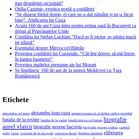
mai despărțim niciodată”
Otilia Cazimir- veșnica poetă a copilăriei
”Se dusese bietul domn, el care ne-a dat pământ și ne-a făcut
bine”. Abdicarea lui Cuza
Acum 160 de ani Cuza intra pentru prima oară în București ca
domn al Principatelor Unite
Copilăria lui Ștefan Luchian.”Dacă aș fi pictor, aș păstra macii
pe pânză”
Esențialul despre Mircea cel Bătrân
Povestea copilăriei lui Caragiale. ”Cât îmi doresc să mă întorc
în lumea basmelor”
Povestea multelor prenume ale lui Mozart
Se împlinesc 160 de ani de la unirea Moldovei cu Țara
Românească
Etichete
alexandru ioan cuza
alexandru cel mare
armata romana in al doilea razboi mondial
biografie
batalia de la rovine
batalia de la vaslui
batalii mircea cel batran
aurel vlaicu
biografie george bacovia
biografie george cosbuc
castelul
eliberarea
peles
Cezar
cruciada de la nicopole
cucerirea daciei
dimitrie cantemir