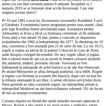
steme (cu sau fără coroană) puteau fi utilizate. Începând cu 1
ianuarie 2019 se se folosește doar acvila încoronată. Care este
originea acestui obiect?
Pe 10 mai 1881 a avut loc încoronarea suveranilor României, Carol
și Elisabeta. Evenimentul fusese programat pentru luna martie, când
prin lege România fusese proclamată regat. Asasinarea țarului
Aleksandru al II-lea a făcut ca frumoasa ceremonie să fie amânată.
Noua dată a fost aleasă 10 mai, pentru a coincide cu depunerea
jurământului din 1866 și independența din 1877. În dimineața lui 10
mai, ceremonia a fost anunțată prin 21 de salve de tun. La ora 10:15,
regele și regina au plecat de la palatul Cotroceni la Gara de Nord,
unde începea cortegiul încoronării. De aici, regele călare și regina
într-o trăsură trasă de opt cai au pornit în fruntea coloanei alcătuită
din jandarmi, militari, persoane oficiale. Suveranii au fost
întâmpinați la mitropolie de șeful bisericii și de alte fețe bisericești.
Pe dealul Mitropoliei se aflau delegații județelor, circa 6000. Regele
și regina s-au închinat la icoanele din biserică, după care au luat loc
la tribuna amenajată în aer liber. A urmat oficierea serviciului divin.
Patru generali au adus coroanele regale, iar mitropolitul primat și
mitropolitul Moldovei au dat binecuvântarea solemnă: 101 de focuri
de tun au anunțat evenimentul.
Coroana regelui era făcută din oțelul tunurilor turcești capturate la
Plevna. Regele a ales oțelul și nu aurul pentru a simboliza vitejia