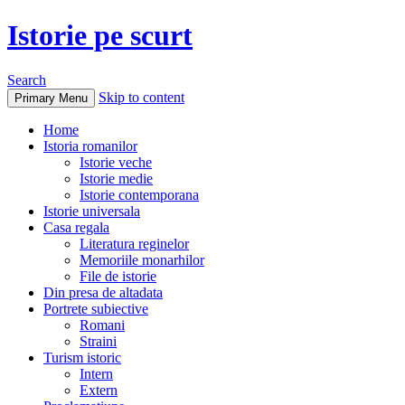
Istorie pe scurt
Search
Skip to content
Primary Menu
Home
Istoria romanilor
Istorie veche
Istorie medie
Istorie contemporana
Istorie universala
Casa regala
Literatura reginelor
Memoriile monarhilor
File de istorie
Din presa de altadata
Portrete subiective
Romani
Straini
Turism istoric
Intern
Extern