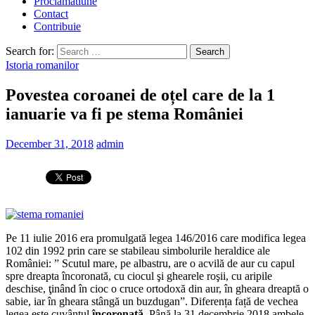
Proclamatiune
Contact
Contribuie
Search for:
Istoria romanilor
Povestea coroanei de oțel care de la 1
ianuarie va fi pe stema României
December 31, 2018
admin
Pe 11 iulie 2016 era promulgată legea 146/2016 care modifica legea
102 din 1992 prin care se stabileau simbolurile heraldice ale
României: ” Scutul mare, pe albastru, are o acvilă de aur cu capul
spre dreapta încoronată, cu ciocul şi ghearele roşii, cu aripile
deschise, ţinând în cioc o cruce ortodoxă din aur, în gheara dreaptă o
sabie, iar în gheara stângă un buzdugan”. Diferența față de vechea
legea este cuvântul
încoronată
. Până la 31 decembrie 2018 ambele