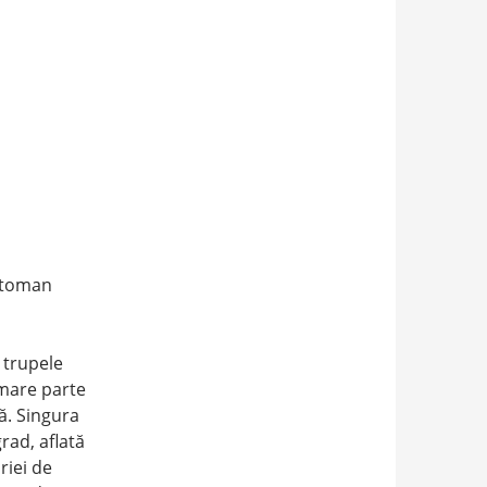
otoman
 trupele
 mare parte
ă. Singura
rad, aflată
riei de