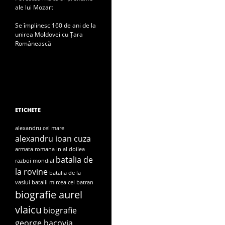
ale lui Mozart
Se împlinesc 160 de ani de la
unirea Moldovei cu Țara
Românească
ETICHETE
alexandru cel mare
alexandru ioan cuza
armata romana in al doilea
batalia de
razboi mondial
la rovine
batalia de la
vaslui
batalii mircea cel batran
biografie aurel
vlaicu
biografie
george bacovia