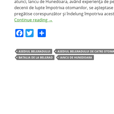
atunci, Iancu de Hunedoara, având experienţa de p
decenii de lupte împotriva otomanilor, se aşteptase 
pregătise corespunzător şi îndelung împotriva acest
Continue reading
→
F
T
S
a
w
h
c
itt
ar
ASEDIUL BELGRADULUI
ASEDIUL BELGRADULUI DE CATRE OTOM
e
er
e
BATALIA DE LA BELGRAD
IANCU DE HUNEDOARA
b
o
o
k