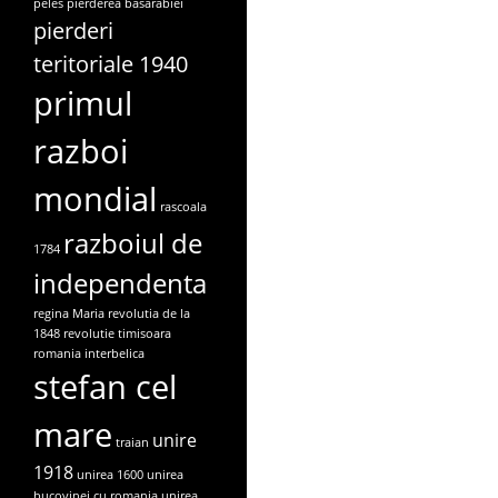
peles
pierderea basarabiei
pierderi
teritoriale 1940
primul
razboi
mondial
rascoala
razboiul de
1784
independenta
regina Maria
revolutia de la
1848
revolutie timisoara
romania interbelica
stefan cel
mare
unire
traian
1918
unirea 1600
unirea
bucovinei cu romania
unirea