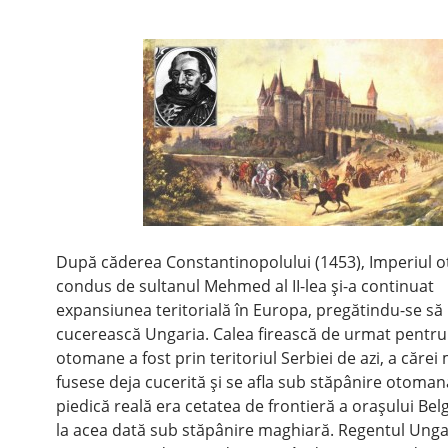
După căderea Constantinopolului (1453), Imperiul 
condus de sultanul Mehmed al II-lea şi-a continuat
expansiunea teritorială în Europa, pregătindu-se să
cucerească Ungaria. Calea firească de urmat pentru
otomane a fost prin teritoriul Serbiei de azi, a cărei
fusese deja cucerită şi se afla sub stăpânire otoman
piedică reală era cetatea de frontieră a oraşului Belg
la acea dată sub stăpânire maghiară. Regentul Unga