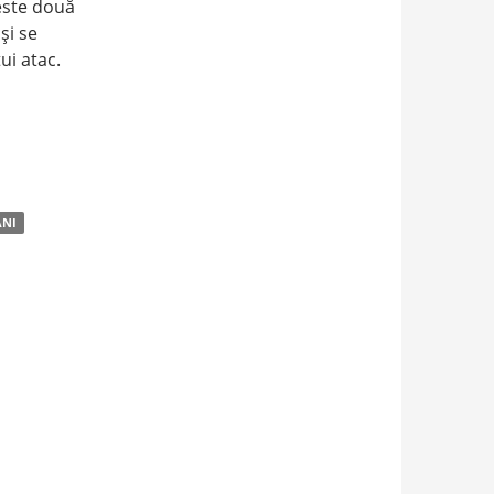
este două
şi se
ui atac.
ANI