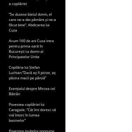
a copilăriei
”Se dusese bietul domn, el
care ne-a dat pământ și ne-a
făcut bine”. Abdicarea lui
Cuza
Acum 160 de ani Cuza intra
pentru prima oară în
București ca domn al
Principatelor Unite
Copilăria lui Ștefan
Luchian.”Dacă aș fi pictor, aș
păstra macii pe pânză”
Esențialul despre Mircea cel
Bătrân
Povestea copilăriei lui
Caragiale. ”Cât îmi doresc să
mă întorc în lumea
basmelor”
Povestea multelor prenume