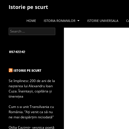
Search
Istorie pe scurt
SKIP TO CONTENT
HOME
ISTORIA ROMANILOR
ISTORIE UNIVERSALA
C
Search for:
ISTORIE PE SCURT
Se împlinesc 200 de ani de la
nașterea lui Alexandru Ioan
Cuza. Înaintașii, copilăria și
tinerețea
Cum s-a unit Transilvania cu
România. ”Ați venit ca să nu
ne mai despărțim niciodată”
Otilia Cazimir- veșnica poetă