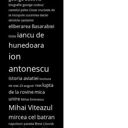
biografie george cosbuc
castelul peles
Cezar
cruciada de
la nicopole
cucerirea daciei
dimitrie cantemir
eliberarea Basarabiei
iancu de
hitler
hunedoara
ion
antonescu
istoria aviatiei
lovitura
lupta
de stat 23 august 1944
de la rovine
mica
unire
Mihai Eminescu
Mihai Viteazul
mircea cel batran
napoleon
parada Brest Litovsk