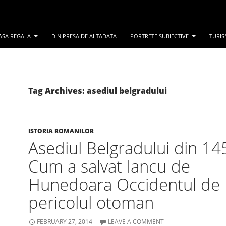
ASA REGALA
DIN PRESA DE ALTADATA
PORTRETE SUBIECTIVE
TURIS
Tag Archives: asediul belgradului
ISTORIA ROMANILOR
Asediul Belgradului din 14
Cum a salvat Iancu de
Hunedoara Occidentul de
pericolul otoman
FEBRUARY 27, 2014
LEAVE A COMMENT