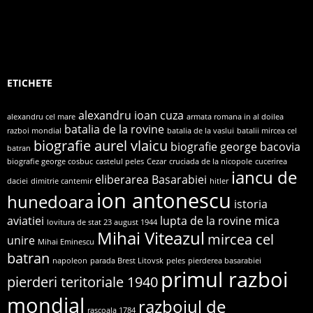
ETICHETE
alexandru ioan cuza
alexandru cel mare
armata romana in al doilea
batalia de la rovine
razboi mondial
batalia de la vaslui
batalii mircea cel
biografie aurel vlaicu
biografie george bacovia
batran
biografie george cosbuc
castelul peles
Cezar
cruciada de la nicopole
cucerirea
iancu de
eliberarea Basarabiei
daciei
dimitrie cantemir
hitler
ion antonescu
hunedoara
istoria
aviatiei
lupta de la rovine
mica
lovitura de stat 23 august 1944
Mihai Viteazul
mircea cel
unire
Mihai Eminescu
batran
napoleon
parada Brest Litovsk
peles
pierderea basarabiei
primul razboi
pierderi teritoriale 1940
mondial
razboiul de
rascoala 1784