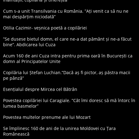
Cum s-a unit Transilvania cu România. ”Ați venit ca să nu ne
mai despărțim niciodată”
Otilia Cazimir- veșnica poetă a copilăriei
”Se dusese bietul domn, el care ne-a dat pământ și ne-a făcut
bine”. Abdicarea lui Cuza
Acum 160 de ani Cuza intra pentru prima oară în București ca
domn al Principatelor Unite
Copilăria lui Ștefan Luchian.”Dacă aș fi pictor, aș păstra macii
pe pânză”
Esențialul despre Mircea cel Bătrân
Povestea copilăriei lui Caragiale. ”Cât îmi doresc să mă întorc în
lumea basmelor”
Povestea multelor prenume ale lui Mozart
Se împlinesc 160 de ani de la unirea Moldovei cu Țara
Românească