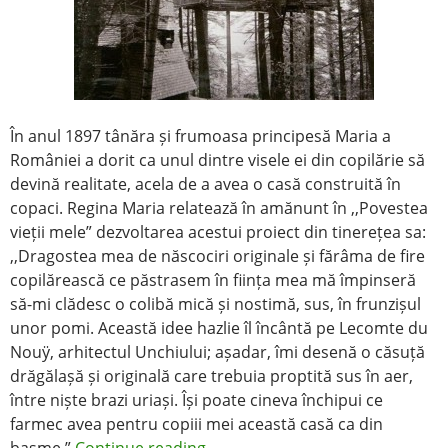
În anul 1897 tânăra și frumoasa principesă Maria a
României a dorit ca unul dintre visele ei din copilărie să
devină realitate, acela de a avea o casă construită în
copaci. Regina Maria relatează în amănunt în ,,Povestea
vieții mele” dezvoltarea acestui proiect din tinerețea sa:
,,Dragostea mea de născociri originale și fărâma de fire
copilărească ce păstrasem în ființa mea mă împinseră
să-mi clădesc o colibă mică și nostimă, sus, în frunzișul
unor pomi. Această idee hazlie îl încântă pe Lecomte du
Nouÿ, arhitectul Unchiului; așadar, îmi desenă o căsuță
drăgălașă și originală care trebuia proptită sus în aer,
între niște brazi uriași. Își poate cineva închipui ce
farmec avea pentru copiii mei această casă ca din