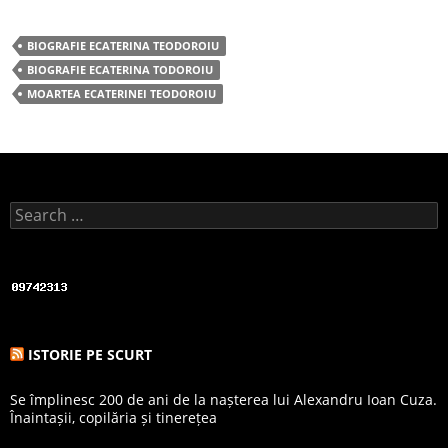
a
w
h
c
itt
ar
BIOGRAFIE ECATERINA TEODOROIU
e
er
e
BIOGRAFIE ECATERINA TODOROIU
b
MOARTEA ECATERINEI TEODOROIU
o
o
k
Search for:
ISTORIE PE SCURT
Se împlinesc 200 de ani de la nașterea lui Alexandru Ioan Cuza.
Înaintașii, copilăria și tinerețea