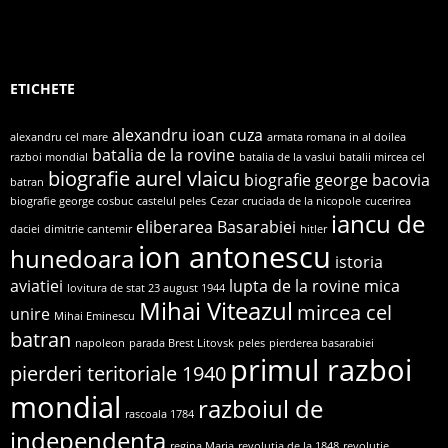
ETICHETE
alexandru ioan cuza
alexandru cel mare
armata romana in al doilea
batalia de la rovine
razboi mondial
batalia de la vaslui
batalii mircea cel
biografie aurel vlaicu
biografie george bacovia
batran
biografie george cosbuc
castelul peles
Cezar
cruciada de la nicopole
cucerirea
iancu de
eliberarea Basarabiei
daciei
dimitrie cantemir
hitler
ion antonescu
hunedoara
istoria
aviatiei
lupta de la rovine
mica
lovitura de stat 23 august 1944
Mihai Viteazul
mircea cel
unire
Mihai Eminescu
batran
napoleon
parada Brest Litovsk
peles
pierderea basarabiei
primul razboi
pierderi teritoriale 1940
mondial
razboiul de
rascoala 1784
independenta
regina Maria
revolutia de la 1848
revolutie