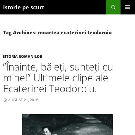
Search
Istorie pe scurt
SKIP TO CONTENT
Tag Archives: moartea ecaterinei teodoroiu
ISTORIA ROMANILOR
”Înainte, băieți, sunteți cu
mine!” Ultimele clipe ale
Ecaterinei Teodoroiu.
AUGUST 21, 2016