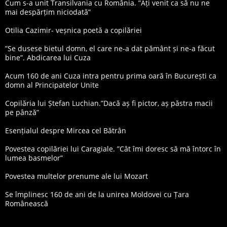
Cum s-a unit Transilvania cu România. ”Ați venit ca să nu ne
mai despărțim niciodată”
Otilia Cazimir- veșnica poetă a copilăriei
”Se dusese bietul domn, el care ne-a dat pământ și ne-a făcut
bine”. Abdicarea lui Cuza
Acum 160 de ani Cuza intra pentru prima oară în București ca
domn al Principatelor Unite
Copilăria lui Ștefan Luchian.”Dacă aș fi pictor, aș păstra macii
pe pânză”
Esențialul despre Mircea cel Bătrân
Povestea copilăriei lui Caragiale. ”Cât îmi doresc să mă întorc în
lumea basmelor”
Povestea multelor prenume ale lui Mozart
Se împlinesc 160 de ani de la unirea Moldovei cu Țara
Românească