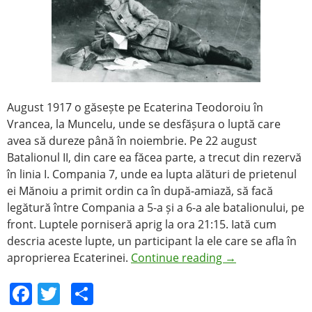
August 1917 o găsește pe Ecaterina Teodoroiu în
Vrancea, la Muncelu, unde se desfășura o luptă care
avea să dureze până în noiembrie. Pe 22 august
Batalionul II, din care ea făcea parte, a trecut din rezervă
în linia I. Compania 7, unde ea lupta alături de prietenul
ei Mănoiu a primit ordin ca în după-amiază, să facă
legătură între Compania a 5-a și a 6-a ale batalionului, pe
front. Luptele porniseră aprig la ora 21:15. Iată cum
descria aceste lupte, un participant la ele care se afla în
aproprierea Ecaterinei.
Continue reading
→
F
T
S