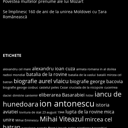
Povestea multelor prenume ale lui Mozart
Se împlinesc 160 de ani de la unirea Moldovei cu Țara
Românească
ETICHETE
alexandru ioan cuza
alexandru cel mare
armata romana in al doilea
batalia de la rovine
razboi mondial
batalia de la vaslui
batalii mircea cel
biografie aurel vlaicu
biografie george bacovia
batran
biografie george cosbuc
castelul peles
Cezar
cruciada de la nicopole
cucerirea
iancu de
eliberarea Basarabiei
daciei
dimitrie cantemir
hitler
ion antonescu
hunedoara
istoria
aviatiei
lupta de la rovine
mica
lovitura de stat 23 august 1944
Mihai Viteazul
mircea cel
unire
Mihai Eminescu
batran