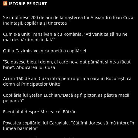
ISTORIE PE SCURT
Se împlinesc 200 de ani de la nașterea lui Alexandru Ioan Cuza.
Înaintașii, copilăria și tinerețea
Cum s-a unit Transilvania cu România. ”Ați venit ca să nu ne
mai despărțim niciodată”
Otilia Cazimir- veșnica poetă a copilăriei
”Se dusese bietul domn, el care ne-a dat pământ și ne-a făcut
bine”. Abdicarea lui Cuza
Acum 160 de ani Cuza intra pentru prima oară în București ca
domn al Principatelor Unite
Copilăria lui Ștefan Luchian.”Dacă aș fi pictor, aș păstra macii
pe pânză”
Esențialul despre Mircea cel Bătrân
Povestea copilăriei lui Caragiale. ”Cât îmi doresc să mă întorc în
lumea basmelor”