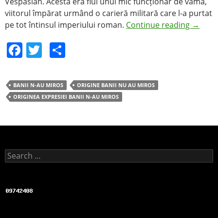
Vespasian. Acesta era fiul unui mic funcționar de vamă,
viitorul împărat urmând o carieră militară care l-a purtat
pe tot întinsul imperiului roman.
Continue reading
→
F
T
S
a
w
h
c
itt
ar
BANII N-AU MIROS
ORIGINE BANII NU AU MIROS
e
er
e
ORIGINEA EXPRESIEI BANII N-AU MIROS
b
o
o
k
Search for: