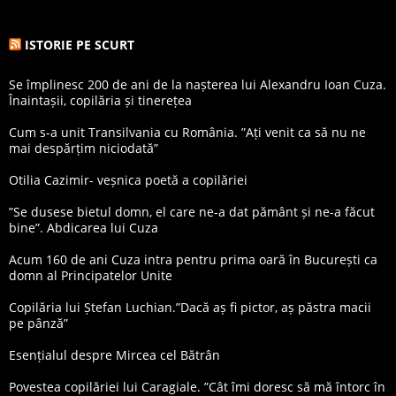
ISTORIE PE SCURT
Se împlinesc 200 de ani de la nașterea lui Alexandru Ioan Cuza.
Înaintașii, copilăria și tinerețea
Cum s-a unit Transilvania cu România. ”Ați venit ca să nu ne
mai despărțim niciodată”
Otilia Cazimir- veșnica poetă a copilăriei
”Se dusese bietul domn, el care ne-a dat pământ și ne-a făcut
bine”. Abdicarea lui Cuza
Acum 160 de ani Cuza intra pentru prima oară în București ca
domn al Principatelor Unite
Copilăria lui Ștefan Luchian.”Dacă aș fi pictor, aș păstra macii
pe pânză”
Esențialul despre Mircea cel Bătrân
Povestea copilăriei lui Caragiale. ”Cât îmi doresc să mă întorc în