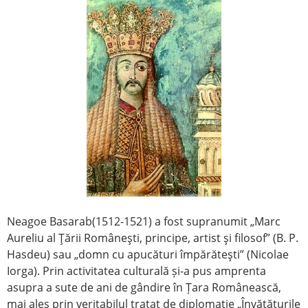
Neagoe Basarab(1512-1521) a fost supranumit „Marc
Aureliu al Ţării Româneşti, principe, artist şi filosof” (B. P.
Hasdeu) sau „domn cu apucături împărăteşti” (Nicolae
Iorga). Prin activitatea culturală și-a pus amprenta
asupra a sute de ani de gândire în Țara Românească,
mai ales prin veritabilul tratat de diplomație „Învăţăturile