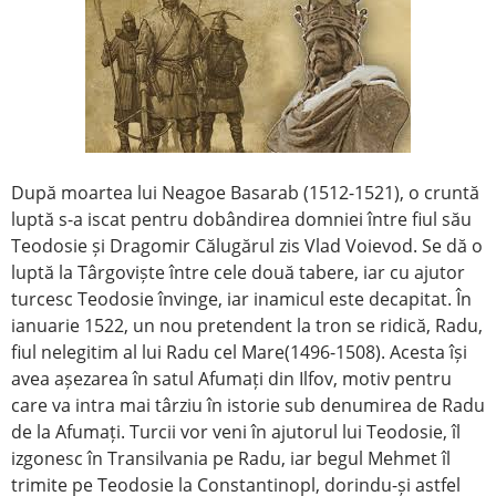
După moartea lui Neagoe Basarab (1512-1521), o cruntă
luptă s-a iscat pentru dobândirea domniei între fiul său
Teodosie și Dragomir Călugărul zis Vlad Voievod. Se dă o
luptă la Târgoviște între cele două tabere, iar cu ajutor
turcesc Teodosie învinge, iar inamicul este decapitat. În
ianuarie 1522, un nou pretendent la tron se ridică, Radu,
fiul nelegitim al lui Radu cel Mare(1496-1508). Acesta își
avea așezarea în satul Afumați din Ilfov, motiv pentru
care va intra mai târziu în istorie sub denumirea de Radu
de la Afumați. Turcii vor veni în ajutorul lui Teodosie, îl
izgonesc în Transilvania pe Radu, iar begul Mehmet îl
trimite pe Teodosie la Constantinopl, dorindu-și astfel