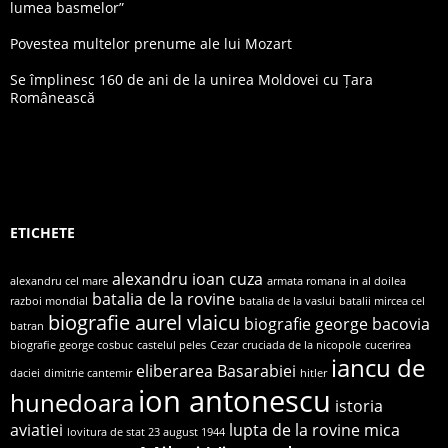
lumea basmelor”
Povestea multelor prenume ale lui Mozart
Se împlinesc 160 de ani de la unirea Moldovei cu Țara
Românească
ETICHETE
alexandru ioan cuza
alexandru cel mare
armata romana in al doilea
batalia de la rovine
razboi mondial
batalia de la vaslui
batalii mircea cel
biografie aurel vlaicu
biografie george bacovia
batran
biografie george cosbuc
castelul peles
Cezar
cruciada de la nicopole
cucerirea
iancu de
eliberarea Basarabiei
daciei
dimitrie cantemir
hitler
ion antonescu
hunedoara
istoria
aviatiei
lupta de la rovine
mica
lovitura de stat 23 august 1944