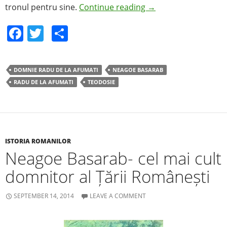
tronul pentru sine.
Continue reading
→
F
T
S
a
w
h
c
itt
ar
DOMNIE RADU DE LA AFUMATI
NEAGOE BASARAB
e
er
e
RADU DE LA AFUMATI
TEODOSIE
b
o
o
k
ISTORIA ROMANILOR
Neagoe Basarab- cel mai cult
domnitor al Țării Românești
SEPTEMBER 14, 2014
LEAVE A COMMENT