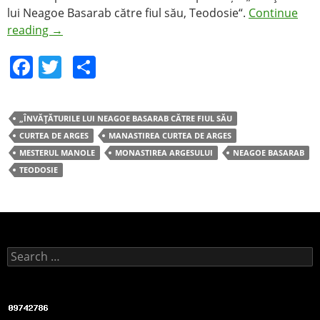
lui Neagoe Basarab către fiul său, Teodosie“.
Continue
reading
→
F
T
S
a
w
h
c
itt
ar
„ÎNVĂŢĂTURILE LUI NEAGOE BASARAB CĂTRE FIUL SĂU
e
er
e
CURTEA DE ARGES
MANASTIREA CURTEA DE ARGES
b
MESTERUL MANOLE
MONASTIREA ARGESULUI
NEAGOE BASARAB
TEODOSIE
o
o
k
Search for: