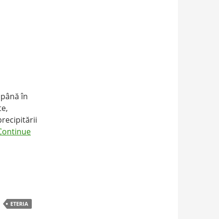
 până în
te,
recipitării
Continue
ETERIA