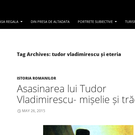
ASA REGALA
DIN PRESA DE ALTADATA
PORTRETE SUBIECTIVE
TURIS
Tag Archives: tudor vladimirescu și eteria
ISTORIA ROMANILOR
Asasinarea lui Tudor
Vladimirescu- mișelie și tr
MAY 26, 2015