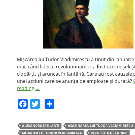
Mișcarea lui Tudor Vladimirescu a ținut din ianuarie
mai, când liderul revoluționarilor a fost ucis mișeleș
ciopârțit și aruncat în fântână. Care au fost cauzele p
unei acțiuni care se anunța de amploare și durată?
reading
→
F
T
S
a
w
h
c
itt
ar
ALEXANDRU IPSILANTI
ASASINAREA LUI TUDOR VLADIMIRESCU
e
er
e
MOARTEA LUI TUDOR VLADIMIRESCU
REVOLUTIA DE LA 1821