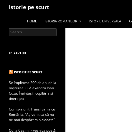
Search
Istorie pe scurt
SKIP TO CONTENT
HOME
ISTORIA ROMANILOR
ISTORIE UNIVERSALA
C
Search for:
ISTORIE PE SCURT
Se împlinesc 200 de ani de la
nașterea lui Alexandru Ioan
Cuza. Înaintașii, copilăria și
tinerețea
Cum s-a unit Transilvania cu
România. ”Ați venit ca să nu
ne mai despărțim niciodată”
Otilia Cazimir- veșnica poetă