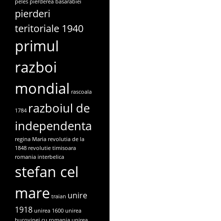
peles
pierderea basarabiei
pierderi
teritoriale 1940
primul
razboi
mondial
rascoala
razboiul de
1784
independenta
regina Maria
revolutia de la
1848
revolutie timisoara
romania interbelica
stefan cel
mare
unire
traian
1918
unirea 1600
unirea
bucovinei cu romania
unirea