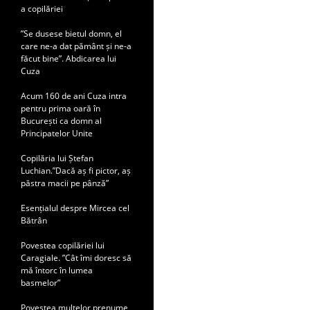
a copilăriei
”Se dusese bietul domn, el
care ne-a dat pământ și ne-a
făcut bine”. Abdicarea lui
Cuza
Acum 160 de ani Cuza intra
pentru prima oară în
București ca domn al
Principatelor Unite
Copilăria lui Ștefan
Luchian.”Dacă aș fi pictor, aș
păstra macii pe pânză”
Esențialul despre Mircea cel
Bătrân
Povestea copilăriei lui
Caragiale. ”Cât îmi doresc să
mă întorc în lumea
basmelor”
Povestea multelor prenume