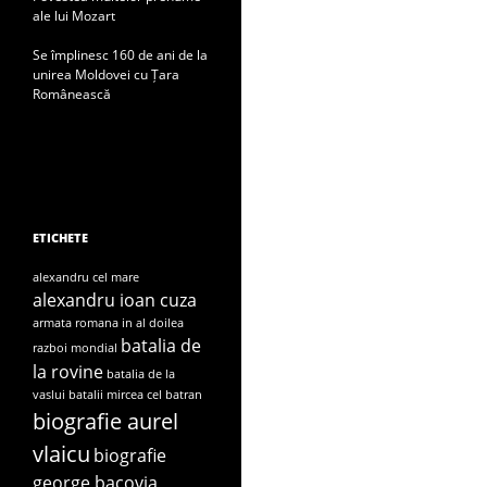
ale lui Mozart
Se împlinesc 160 de ani de la
unirea Moldovei cu Țara
Românească
ETICHETE
alexandru cel mare
alexandru ioan cuza
armata romana in al doilea
batalia de
razboi mondial
la rovine
batalia de la
vaslui
batalii mircea cel batran
biografie aurel
vlaicu
biografie
george bacovia