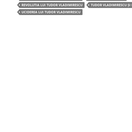
b
REVOLUTIA LUI TUDOR VLADIMIRESCU
TUDOR VLADIMIRESCU ȘI 
UCIDEREA LUI TUDOR VLADIMIRESCU
o
o
k