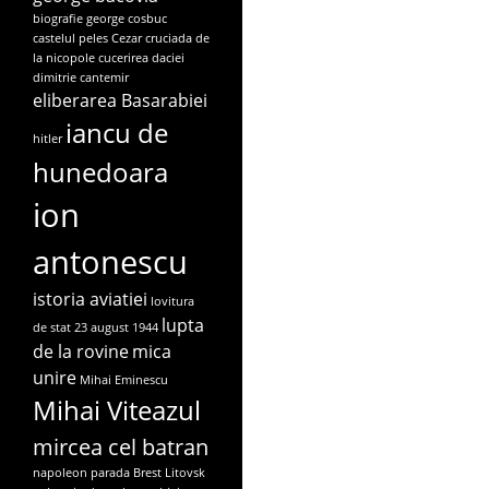
biografie george cosbuc
castelul peles
Cezar
cruciada de
la nicopole
cucerirea daciei
dimitrie cantemir
eliberarea Basarabiei
iancu de
hitler
hunedoara
ion
antonescu
istoria aviatiei
lovitura
lupta
de stat 23 august 1944
de la rovine
mica
unire
Mihai Eminescu
Mihai Viteazul
mircea cel batran
napoleon
parada Brest Litovsk