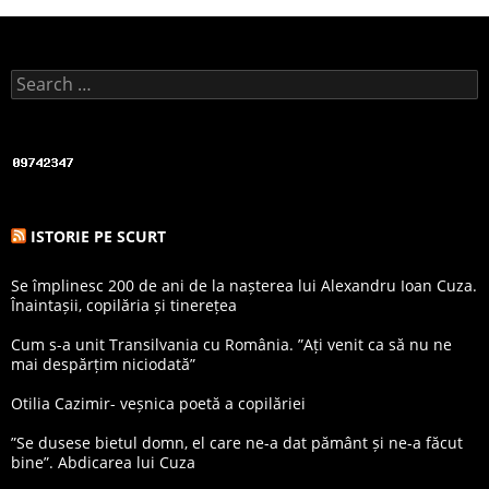
Search for:
ISTORIE PE SCURT
Se împlinesc 200 de ani de la nașterea lui Alexandru Ioan Cuza.
Înaintașii, copilăria și tinerețea
Cum s-a unit Transilvania cu România. ”Ați venit ca să nu ne
mai despărțim niciodată”
Otilia Cazimir- veșnica poetă a copilăriei
”Se dusese bietul domn, el care ne-a dat pământ și ne-a făcut
bine”. Abdicarea lui Cuza