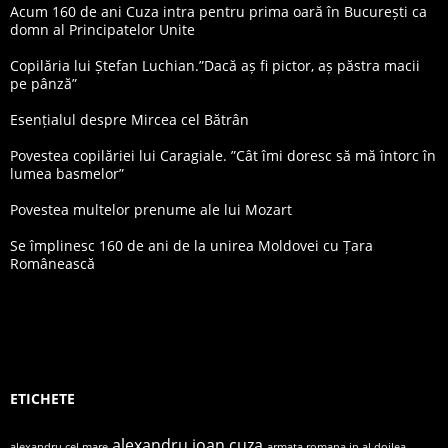
Acum 160 de ani Cuza intra pentru prima oară în București ca
domn al Principatelor Unite
Copilăria lui Ștefan Luchian.”Dacă aș fi pictor, aș păstra macii
pe pânză”
Esențialul despre Mircea cel Bătrân
Povestea copilăriei lui Caragiale. ”Cât îmi doresc să mă întorc în
lumea basmelor”
Povestea multelor prenume ale lui Mozart
Se împlinesc 160 de ani de la unirea Moldovei cu Țara
Românească
ETICHETE
alexandru ioan cuza
alexandru cel mare
armata romana in al doilea