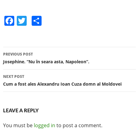
F
T
S
a
w
h
c
itt
ar
e
er
e
PREVIOUS POST
b
Post navigation
Josephine. “Nu în seara asta, Napoleon”.
o
o
NEXT POST
Cum a fost ales Alexandru Ioan Cuza domn al Moldovei
k
LEAVE A REPLY
You must be
logged in
to post a comment.