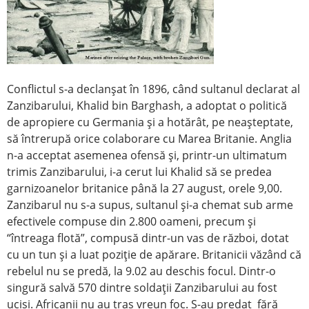
Conflictul s-a declanşat în 1896, când sultanul declarat al
Zanzibarului, Khalid bin Barghash, a adoptat o politică
de apropiere cu Germania şi a hotărât, pe neaşteptate,
să întrerupă orice colaborare cu Marea Britanie. Anglia
n-a acceptat asemenea ofensă şi, printr-un ultimatum
trimis Zanzibarului, i-a cerut lui Khalid să se predea
garnizoanelor britanice până la 27 august, orele 9,00.
Zanzibarul nu s-a supus, sultanul şi-a chemat sub arme
efectivele compuse din 2.800 oameni, precum şi
“întreaga flotă”, compusă dintr-un vas de război, dotat
cu un tun şi a luat poziţie de apărare. Britanicii văzând că
rebelul nu se predă, la 9.02 au deschis focul. Dintr-o
singură salvă 570 dintre soldaţii Zanzibarului au fost
uciși. Africanii nu au tras vreun foc. S-au predat fără