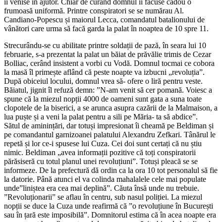
îi venise în ajutor. Chiar de curând domnul îi făcuse cadou o
frumoasă uniformă. Printre conspiratori se se numărau Al.
Candiano-Popescu și maiorul Lecca, comandatul batalionului de
vânători care urma să facă garda la palat în noaptea de 10 spre 11.
Strecurându-se cu abilitate printre soldații de pază, în seara lui 10
februarie, s-a prezentat la palat un băiat de prăvălie trimis de Cezar
Bolliac, cerând insistent a vorbi cu Vodă. Domnul tocmai ce cobora
la masă îl primește aflând că peste noapte va izbucni „revoluția”.
După obiceiul locului, domnul vrea să- ofere o liră pentru veste.
Băiatul, jignit îl refuză demn: ”N-am venit să cer pomană. Voiesc a
spune că la miezul nopții 4000 de oameni sunt gata a suna toate
clopotele de la biserici, a se arunca asupra cazării de la Malmaison, a
lua puște și a veni la palat pentru a sili pe Măria- ta să abdice”.
Sătul de aminințări, dar totuși impresionat îi cheamă pe Beldiman și
pe comandantul garnizoanei palatului Alexandru Zefkari. Tânărul le
repetă și lor ce-i spusese lui Cuza. Cei doi sunt certați că nu știu
nimic. Beldiman „avea informații pozitive că toți conspiratorii
părăsiseră cu totul planul unei revoluțiuni”. Totuși pleacă se se
informeze. De la prefectură dă ordin ca la ora 10 tot personalul să fie
la datorie. Până atunci el va colinda mahalalele cele mai populate
unde”liniștea era cea mai deplină”. Căuta însă unde nu trebuie.
”Revoluționarii” se aflau în centru, sub nasul poliției. La miezul
nopții se duce la Cuza unde reafirmă că ”o revoluțiune în București
sau în țară este imposibilă”. Domnitorul estima că în acea noapte era