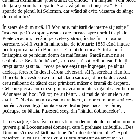
din țară și vom trăi departe. S-a săvârșit un act mișelesc”. Ea îi
spunde de planul lui Solomon, dar vrând să evite vărsarea de sânge,
domnul refuză.
În seara de duminică, 13 februarie, miniștrii de interne și justiție îl
însoțeau pe Cuza spre șoseaua care mergea spre nordul Capitalei.
Poate că acum, trecând pe aceleași străzi, închis într-o trăsură
oarecare, să-i fi venit în minte ziua de februarie 1859 când intrase
pentru prima oară în București. Era tot dumincă. Și tot alaiul îl
întâmpina ca pe niciun domn de mai înainte. Parcă nimic nu se
schimbase. Se afla în trăsură, iar paza și însoțitorii puteau fi luați
drept garda și suita. Trecea pe aceleași ulițe înghețate, pe lângă
aceleași ferestre în dosul cărora adversarii săi își sorebau triumful.
Dincolo de aceste case era mahalaua săracă și dincolo de aceasta
erau milioane de săteni care primiseră măcar o brumă de dreptate.
Cel care pleca acum în surghiun avea în minte strigătul sătenilor din
Adunarea ad-hoc: ”că toți ne-au bătut… și mai de niciunele n-am
avut…”. Nici acum nu aveau mare lucru, dar oricum primiseră ceva
pământ. Aveau legi înaintate și se desființase măcar pe hârtie,
pedeapsa cu bătaia. Fuseseră scoși din ”rândul dobitoacelor”…
La despărțire, Cuza își ia rămas bun cu demnitate de membrii noului
guvern și al Locotenenței domnești care îi preluase atribuțiile. „Dea
Domnul să meargă țării mai bine fără mine decît cu mine”. Apoi,
ridicându-și pălăria, stirgă cu glas tare străbătut de emoție: ”Să