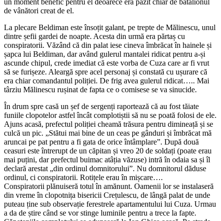
un moment benefic pentru el deoarece era păzit chiar de batalionul
de vânători creat de el.
La plecare Beldiman este însoțit galant, pe trepte de Mălinescu, unul
dintre șefii gardei de noapte. Acesta din urmă era părtaș cu
conspiratorii. Văzând că din palat iese cineva îmbrăcat în hainele și
șapca lui Beldiman, dar având gulerul mantalei ridicat pentru a-și
ascunde chipul, crede imediat că este vorba de Cuza care ar fi vrut
să se furișeze. Aleargă spre acel personaj și constată cu ușurare că
era chiar comandantul poliției. De frig avea gulerul ridicat….. Mai
târziu Mălinescu rușinat de fapta ce o comisese se va sinucide.
În drum spre casă un șef de sergenți raportează că au fost tăiate
funiile clopotelor astfel încât complotiștii să nu se poată folosi de ele.
Ajuns acasă, prefectul poliției cheamă trăsura pentru dimineață și se
culcă un pic. „Stătui mai bine de un ceas pe gânduri și îmbrăcat mă
aruncai pe pat pentru a fi gata de orice întâmplare”. După două
ceasuri este întrerupt de un căpitan și vreo 20 de soldați (poate erau
mai puțini, dar prefectul buimac atâția văzuse) intră în odaia sa și îl
declară arestat „din ordinul domnitorului”. Nu domnitorul dăduse
ordinul, ci conspiratorii. Rotițele erau în mișcare….
Conspiratorii plănuiseră totul în amănunt. Oamenii lor se instalaseră
din vreme în clopotnița bisericii Crețulescu, de lângă palat de unde
puteau ține sub observație ferestrele apartamentului lui Cuza. Urmau
a da de știre când se vor stinge luminile pentru a trece la fapte.