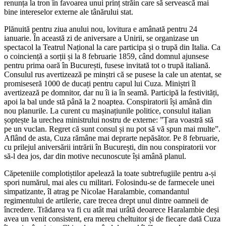
renunța la tron în favoarea unui prinț străin care să servească mai
bine intereselor externe ale tânărului stat.
Plănuită pentru ziua anului nou, lovitura e amânată pentru 24
ianuarie. În această zi de aniversare a Unirii, se organizase un
spectacol la Teatrul Național la care participa și o trupă din Italia. Ca
o coinciență a sorții și la 8 februarie 1859, când domnul ajunsese
pentru prima oară în București, fusese invitată tot o trupă italiană.
Consulul rus avertizează pe minștri că se pusese la cale un atentat, se
promiseseră 1000 de ducați pentru capul lui Cuza. Miniștri îl
avertizează pe domnitor, dar nu îi ia în seamă. Participă la festivități,
apoi la bal unde stă până la 2 noaptea. Conspiratorii își amână din
nou planurile. La curent cu mașinațiunile politice, consulul italian
șoptește la urechea ministrului nostru de externe: ”Țara voastră stă
pe un vuclan. Regret că sunt consul și nu pot să vă spun mai multe”.
Aflând de asta, Cuza rămâne mai deprarte nepăsător. Pe 8 februarie,
cu prilejul aniversării intrării în București, din nou conspiratorii vor
să-l dea jos, dar din motive necunoscute își amână planul.
Căpeteniile complotiștilor apelează la toate subtrefugiile pentru a-și
spori numărul, mai ales cu militari. Folosindu-se de farmecele unei
simpatizante, îl atrag pe Nicolae Haralambie, comandantul
regimentului de artilerie, care trecea drept unul dintre oamneii de
încredere. Trădarea va fi cu atât mai urâtă deoarece Haralambie deși
avea un venit consistent, era mereu cheltuitor și de fiecare dată Cuza