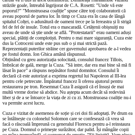
străzile goale, întreabă îngrijorat de C.A. Rosetti: ”Unde vă este
poporul?” ”Monstruoasa coaliție” spuse către toți colaboratorii că
aveau poporul de partea lor. În timp ce Cuza era în casa de lângă
spitalul Colței, o adunătură de oameni trece pe la fereastra și îi strigă
fel de fel de insule. Totul era o mascaradă. Cetățenii obișnuiți nu
aveau de unde să știe unde se află. ”Protestatarii” erau oameni aduși
special, plătiți de complotiști. Pentru o mai mare siguranță, Cuza este
dus la Cotroceni unde este pus sub o și mai strictă pază.
Reprezentații puterilor străine cer guvernului aprobarea de a-l vedea
pe fostul domn. Ion Ghica amână răspunsul.
Obținând cu greu autorizația solocitată, consulul francez Tillois,
îmbrăcat de gală, merge la Cuza. ”Să intre, dar era mai bine să mă fi
lăsat în pace” a răspuns nepăsător fostul domnitor. Consulul îi
declară că este autorizat a exprima regretul lui Napoleon al III-lea
pentru cele petrecute. Împăratul francez îi oferea ajutorul pentru
restaurarea pe tron. Resemnat Cuza îl asigură că el însuși de mai
multă vreme dorise să abdice. Nu aștepta acum decât să redevină
liber și de a se întoarce la viața de zi cu zi. Monstruoasa coaliție nu-i
va permite acest lucru.
Cuza e vizitat de asemenea de soție și cei doi fii adoptați. Pe drum ea
se întâlnește cu colonelul Solomon care se confesează că vrea să
facă o răscoală împreună cu generalul Florescu pentru a-l reinstaura
pe Cuza. Domnul o primește surâzător, dar palid. Își mângâie copii
cu mâna tremurândă, și sugrumat de emoție. ”Fii liniștită. Vom pleca