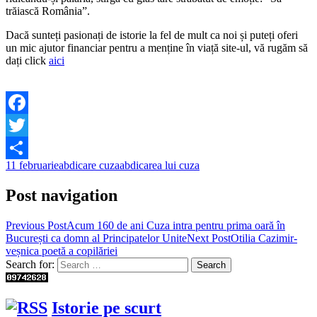
trăiască România”.
Dacă sunteți pasionați de istorie la fel de mult ca noi și puteți oferi
un mic ajutor financiar pentru a menține în viață site-ul, vă rugăm să
dați click
aici
Facebook
Twitter
11 februarie
abdicare cuza
abdicarea lui cuza
Share
Post navigation
Previous Post
Acum 160 de ani Cuza intra pentru prima oară în
București ca domn al Principatelor Unite
Next Post
Otilia Cazimir-
veșnica poetă a copilăriei
Search for:
Istorie pe scurt