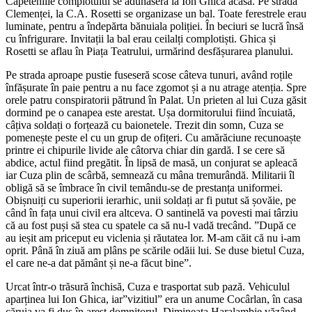
Căpeteniile complotului se adunaseră la Ion Ghica acasă. Pe strada
Clemenței, la C.A. Rosetti se organizase un bal. Toate ferestrele erau
luminate, pentru a îndepărta bănuiala poliției. În beciuri se lucră însă
cu înfrigurare. Invitații la bal erau ceilalți complotiști. Ghica și
Rosetti se aflau în Piața Teatrului, urmărind desfășurarea planului.
Pe strada aproape pustie fuseseră scose câteva tunuri, având roțile
înfășurate în paie pentru a nu face zgomot și a nu atrage atenția. Spre
orele patru conspiratorii pătrund în Palat. Un prieten al lui Cuza găsit
dormind pe o canapea este arestat. Ușa dormitorului fiind încuiată,
câțiva soldați o forțează cu baionetele. Trezit din somn, Cuza se
pomenește peste el cu un grup de ofițeri. Cu amărăciune recunoaște
printre ei chipurile livide ale câtorva chiar din gardă. I se cere să
abdice, actul fiind pregătit. În lipsă de masă, un conjurat se apleacă
iar Cuza plin de scârbă, semnează cu mâna tremurândă. Militarii îl
obligă să se îmbrace în civil temându-se de prestanța uniformei.
Obișnuiți cu superiorii ierarhic, unii soldați ar fi putut să șovăie, pe
când în fața unui civil era altceva. O santinelă va povesti mai târziu
că au fost puși să stea cu spatele ca să nu-l vadă trecând. ”După ce
au ieșit am priceput eu viclenia și răutatea lor. M-am căit că nu i-am
oprit. Până în ziuă am plâns pe scările odăii lui. Se duse bietul Cuza,
el care ne-a dat pământ și ne-a făcut bine”.
Urcat într-o trăsură închisă, Cuza e trasportat sub pază. Vehiculul
aparținea lui Ion Ghica, iar”vizitiul” era un anume Cocârlan, în casa
căruia va fi dus în arest domnitorul. Dimineața Haralambie văzând