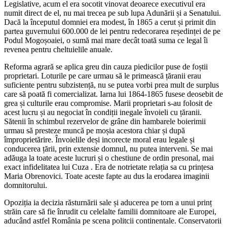
Legislative, acum el era socotit vinovat deoarece executivul era
numit direct de el, nu mai trecea pe sub lupa Adunării și a Senatului.
Dacă la începutul domniei era modest, în 1865 a cerut și primit din
partea guvernului 600.000 de lei pentru redecorarea reședinței de pe
Podul Mogoșoaiei, o sumă mai mare decât toată suma ce legal îi
revenea pentru cheltuielile anuale.
Reforma agrară se aplica greu din cauza piedicilor puse de foștii
proprietari. Loturile pe care urmau să le primească țăranii erau
suficiente pentru subzistență, nu se putea vorbi prea mult de surplus
care să poată fi comercializat. Iarna lui 1864-1865 fusese deosebit de
grea și culturile erau compromise. Marii proprietari s-au folosit de
acest lucru și au negociat în condiții inegale învoieli cu țăranii.
Sătenii în schimbul rezervelor de grâne din hambarele boierimii
urmau să presteze muncă pe moșia acestora chiar și după
împroprietărire. Învoielile deși incorecte moral erau legale și
conducerea țării, prin extensie domnul, nu putea interveni. Se mai
adăuga la toate aceste lucruri și o chestiune de ordin presonal, mai
exact infidelitatea lui Cuza . Era de notrietate relația sa cu prințesa
Maria Obrenovici. Toate aceste fapte au dus la erodarea imaginii
domnitorului.
Opoziția ia decizia răsturnării sale și aducerea pe torn a unui prinț
străin care să fie înrudit cu celelalte familii domnitoare ale Europei,
aducând astfel România pe scena politcii continentale. Conservatorii