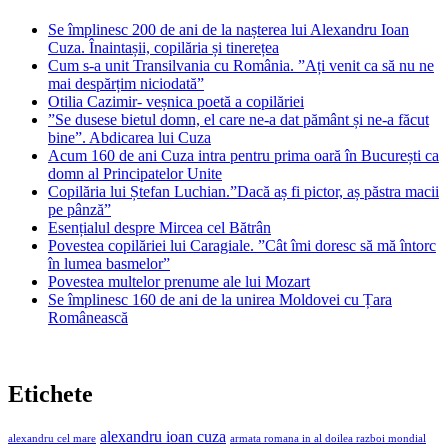
Se împlinesc 200 de ani de la nașterea lui Alexandru Ioan
Cuza. Înaintașii, copilăria și tinerețea
Cum s-a unit Transilvania cu România. ”Ați venit ca să nu ne
mai despărțim niciodată”
Otilia Cazimir- veșnica poetă a copilăriei
”Se dusese bietul domn, el care ne-a dat pământ și ne-a făcut
bine”. Abdicarea lui Cuza
Acum 160 de ani Cuza intra pentru prima oară în București ca
domn al Principatelor Unite
Copilăria lui Ștefan Luchian.”Dacă aș fi pictor, aș păstra macii
pe pânză”
Esențialul despre Mircea cel Bătrân
Povestea copilăriei lui Caragiale. ”Cât îmi doresc să mă întorc
în lumea basmelor”
Povestea multelor prenume ale lui Mozart
Se împlinesc 160 de ani de la unirea Moldovei cu Țara
Românească
Etichete
alexandru ioan cuza
alexandru cel mare
armata romana in al doilea razboi mondial