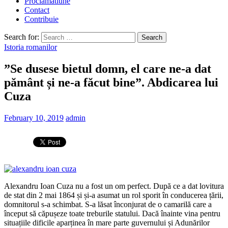
Proclamatiune
Contact
Contribuie
Search for:
Istoria romanilor
”Se dusese bietul domn, el care ne-a dat
pământ și ne-a făcut bine”. Abdicarea lui
Cuza
February 10, 2019
admin
Alexandru Ioan Cuza nu a fost un om perfect. După ce a dat lovitura
de stat din 2 mai 1864 și și-a asumat un rol sporit în conducerea țării,
domnitorul s-a schimbat. S-a lăsat înconjurat de o camarilă care a
început să căpușeze toate treburile statului. Dacă înainte vina pentru
situațiile dificile aparținea în mare parte guvernului și Adunărilor