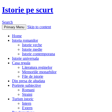
Istorie pe scurt
Search
Skip to content
Primary Menu
Home
Istoria romanilor
Istorie veche
Istorie medie
Istorie contemporana
Istorie universala
Casa regala
Literatura reginelor
Memoriile monarhilor
File de istorie
Din presa de altadata
Portrete subiective
Romani
Straini
Turism istoric
Intern
Extern