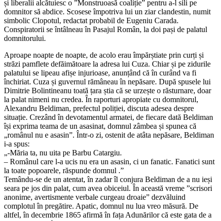
și liberalii alcătuiesc o ”Monstruoasă coaliție” pentru a-l sili pe
domnitor să abdice. Scosese împotriva lui un ziar clandestin, numit
simbolic Clopotul, redactat probabil de Eugeniu Carada.
Conspiratorii se întâlneau în Pasajul Român, la doi pași de palatul
domnitorului.
Aproape noapte de noapte, de acolo erau împărștiate prin curți și
străzi pamflete defăimătoare la adresa lui Cuza. Chiar și pe zidurile
palatului se lipeau afișe injurioase, anunțând că în curând va fi
închiriat. Cuza și guvernul rămâneau în nepăsare. După spusele lui
Dimitrie Bolintineanu toată țara știa că se urzește o răsturnare, doar
la palat nimeni nu credea. În raporturi apropiate cu domnitorul,
Alexandru Beldiman, prefectul poliției, discuta adesea despre
situație. Crezând în devotamentul armatei, de fiecare dată Beldiman
își exprima teama de un asasinat, domnul zâmbea și spunea că
„românul nu e asasin”. Într-o zi, ostenit de atâta nepăsare, Beldiman
i-a spus:
„-Măria ta, nu uita pe Barbu Catargiu.
– Românul care l-a ucis nu era un asasin, ci un fanatic. Fanatici sunt
la toate popoarele, răspunde domnul .”
Temându-se de un atentat, în zadar îl conjura Beldiman de a nu ieși
seara pe jos din palat, cum avea obiceiul. În această vreme ”scrisori
anonime, avertismente verbale curgeau droaie” dezvăluind
complotul în pregătire. Apatic, domnul nu lua vreo măsură. De
altfel, în decembrie 1865 afirmă în fața Adunărilor că este gata de a