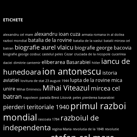
ETICHETE
alexandru ioan cuza
alexandru cel mare
armata romana in al doilea
batalia de la rovine
razboi mondial
batalia de la vaslui
batalii mircea cel
biografie aurel vlaicu
biografie george bacovia
batran
biografie george cosbuc
castelul peles
Cezar
cruciada de la nicopole
cucerirea
iancu de
eliberarea Basarabiei
daciei
dimitrie cantemir
hitler
ion antonescu
hunedoara
istoria
aviatiei
lupta de la rovine
mica
lovitura de stat 23 august 1944
Mihai Viteazul
mircea cel
unire
Mihai Eminescu
batran
napoleon
parada Brest Litovsk
peles
pierderea basarabiei
primul razboi
pierderi teritoriale 1940
mondial
razboiul de
rascoala 1784
independenta
regina Maria
revolutia de la 1848
revolutie