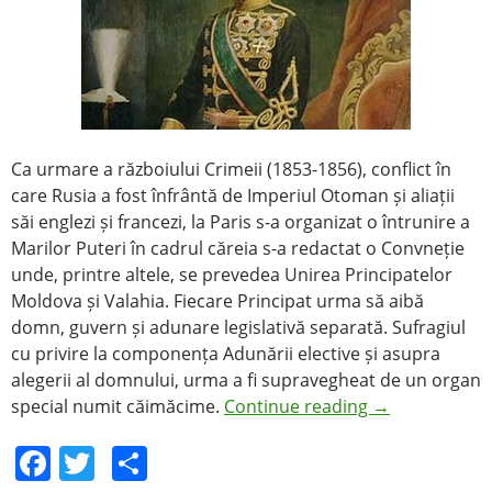
Ca urmare a războiului Crimeii (1853-1856), conflict în
care Rusia a fost înfrântă de Imperiul Otoman și aliații
săi englezi și francezi, la Paris s-a organizat o întrunire a
Marilor Puteri în cadrul căreia s-a redactat o Convneție
unde, printre altele, se prevedea Unirea Principatelor
Moldova și Valahia. Fiecare Principat urma să aibă
domn, guvern și adunare legislativă separată. Sufragiul
cu privire la componența Adunării elective și asupra
alegerii al domnului, urma a fi supravegheat de un organ
special numit căimăcime.
Continue reading
→
F
T
S