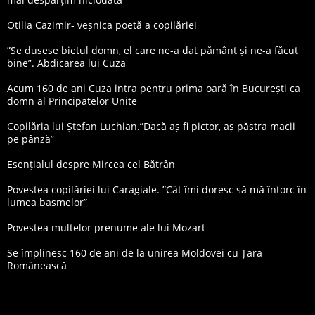
Otilia Cazimir- veșnica poetă a copilăriei
”Se dusese bietul domn, el care ne-a dat pământ și ne-a făcut
bine”. Abdicarea lui Cuza
Acum 160 de ani Cuza intra pentru prima oară în București ca
domn al Principatelor Unite
Copilăria lui Ștefan Luchian.”Dacă aș fi pictor, aș păstra macii
pe pânză”
Esențialul despre Mircea cel Bătrân
Povestea copilăriei lui Caragiale. ”Cât îmi doresc să mă întorc în
lumea basmelor”
Povestea multelor prenume ale lui Mozart
Se împlinesc 160 de ani de la unirea Moldovei cu Țara
Românească