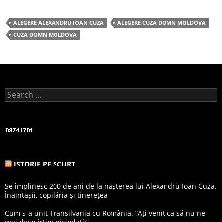
a
w
h
c
itt
ar
ALEGERE ALEXANDRU IOAN CUZA
ALEGERE CUZA DOMN MOLDOVA
e
er
e
CUZA DOMN MOLDOVA
b
o
o
k
Search for:
ISTORIE PE SCURT
Se împlinesc 200 de ani de la nașterea lui Alexandru Ioan Cuza.
Înaintașii, copilăria și tinerețea
Cum s-a unit Transilvania cu România. ”Ați venit ca să nu ne
mai despărțim niciodată”