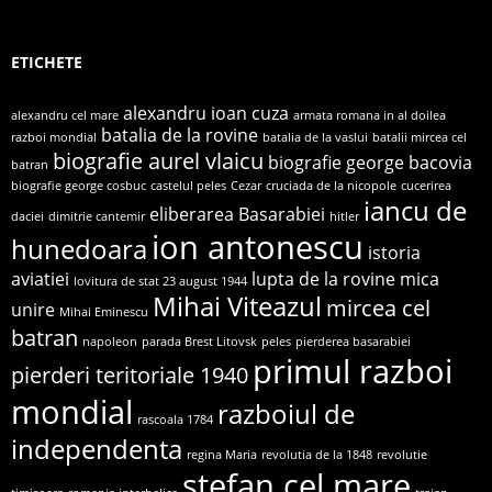
ETICHETE
alexandru ioan cuza
alexandru cel mare
armata romana in al doilea
batalia de la rovine
razboi mondial
batalia de la vaslui
batalii mircea cel
biografie aurel vlaicu
biografie george bacovia
batran
biografie george cosbuc
castelul peles
Cezar
cruciada de la nicopole
cucerirea
iancu de
eliberarea Basarabiei
daciei
dimitrie cantemir
hitler
ion antonescu
hunedoara
istoria
aviatiei
lupta de la rovine
mica
lovitura de stat 23 august 1944
Mihai Viteazul
mircea cel
unire
Mihai Eminescu
batran
napoleon
parada Brest Litovsk
peles
pierderea basarabiei
primul razboi
pierderi teritoriale 1940
mondial
razboiul de
rascoala 1784
independenta
regina Maria
revolutia de la 1848
revolutie
stefan cel mare