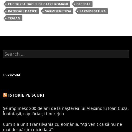
e
er
e
CUCERIREA DACIEI DE CATRE ROMANI
DECEBAL
b
RAZBOAIE DACICE
SARMISEGETUSA
SARMISEGETUZA
TRAIAN
o
o
k
Search for:
ISTORIE PE SCURT
Se împlinesc 200 de ani de la nașterea lui Alexandru Ioan Cuza.
Înaintașii, copilăria și tinerețea
Cum s-a unit Transilvania cu România. ”Ați venit ca să nu ne
mai despărțim niciodată”