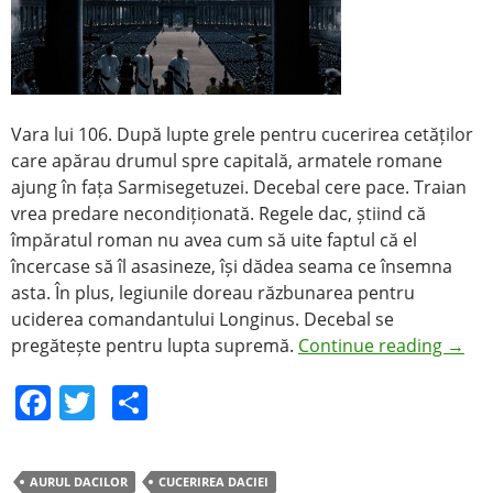
Vara lui 106. După lupte grele pentru cucerirea cetăților
care apărau drumul spre capitală, armatele romane
ajung în fața Sarmisegetuzei. Decebal cere pace. Traian
vrea predare necondiționată. Regele dac, știind că
împăratul roman nu avea cum să uite faptul că el
încercase să îl asasineze, își dădea seama ce însemna
asta. În plus, legiunile doreau răzbunarea pentru
uciderea comandantului Longinus. Decebal se
pregătește pentru lupta supremă.
Continue reading
→
F
T
S
a
w
h
c
itt
ar
AURUL DACILOR
CUCERIREA DACIEI