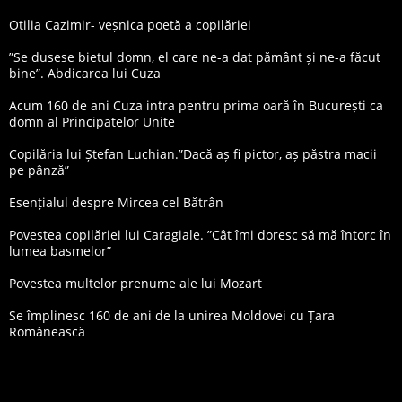
Otilia Cazimir- veșnica poetă a copilăriei
”Se dusese bietul domn, el care ne-a dat pământ și ne-a făcut
bine”. Abdicarea lui Cuza
Acum 160 de ani Cuza intra pentru prima oară în București ca
domn al Principatelor Unite
Copilăria lui Ștefan Luchian.”Dacă aș fi pictor, aș păstra macii
pe pânză”
Esențialul despre Mircea cel Bătrân
Povestea copilăriei lui Caragiale. ”Cât îmi doresc să mă întorc în
lumea basmelor”
Povestea multelor prenume ale lui Mozart
Se împlinesc 160 de ani de la unirea Moldovei cu Țara
Românească