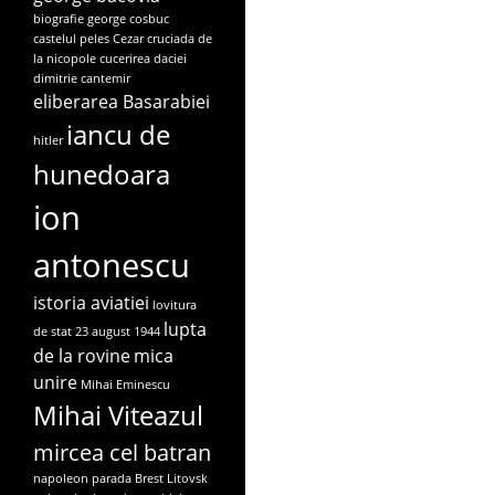
biografie george cosbuc
castelul peles
Cezar
cruciada de
la nicopole
cucerirea daciei
dimitrie cantemir
eliberarea Basarabiei
iancu de
hitler
hunedoara
ion
antonescu
istoria aviatiei
lovitura
lupta
de stat 23 august 1944
de la rovine
mica
unire
Mihai Eminescu
Mihai Viteazul
mircea cel batran
napoleon
parada Brest Litovsk