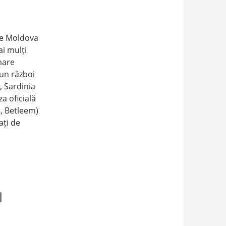
tre Moldova
ai mulți
mare
 un război
, Sardinia
a oficială
m, Betleem)
ați de