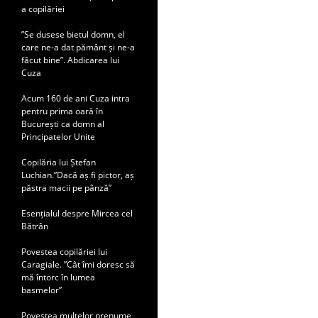
a copilăriei
”Se dusese bietul domn, el
care ne-a dat pământ și ne-a
făcut bine”. Abdicarea lui
Cuza
Acum 160 de ani Cuza intra
pentru prima oară în
București ca domn al
Principatelor Unite
Copilăria lui Ștefan
Luchian.”Dacă aș fi pictor, aș
păstra macii pe pânză”
Esențialul despre Mircea cel
Bătrân
Povestea copilăriei lui
Caragiale. ”Cât îmi doresc să
mă întorc în lumea
basmelor”
Povestea multelor prenume