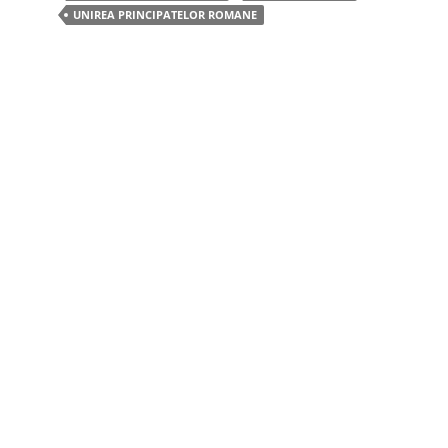
UNIREA PRINCIPATELOR ROMANE
o
o
k