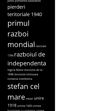
peles
pierderea basarabiei
pierderi
teritoriale 1940
primul
razboi
mondial
rascoala
razboiul de
1784
independenta
regina Maria
revolutia de la
1848
revolutie timisoara
romania interbelica
stefan cel
mare
unire
traian
1918
unirea 1600
unirea
bucovinei cu romania
unirea