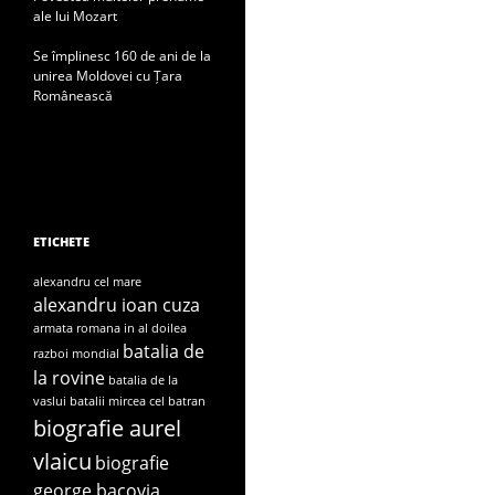
ale lui Mozart
Se împlinesc 160 de ani de la
unirea Moldovei cu Țara
Românească
ETICHETE
alexandru cel mare
alexandru ioan cuza
armata romana in al doilea
batalia de
razboi mondial
la rovine
batalia de la
vaslui
batalii mircea cel batran
biografie aurel
vlaicu
biografie
george bacovia