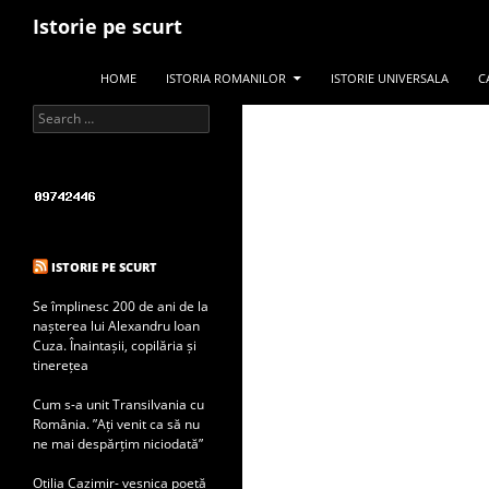
Search
Istorie pe scurt
SKIP TO CONTENT
HOME
ISTORIA ROMANILOR
ISTORIE UNIVERSALA
C
Search for:
ISTORIE PE SCURT
Se împlinesc 200 de ani de la
nașterea lui Alexandru Ioan
Cuza. Înaintașii, copilăria și
tinerețea
Cum s-a unit Transilvania cu
România. ”Ați venit ca să nu
ne mai despărțim niciodată”
Otilia Cazimir- veșnica poetă