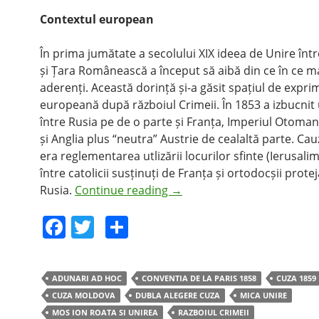
Contextul european
În prima jumătate a secolului XIX ideea de Unire în
și Țara Românească a început să aibă din ce în ce m
aderenți. Această dorință și-a găsit spațiul de expri
europeană după războiul Crimeii. În 1853 a izbucnit
între Rusia pe de o parte și Franța, Imperiul Otoman
și Anglia plus “neutra” Austrie de cealaltă parte. Cauz
era reglementarea utlizării locurilor sfinte (Ierusali
între catolicii susținuți de Franța și ortodocșii protej
Rusia.
Continue reading
→
F
T
S
a
w
h
c
itt
ar
ADUNARI AD HOC
CONVENTIA DE LA PARIS 1858
CUZA 1859
e
er
e
CUZA MOLDOVA
DUBLA ALEGERE CUZA
MICA UNIRE
b
MOS ION ROATA SI UNIREA
RAZBOIUL CRIMEII