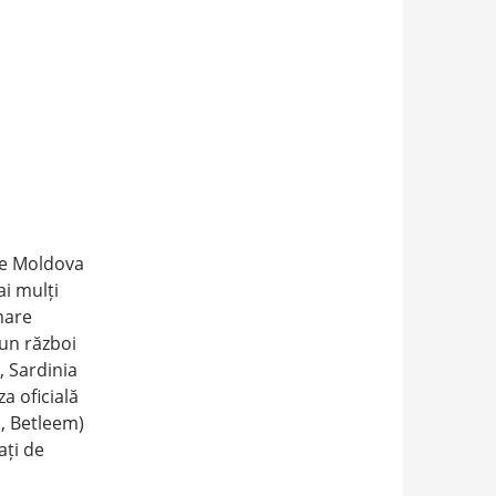
tre Moldova
ai mulți
mare
 un război
, Sardinia
a oficială
m, Betleem)
ați de