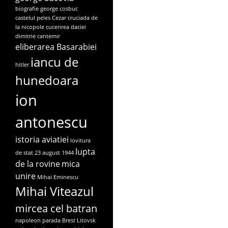
biografie george cosbuc
castelul peles
Cezar
cruciada de
la nicopole
cucerirea daciei
dimitrie cantemir
eliberarea Basarabiei
iancu de
hitler
hunedoara
ion
antonescu
istoria aviatiei
lovitura
lupta
de stat 23 august 1944
de la rovine
mica
unire
Mihai Eminescu
Mihai Viteazul
mircea cel batran
napoleon
parada Brest Litovsk