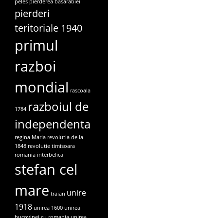
peles
pierderea basarabiei
pierderi
teritoriale 1940
primul
razboi
mondial
rascoala
razboiul de
1784
independenta
regina Maria
revolutia de la
1848
revolutie timisoara
romania interbelica
stefan cel
mare
unire
traian
1918
unirea 1600
unirea
bucovinei cu romania
unirea