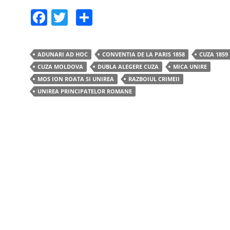
F
T
S
a
w
h
c
itt
ar
ADUNARI AD HOC
CONVENTIA DE LA PARIS 1858
CUZA 1859
e
er
e
CUZA MOLDOVA
DUBLA ALEGERE CUZA
MICA UNIRE
b
MOS ION ROATA SI UNIREA
RAZBOIUL CRIMEII
UNIREA PRINCIPATELOR ROMANE
o
o
k