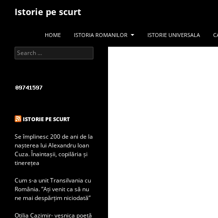
Search
Istorie pe scurt
SKIP TO CONTENT
HOME
ISTORIA ROMANILOR
ISTORIE UNIVERSALA
C
Search for:
ISTORIE PE SCURT
Se împlinesc 200 de ani de la
nașterea lui Alexandru Ioan
Cuza. Înaintașii, copilăria și
tinerețea
Cum s-a unit Transilvania cu
România. ”Ați venit ca să nu
ne mai despărțim niciodată”
Otilia Cazimir- veșnica poetă