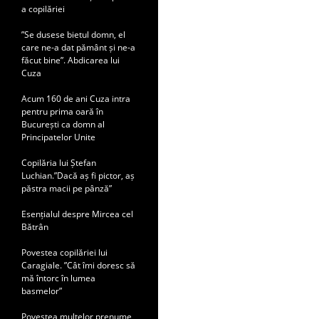
a copilăriei
”Se dusese bietul domn, el
care ne-a dat pământ și ne-a
făcut bine”. Abdicarea lui
Cuza
Acum 160 de ani Cuza intra
pentru prima oară în
București ca domn al
Principatelor Unite
Copilăria lui Ștefan
Luchian.”Dacă aș fi pictor, aș
păstra macii pe pânză”
Esențialul despre Mircea cel
Bătrân
Povestea copilăriei lui
Caragiale. ”Cât îmi doresc să
mă întorc în lumea
basmelor”
Povestea multelor prenume