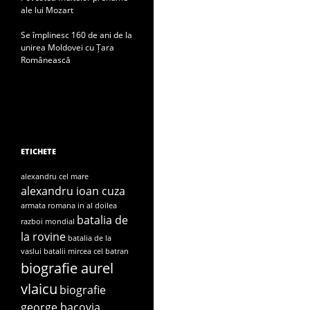
ale lui Mozart
Se împlinesc 160 de ani de la
unirea Moldovei cu Țara
Românească
ETICHETE
alexandru cel mare
alexandru ioan cuza
armata romana in al doilea
batalia de
razboi mondial
la rovine
batalia de la
vaslui
batalii mircea cel batran
biografie aurel
vlaicu
biografie
george bacovia