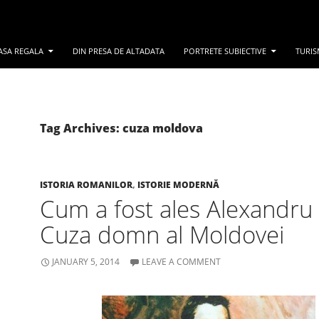
ASA REGALA
DIN PRESA DE ALTADATA
PORTRETE SUBIECTIVE
TURIS
Tag Archives: cuza moldova
ISTORIA ROMANILOR
,
ISTORIE MODERNĂ
Cum a fost ales Alexandru
Cuza domn al Moldovei
JANUARY 5, 2014
LEAVE A COMMENT