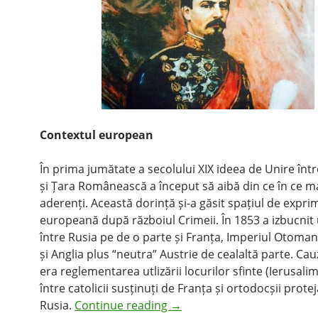
Contextul european
În prima jumătate a secolului XIX ideea de Unire în
și Țara Românească a început să aibă din ce în ce m
aderenți. Această dorință și-a găsit spațiul de expri
europeană după războiul Crimeii. În 1853 a izbucnit
între Rusia pe de o parte și Franța, Imperiul Otoman
și Anglia plus “neutra” Austrie de cealaltă parte. Cauz
era reglementarea utlizării locurilor sfinte (Ierusali
între catolicii susținuți de Franța și ortodocșii protej
Rusia.
Continue reading
→