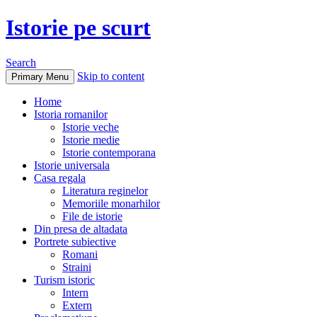
Istorie pe scurt
Search
Skip to content
Primary Menu
Home
Istoria romanilor
Istorie veche
Istorie medie
Istorie contemporana
Istorie universala
Casa regala
Literatura reginelor
Memoriile monarhilor
File de istorie
Din presa de altadata
Portrete subiective
Romani
Straini
Turism istoric
Intern
Extern