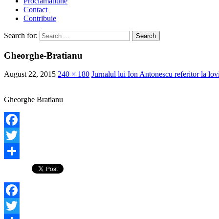
Proclamatiune
Contact
Contribuie
Search for:
Gheorghe-Bratianu
August 22, 2015
240 × 180
Jurnalul lui Ion Antonescu referitor la lo
Gheorghe Bratianu
Facebook
Twitter
Share
Facebook