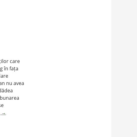
ilor care
 în fața
dare
man nu avea
 dădea
ăzbunarea
se
g
→