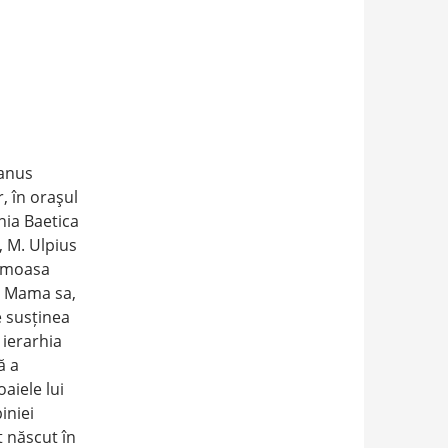
ianus
, în oraşul
ania Baetica
, M. Ulpius
aimoasa
ă. Mama sa,
e susținea
 ierarhia
ă a
aiele lui
iniei
t născut în