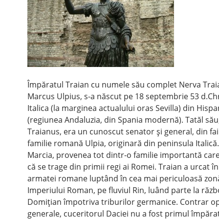
Împăratul Traian cu numele său complet Nerva Tra
Marcus Ulpius, s-a născut pe 18 septembrie 53 d.Chr
Italica (la marginea actualului oras Sevilla) din Hisp
(regiunea Andaluzia, din Spania modernă). Tatăl său
Traianus, era un cunoscut senator şi general, din f
familie romană Ulpia, originară din peninsula Italic
Marcia, provenea tot dintr-o familie importantă car
că se trage din primii regi ai Romei. Traian a urcat în
armatei romane luptând în cea mai periculoasă zon
Imperiului Roman, pe fluviul Rin, luând parte la războ
Domiţian împotriva triburilor germanice. Contrar op
generale, cuceritorul Daciei nu a fost primul împăra