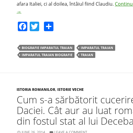
afara Italiei, ci al doilea, întâiul fiind Claudiu.
Continu
→
F
T
S
a
w
h
c
itt
ar
BIOGRAFIE IMPARATUL TRAIAN
IMPARATUL TRAIAN
e
er
e
IMPARATUL TRAIAN BIOGRAFIE
TRAIAN
b
o
o
k
ISTORIA ROMANILOR
,
ISTORIE VECHE
Cum s-a sărbătorit cucerir
Daciei. Cât aur au luat rom
din fostul stat al lui Deceba
JUNE 26, 2014
LEAVE A COMMENT