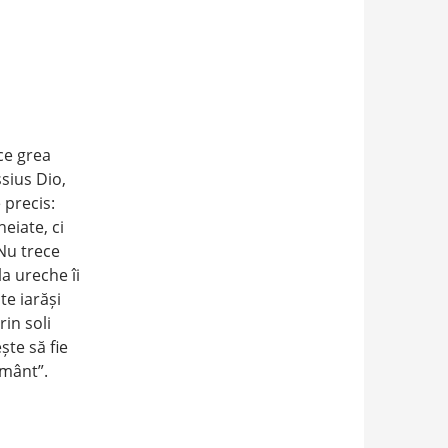
ce grea
sius Dio,
 precis:
heiate, ci
 Nu trece
a ureche îi
te iarăși
rin soli
te să fie
ământ”.