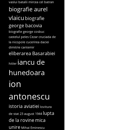
vaslui
batalii mircea cel batran
biografie aurel
vlaicu
biografie
george bacovia
biografie george cosbuc
castelul peles
Cezar
cruciada de
la nicopole
cucerirea daciei
dimitrie cantemir
eliberarea Basarabiei
iancu de
hitler
hunedoara
ion
antonescu
istoria aviatiei
lovitura
lupta
de stat 23 august 1944
de la rovine
mica
unire
Mihai Eminescu