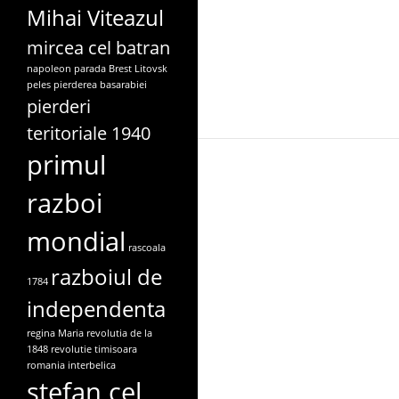
Mihai Viteazul
mircea cel batran
napoleon
parada Brest Litovsk
peles
pierderea basarabiei
pierderi
teritoriale 1940
primul
razboi
mondial
rascoala
razboiul de
1784
independenta
regina Maria
revolutia de la
1848
revolutie timisoara
romania interbelica
stefan cel