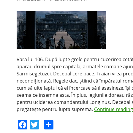
Vara lui 106. După lupte grele pentru cucerirea cetăț
apărau drumul spre capitală, armatele romane ajung
Sarmisegetuzei. Decebal cere pace. Traian vrea pre
necondiționată. Regele dac, știind că împăratul ro
cum să uite faptul că el încercase să îl asasineze, își
seama ce însemna asta. În plus, legiunile doreau r
pentru uciderea comandantului Longinus. Decebal 
pregătește pentru lupta supremă.
Continue readin
F
T
S