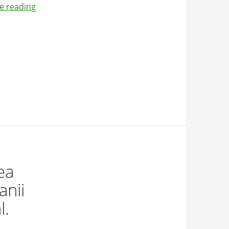
e reading
ea
anii
l.