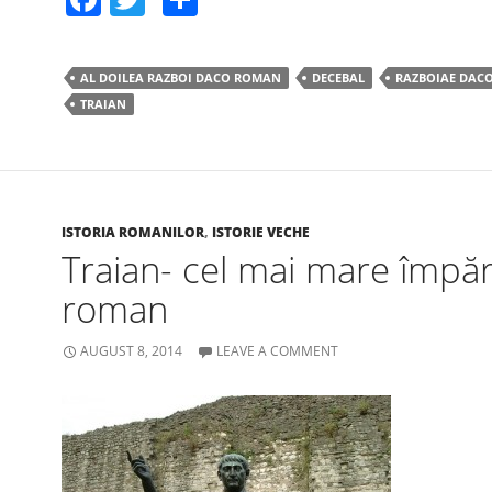
a
w
h
c
itt
ar
AL DOILEA RAZBOI DACO ROMAN
DECEBAL
RAZBOIAE DAC
e
er
e
TRAIAN
b
o
o
k
ISTORIA ROMANILOR
,
ISTORIE VECHE
Traian- cel mai mare împăr
roman
AUGUST 8, 2014
LEAVE A COMMENT