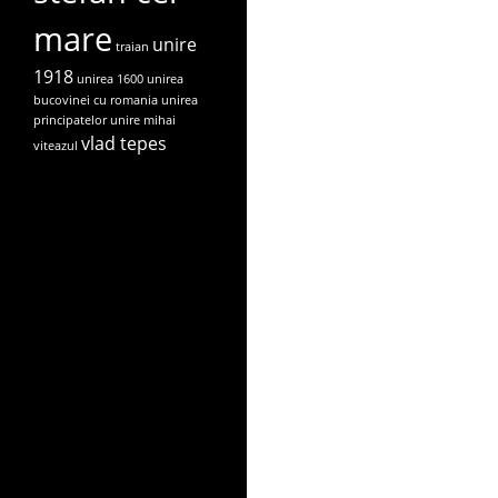
mare
unire
traian
1918
unirea 1600
unirea
bucovinei cu romania
unirea
principatelor
unire mihai
vlad tepes
viteazul