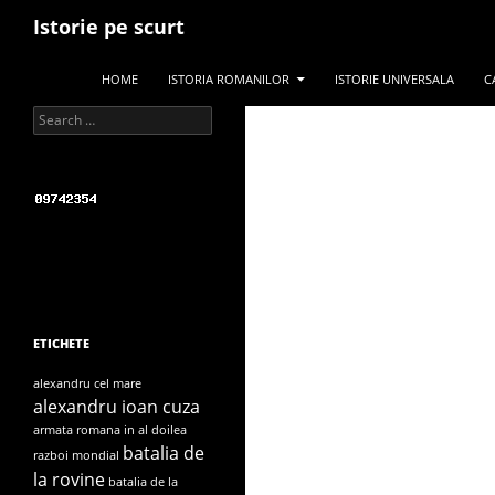
Search
Istorie pe scurt
SKIP TO CONTENT
HOME
ISTORIA ROMANILOR
ISTORIE UNIVERSALA
C
Search for:
ETICHETE
alexandru cel mare
alexandru ioan cuza
armata romana in al doilea
batalia de
razboi mondial
la rovine
batalia de la