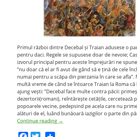
Primul război dintre Decebal și Traian adusese o pa
pentru daci. Regele se supusese doar de nevoie; Cas
izvorul principal pentru aceste împrejurări ne spune
”nu doar că el ar fi avut de gând să e țină de cele înc
numai pentru a scăpa din pierzania în care se afla”.
multă vreme de când se întoarce Traian la Roma că l
ajung vești: ”Decebal face multe contra păcii: primeș
dezertorii(romani), reîntărește cetățile, cercetează p
popoarele vecine, pedepsind pe acela care nu primeș
alături de el, luând bunăoară iazigilor o parte din p
Continue reading
→
F
T
S