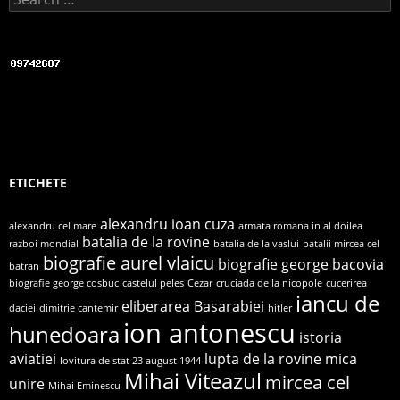
ETICHETE
alexandru ioan cuza
alexandru cel mare
armata romana in al doilea
batalia de la rovine
razboi mondial
batalia de la vaslui
batalii mircea cel
biografie aurel vlaicu
biografie george bacovia
batran
biografie george cosbuc
castelul peles
Cezar
cruciada de la nicopole
cucerirea
iancu de
eliberarea Basarabiei
daciei
dimitrie cantemir
hitler
ion antonescu
hunedoara
istoria
aviatiei
lupta de la rovine
mica
lovitura de stat 23 august 1944
Mihai Viteazul
mircea cel
unire
Mihai Eminescu