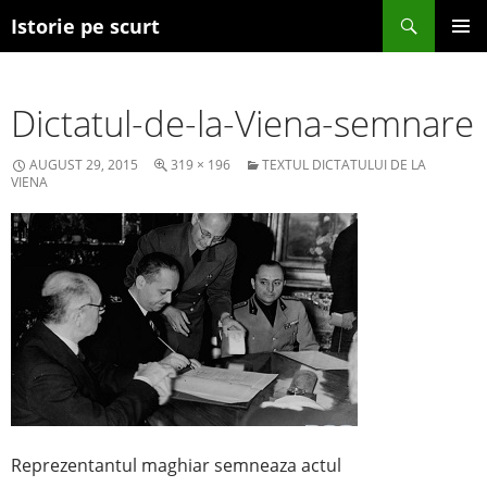
Search
Istorie pe scurt
SKIP TO CONTENT
Dictatul-de-la-Viena-semnare
AUGUST 29, 2015
319 × 196
TEXTUL DICTATULUI DE LA
VIENA
Reprezentantul maghiar semneaza actul