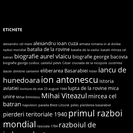
ETICHETE
alexandru ioan cuza
alexandru cel mare
armata romana in al doilea
batalia de la rovine
razboi mondial
batalia de la vaslui
batalii mircea cel
biografie aurel vlaicu
biografie george bacovia
batran
biografie george cosbuc
castelul peles
Cezar
cruciada de la nicopole
cucerirea
iancu de
eliberarea Basarabiei
daciei
dimitrie cantemir
hitler
ion antonescu
hunedoara
istoria
aviatiei
lupta de la rovine
mica
lovitura de stat 23 august 1944
Mihai Viteazul
mircea cel
unire
Mihai Eminescu
batran
napoleon
parada Brest Litovsk
peles
pierderea basarabiei
primul razboi
pierderi teritoriale 1940
mondial
razboiul de
rascoala 1784