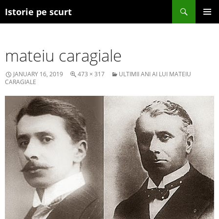
Search
Istorie pe scurt
SKIP TO CONTENT
mateiu caragiale
JANUARY 16, 2019
473 × 317
ULTIMII ANI AI LUI MATEIU
CARAGIALE