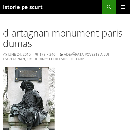
Search
Istorie pe scurt
SKIP TO CONTENT
d artagnan monument paris
dumas
JUNE 24, 2015
178 × 240
ADEVĂRATA POVESTE A LUI
D’ARTAGNAN, EROUL DIN ”CEI TREI MUSCHETARI”