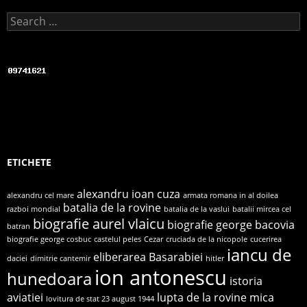
k
Search for:
ETICHETE
alexandru ioan cuza
alexandru cel mare
armata romana in al doilea
batalia de la rovine
razboi mondial
batalia de la vaslui
batalii mircea cel
biografie aurel vlaicu
biografie george bacovia
batran
biografie george cosbuc
castelul peles
Cezar
cruciada de la nicopole
cucerirea
iancu de
eliberarea Basarabiei
daciei
dimitrie cantemir
hitler
ion antonescu
hunedoara
istoria
aviatiei
lupta de la rovine
mica
lovitura de stat 23 august 1944