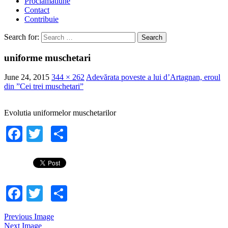
Proclamatiune
Contact
Contribuie
Search for:
uniforme muschetari
June 24, 2015
344 × 262
Adevărata poveste a lui d’Artagnan, eroul
din ”Cei trei muschetari”
Evolutia uniformelor muschetarilor
Facebook
Twitter
Share
Facebook
Twitter
Share
Previous Image
Next Image