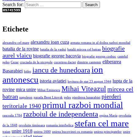
Search for:
Etichete
alexandru ioan cuza
alexandru cel mare
armata romana in al doilea razboi mondial
biografie
batalia de la rovine
batalia de la vaslui
batalii mircea cel batran
aurel vlaicu
biografie george bacovia
biografie george cosbuc
castelul
eliberarea
peles
Cezar
cruciada de la nicopole
cucerirea daciei
dimitrie cantemir
ion
iancu de hunedoara
Basarabiei
hitler
antonescu
istoria aviatiei
lupta de la
lovitura de stat 23 august 1944
Mihai Viteazul
mircea cel
rovine
mica unire
Mihai Eminescu
batran
pierderi
napoleon
parada Brest Litovsk
peles
pierderea basarabiei
primul razboi mondial
teritoriale 1940
razboiul de independenta
rascoala 1784
regina Maria
revolutia
stefan cel mare
de la 1848
revolutie timisoara
romania interbelica
unire 1918
traian
unirea 1600
unirea bucovinei cu romania
unirea principatelor
unire
vlad tepes