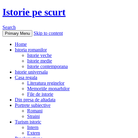
Istorie pe scurt
Search
Skip to content
Primary Menu
Home
Istoria romanilor
Istorie veche
Istorie medie
Istorie contemporana
Istorie universala
Casa regala
Literatura reginelor
Memoriile monarhilor
File de istorie
Din presa de altadata
Portrete subiective
Romani
Straini
Turism istoric
Intern
Extern