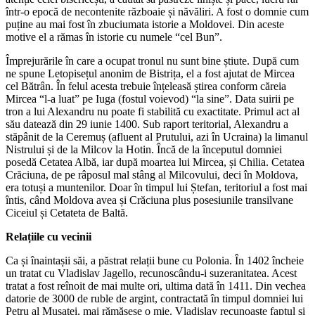
într-o epocă de necontenite războaie și năvăliri. A fost o domnie cum
puține au mai fost în zbuciumata istorie a Moldovei. Din aceste
motive el a rămas în istorie cu numele “cel Bun”.
Împrejurările în care a ocupat tronul nu sunt bine știute. După cum
ne spune Letopisețul anonim de Bistrița, el a fost ajutat de Mircea
cel Bătrân. În felul acesta trebuie înțeleasă știrea conform căreia
Mircea “l-a luat” pe Iuga (fostul voievod) “la sine”. Data suirii pe
tron a lui Alexandru nu poate fi stabilită cu exactitate. Primul act al
său datează din 29 iunie 1400. Sub raport teritorial, Alexandru a
stăpânit de la Ceremuș (afluent al Prutului, azi în Ucraina) la limanul
Nistrului și de la Milcov la Hotin. Încă de la începutul domniei
posedă Cetatea Albă, iar după moartea lui Mircea, și Chilia. Cetatea
Crăciuna, de pe râposul mal stâng al Milcovului, deci în Moldova,
era totuși a muntenilor. Doar în timpul lui Ștefan, teritoriul a fost mai
întis, când Moldova avea și Crăciuna plus posesiunile transilvane
Ciceiul și Cetateta de Baltă.
Relațiile cu vecinii
Ca și înaintașii săi, a păstrat relații bune cu Polonia. În 1402 încheie
un tratat cu Vladislav Jagello, recunoscându-i suzeranitatea. Acest
tratat a fost reînoit de mai multe ori, ultima dată în 1411. Din vechea
datorie de 3000 de ruble de argint, contractată în timpul domniei lui
Petru al Mușatei, mai rămăsese o mie. Vladislav recunoaște faptul și