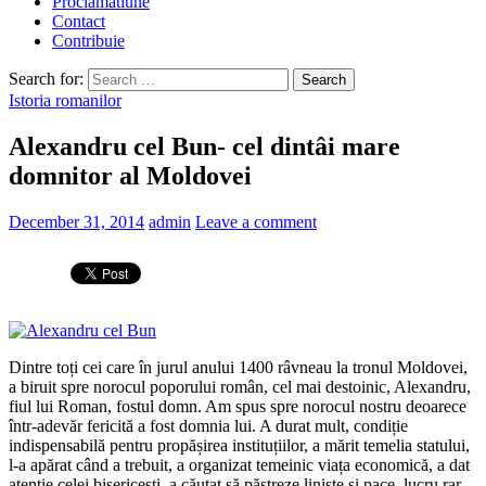
Proclamatiune
Contact
Contribuie
Search for:
Istoria romanilor
Alexandru cel Bun- cel dintâi mare
domnitor al Moldovei
December 31, 2014
admin
Leave a comment
Dintre toți cei care în jurul anului 1400 râvneau la tronul Moldovei,
a biruit spre norocul poporului român, cel mai destoinic, Alexandru,
fiul lui Roman, fostul domn. Am spus spre norocul nostru deoarece
într-adevăr fericită a fost domnia lui. A durat mult, condiție
indispensabilă pentru propășirea instituțiilor, a mărit temelia statului,
l-a apărat când a trebuit, a organizat temeinic viața economică, a dat
atenție celei bisericești, a căutat să păstreze liniște și pace, lucru rar