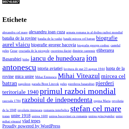
Etichete
alexandru ioan cuza
alexandru cel mare
armata romana in al doilea razboi mondial
biografie
batalia de la rovine
batalia de la vaslui
batalii mircea cel batran
aurel vlaicu
biografie george bacovia
biografie george cosbuc
castelul
eliberarea
peles
Cezar
cruciada de la nicopole
cucerirea daciei
dimitrie cantemir
ion
iancu de hunedoara
Basarabiei
hitler
antonescu
istoria aviatiei
lupta de la
lovitura de stat 23 august 1944
Mihai Viteazul
mircea cel
rovine
mica unire
Mihai Eminescu
batran
pierderi
napoleon
parada Brest Litovsk
peles
pierderea basarabiei
primul razboi mondial
teritoriale 1940
razboiul de independenta
rascoala 1784
regina Maria
revolutia
stefan cel mare
de la 1848
revolutie timisoara
romania interbelica
unire 1918
traian
unirea 1600
unirea bucovinei cu romania
unirea principatelor
unire
vlad tepes
mihai viteazul
Proudly powered by WordPress