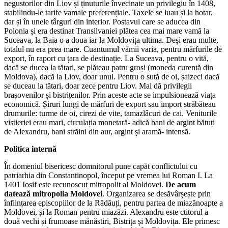
negustorilor din Liov și ținuturile învecinate un privilegiu în 1408,
stabilindu-le tarife vamale preferențiale. Taxele se luau și la hotar,
dar și în unele târguri din interior. Postavul care se aducea din
Polonia și era destinat Transilvaniei plătea cea mai mare vamă la
Suceava, la Baia o a doua iar la Moldovița ultima. Deși erau multe,
totalul nu era prea mare. Cuantumul vămii varia, pentru mărfurile de
export, în raport cu țara de destinație. La Suceava, pentru o vită,
dacă se ducea la tătari, se plăteau patru groși (moneda curentă din
Moldova), dacă la Liov, doar unul. Pentru o sută de oi, șaizeci dacă
se duceau la tătari, doar zece pentru Liov. Mai dă privilegii
brașovenilor și bistrițenilor. Prin aceste acte se impulsionează viața
economică. Șiruri lungi de mărfuri de export sau import străbăteau
drumurile: turme de oi, cirezi de vite, tamazlâcuri de cai. Veniturile
vistieriei erau mari, circulația monetară- adică bani de argint bătuți
de Alexandru, bani străini din aur, argint și aramă- intensă.
Politica internă
În domeniul bisericesc domnitorul pune capăt conflictului cu
patriarhia din Constantinopol, început pe vremea lui Roman I. La
1401 Iosif este recunoscut mitropolit al Moldovei.
De acum
datează mitropolia Moldovei
. Organizarea se desăvârșește prin
înființarea episcopiilor de la Rădăuți, pentru partea de miazănoapte a
Moldovei, și la Roman pentru miazăzi. Alexandru este ctitorul a
două vechi și frumoase mănăstiri, Bistrița și Moldovița. Ele primesc