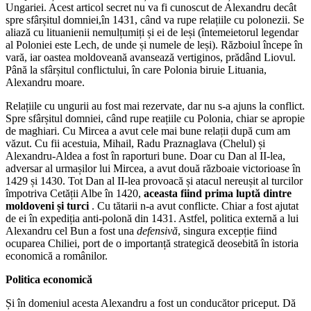
Ungariei. Acest articol secret nu va fi cunoscut de Alexandru decât
spre sfârșitul domniei,în 1431, când va rupe relațiile cu polonezii. Se
aliază cu lituanienii nemulțumiți și ei de leși (întemeietorul legendar
al Poloniei este Lech, de unde și numele de leși). Războiul începe în
vară, iar oastea moldoveană avansează vertiginos, prădând Liovul.
Până la sfârșitul conflictului, în care Polonia biruie Lituania,
Alexandru moare.
Relațiile cu ungurii au fost mai rezervate, dar nu s-a ajuns la conflict.
Spre sfârșitul domniei, când rupe reațiile cu Polonia, chiar se apropie
de maghiari. Cu Mircea a avut cele mai bune relații după cum am
văzut. Cu fii acestuia, Mihail, Radu Praznaglava (Chelul) și
Alexandru-Aldea a fost în raporturi bune. Doar cu Dan al II-lea,
adversar al urmașilor lui Mircea, a avut două războaie victorioase în
1429 și 1430. Tot Dan al II-lea provoacă și atacul nereușit al turcilor
împotriva Cetății Albe în 1420,
aceasta fiind prima luptă dintre
moldoveni și turci
. Cu tătarii n-a avut conflicte. Chiar a fost ajutat
de ei în expediția anti-polonă din 1431. Astfel, politica externă a lui
Alexandru cel Bun a fost una
defensivă
, singura excepție fiind
ocuparea Chiliei, port de o importanță strategică deosebită în istoria
economică a românilor.
Politica economică
Și în domeniul acesta Alexandru a fost un conducător priceput. Dă