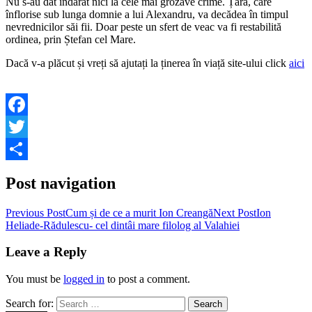
Nu s-au dat îndărăt nici la cele mai grozave crime. Țara, care
înflorise sub lunga domnie a lui Alexandru, va decădea în timpul
nevrednicilor săi fii. Doar peste un sfert de veac va fi restabilită
ordinea, prin Ștefan cel Mare.
Dacă v-a plăcut și vreți să ajutați la ținerea în viață site-ului click
aici
Facebook
Twitter
Share
Post navigation
Previous Post
Cum și de ce a murit Ion Creangă
Next Post
Ion
Heliade-Rădulescu- cel dintâi mare filolog al Valahiei
Leave a Reply
You must be
logged in
to post a comment.
Search for: