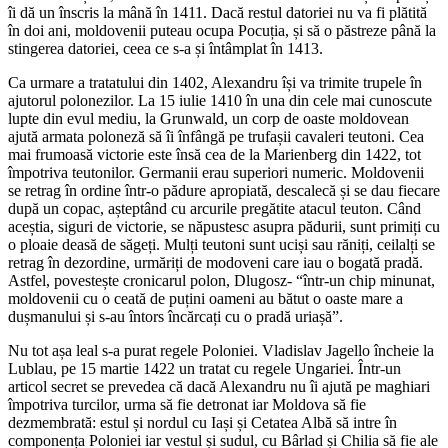
îi dă un înscris la mână în 1411. Dacă restul datoriei nu va fi plătită
în doi ani, moldovenii puteau ocupa Pocuția, și să o păstreze până la
stingerea datoriei, ceea ce s-a și întâmplat în 1413.
Ca urmare a tratatului din 1402, Alexandru își va trimite trupele în
ajutorul polonezilor. La 15 iulie 1410 în una din cele mai cunoscute
lupte din evul mediu, la Grunwald, un corp de oaste moldovean
ajută armata poloneză să îi înfângă pe trufașii cavaleri teutoni. Cea
mai frumoasă victorie este însă cea de la Marienberg din 1422, tot
împotriva teutonilor. Germanii erau superiori numeric. Moldovenii
se retrag în ordine într-o pădure apropiată, descalecă și se dau fiecare
după un copac, așteptând cu arcurile pregătite atacul teuton. Când
aceștia, siguri de victorie, se năpustesc asupra pădurii, sunt primiți cu
o ploaie deasă de săgeți. Mulți teutoni sunt uciși sau răniți, ceilalți se
retrag în dezordine, urmăriți de modoveni care iau o bogată pradă.
Astfel, povestește cronicarul polon, Dlugosz- “într-un chip minunat,
moldovenii cu o ceată de puțini oameni au bătut o oaste mare a
dușmanului și s-au întors încărcați cu o pradă uriașă”.
Nu tot așa leal s-a purat regele Poloniei. Vladislav Jagello încheie la
Lublau, pe 15 martie 1422 un tratat cu regele Ungariei. Într-un
articol secret se prevedea că dacă Alexandru nu îi ajută pe maghiari
împotriva turcilor, urma să fie detronat iar Moldova să fie
dezmembrată: estul și nordul cu Iași și Cetatea Albă să intre în
componența Poloniei iar vestul și sudul, cu Bârlad și Chilia să fie ale