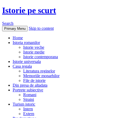
Istorie pe scurt
Search
Skip to content
Primary Menu
Home
Istoria romanilor
Istorie veche
Istorie medie
Istorie contemporana
Istorie universala
Casa regala
Literatura reginelor
Memoriile monarhilor
File de istorie
Din presa de altadata
Portrete subiective
Romani
Straini
Turism istoric
Intern
Extern