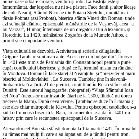
numeroase odoare cu sate, venituri și robi. La Bistrița este și
înmormântat, dar lespedea nu ni s-a păstrat. Face danii și altor lăcașe
de cult: Neamț, Sfântul Nicolae din Poiana Siretului, numită mai
târziu Pobrata (azi Probota), biserica sfânta Vineri din Roman- unde
azi se înalță clădirea episcopală, mănăstirile de la Vâșnevăț, acea “a
lui Vărzar”, Humor, întemeiată de un dregător al lui Alexandru, și
Horodnic. La 1429, mănăstirea Zografos de la Muntele Athos, a
primit și ea importante venituri.
Viața culturală se dezvoltă. Activitatea și scrierile călugărului
Grigore Țamblac sunt marcante. Acesta era un bulgar din Târnovo.
În 1401 este trimis de Patriarhia din Constantinopol pentru a pune
capăt conflictului bisericesc și după ce își termină misiunea rămâne
în Moldova. Domnul îl face stareț al Neamțului și “prezviter al marii
biserici al Moldovlahiei”. La Suceava, Țamblac ține în slavonă-
limba oficială a țării- 21 de predici, copii fiind în Rusia și în sudul
Dunării. Este autorul hagiografiei (biografiei) “Viața Sfântului Ioan
cel Nou” (negustor martirizat de tătari pe la 1300, fiindcă nu dorea
trecerea la Islam). După ceva vreme, Țamblac se duce în Lituania și
este ales chiar mitropolit la Kievului. Pentru episcopul catolicilor, s-a
zidit o frumoasă biserică la Baia, iar armenilor le-a dat în 1401 un
hrisov prin care le recunoștea episcopatul de la Suceava.
Alexandru cel Bun și-a sfârșit domnia la 1 ianuarie 1432. În urma lui
au rămas mai mulți fii care s-au luptat ani de-a rândul pentru tron.