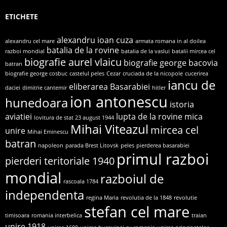
ETICHETE
alexandru ioan cuza
alexandru cel mare
armata romana in al doilea
batalia de la rovine
razboi mondial
batalia de la vaslui
batalii mircea cel
biografie aurel vlaicu
biografie george bacovia
batran
biografie george cosbuc
castelul peles
Cezar
cruciada de la nicopole
cucerirea
iancu de
eliberarea Basarabiei
daciei
dimitrie cantemir
hitler
ion antonescu
hunedoara
istoria
aviatiei
lupta de la rovine
mica
lovitura de stat 23 august 1944
Mihai Viteazul
mircea cel
unire
Mihai Eminescu
batran
napoleon
parada Brest Litovsk
peles
pierderea basarabiei
primul razboi
pierderi teritoriale 1940
mondial
razboiul de
rascoala 1784
independenta
regina Maria
revolutia de la 1848
revolutie
stefan cel mare
timisoara
romania interbelica
traian
unire 1918