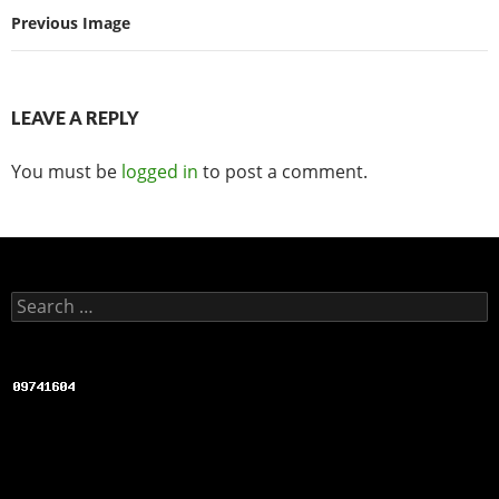
Previous Image
b
t
a
o
t
r
o
e
e
LEAVE A REPLY
k
r
You must be
logged in
to post a comment.
Search for: