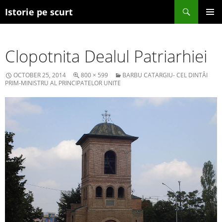
Search
Istorie pe scurt
SKIP TO CONTENT
Clopotnita Dealul Patriarhiei
OCTOBER 25, 2014
800 × 599
BARBU CATARGIU- CEL DINTÂI
PRIM-MINISTRU AL PRINCIPATELOR UNITE