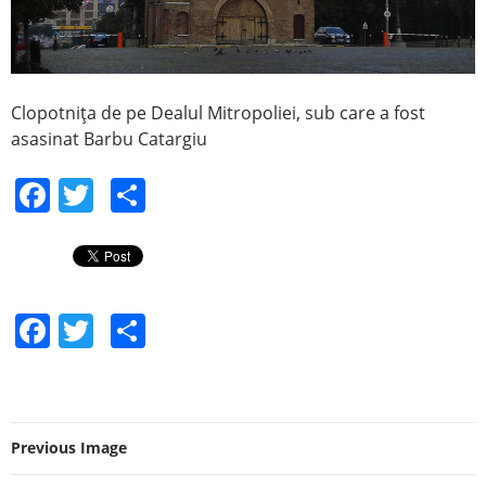
Clopotniţa de pe Dealul Mitropoliei, sub care a fost
asasinat Barbu Catargiu
F
T
S
a
w
h
c
itt
ar
e
er
e
F
T
S
b
a
w
h
o
c
itt
ar
o
e
er
e
k
Previous Image
b