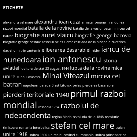
ETICHETE
alexandru ioan cuza
alexandru cel mare
armata romana in al doilea
batalia de la rovine
razboi mondial
batalia de la vaslui
batalii mircea cel
biografie aurel vlaicu
biografie george bacovia
batran
biografie george cosbuc
castelul peles
Cezar
cruciada de la nicopole
cucerirea
iancu de
eliberarea Basarabiei
daciei
dimitrie cantemir
hitler
ion antonescu
hunedoara
istoria
aviatiei
lupta de la rovine
mica
lovitura de stat 23 august 1944
Mihai Viteazul
mircea cel
unire
Mihai Eminescu
batran
napoleon
parada Brest Litovsk
peles
pierderea basarabiei
primul razboi
pierderi teritoriale 1940
mondial
razboiul de
rascoala 1784
independenta
regina Maria
revolutia de la 1848
revolutie
stefan cel mare
timisoara
romania interbelica
traian
unire 1918
unirea 1600
unirea bucovinei cu romania
unirea principatelor