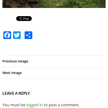
F
T
S
a
w
h
c
itt
ar
e
er
e
Previous Image
b
o
Next Image
o
k
LEAVE A REPLY
You must be
logged in
to post a comment.