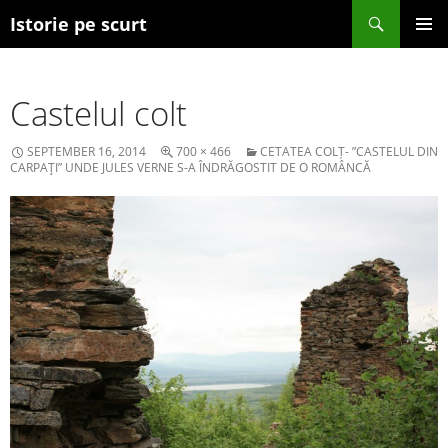
Search
Istorie pe scurt
SKIP TO CONTENT
Castelul colt
SEPTEMBER 16, 2014
700 × 466
CETATEA COLȚ- ”CASTELUL DIN
CARPAŢI” UNDE JULES VERNE S-A ÎNDRĂGOSTIT DE O ROMÂNCĂ