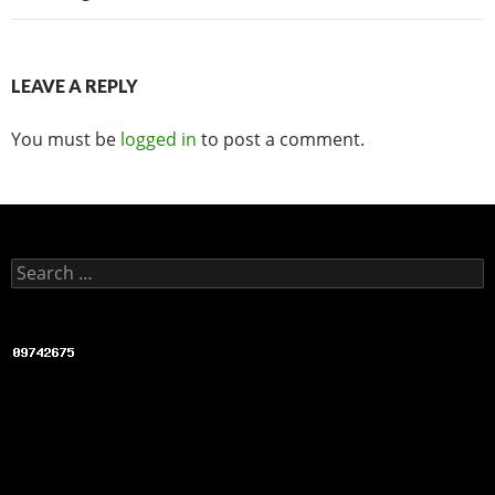
b
o
o
LEAVE A REPLY
k
You must be
logged in
to post a comment.
Search for: