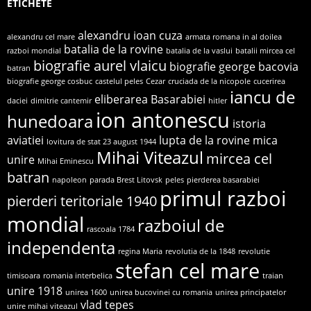
ETICHETE
alexandru ioan cuza
alexandru cel mare
armata romana in al doilea
batalia de la rovine
razboi mondial
batalia de la vaslui
batalii mircea cel
biografie aurel vlaicu
biografie george bacovia
batran
biografie george cosbuc
castelul peles
Cezar
cruciada de la nicopole
cucerirea
iancu de
eliberarea Basarabiei
daciei
dimitrie cantemir
hitler
ion antonescu
hunedoara
istoria
aviatiei
lupta de la rovine
mica
lovitura de stat 23 august 1944
Mihai Viteazul
mircea cel
unire
Mihai Eminescu
batran
napoleon
parada Brest Litovsk
peles
pierderea basarabiei
primul razboi
pierderi teritoriale 1940
mondial
razboiul de
rascoala 1784
independenta
regina Maria
revolutia de la 1848
revolutie
stefan cel mare
timisoara
romania interbelica
traian
unire 1918
unirea 1600
unirea bucovinei cu romania
unirea principatelor
vlad tepes
unire mihai viteazul