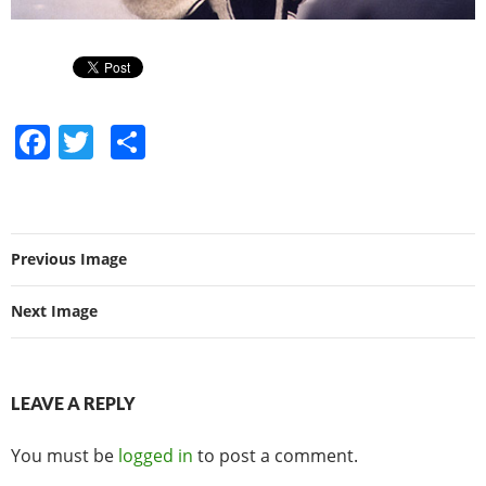
F
T
S
a
w
h
c
itt
ar
e
er
e
Previous Image
b
o
Next Image
o
k
LEAVE A REPLY
You must be
logged in
to post a comment.