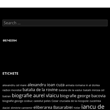
Search for:
ETICHETE
alexandru ioan cuza
alexandru cel mare
armata romana in al doilea
batalia de la rovine
razboi mondial
batalia de la vaslui
batalii mircea cel
biografie aurel vlaicu
biografie george bacovia
batran
biografie george cosbuc
castelul peles
Cezar
cruciada de la nicopole
cucerirea
iancu de
eliberarea Basarabiei
daciei
dimitrie cantemir
hitler