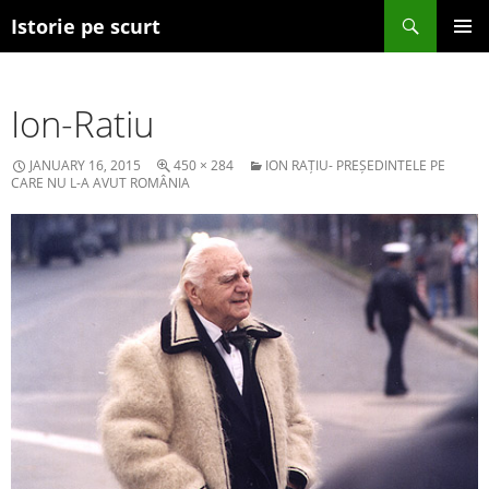
Search
Istorie pe scurt
SKIP TO CONTENT
Ion-Ratiu
JANUARY 16, 2015
450 × 284
ION RAȚIU- PREȘEDINTELE PE
CARE NU L-A AVUT ROMÂNIA