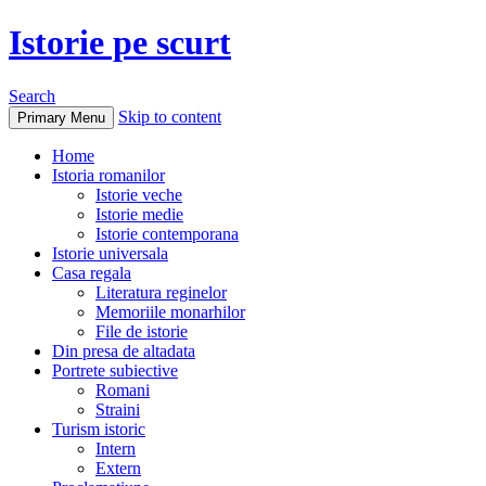
Istorie pe scurt
Search
Skip to content
Primary Menu
Home
Istoria romanilor
Istorie veche
Istorie medie
Istorie contemporana
Istorie universala
Casa regala
Literatura reginelor
Memoriile monarhilor
File de istorie
Din presa de altadata
Portrete subiective
Romani
Straini
Turism istoric
Intern
Extern