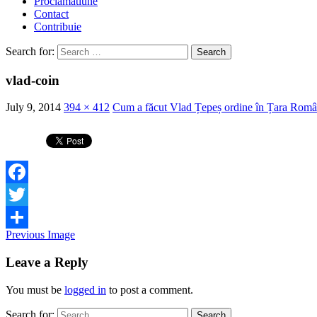
Proclamatiune
Contact
Contribuie
Search for:
vlad-coin
July 9, 2014
394 × 412
Cum a făcut Vlad Țepeș ordine în Țara Rom
Facebook
Twitter
Previous Image
Share
Leave a Reply
You must be
logged in
to post a comment.
Search for: