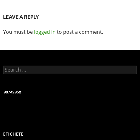
o
k
LEAVE A REPLY
You must be
logged in
to post a comment.
Search for:
ETICHETE