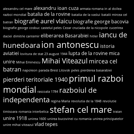
alexandru ioan cuza
alexandru cel mare
armata romana in al doilea
batalia de la rovine
razboi mondial
batalia de la vaslui
batalii mircea cel
biografie aurel vlaicu
biografie george bacovia
batran
biografie george cosbuc
castelul peles
Cezar
cruciada de la nicopole
cucerirea
iancu de
eliberarea Basarabiei
daciei
dimitrie cantemir
hitler
ion antonescu
hunedoara
istoria
aviatiei
lupta de la rovine
mica
lovitura de stat 23 august 1944
Mihai Viteazul
mircea cel
unire
Mihai Eminescu
batran
napoleon
parada Brest Litovsk
peles
pierderea basarabiei
primul razboi
pierderi teritoriale 1940
mondial
razboiul de
rascoala 1784
independenta
regina Maria
revolutia de la 1848
revolutie
stefan cel mare
timisoara
romania interbelica
traian
unire 1918
unirea 1600
unirea bucovinei cu romania
unirea principatelor
vlad tepes
unire mihai viteazul