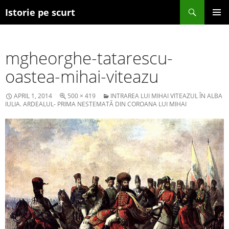
Search
Istorie pe scurt
SKIP TO CONTENT
mgheorghe-tatarescu-
oastea-mihai-viteazu
APRIL 1, 2014
500 × 419
INTRAREA LUI MIHAI VITEAZUL ÎN ALBA
IULIA. ARDEALUL- PRIMA NESTEMATĂ DIN COROANA LUI MIHAI