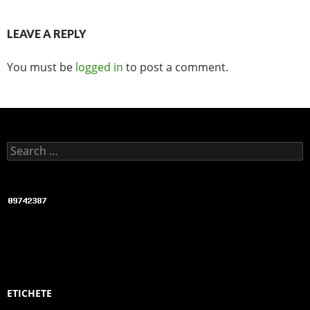
k
LEAVE A REPLY
You must be
logged in
to post a comment.
Search for:
ETICHETE