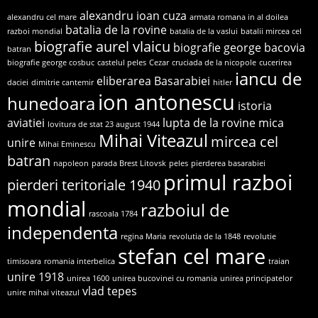
alexandru ioan cuza
alexandru cel mare
armata romana in al doilea
batalia de la rovine
razboi mondial
batalia de la vaslui
batalii mircea cel
biografie aurel vlaicu
biografie george bacovia
batran
biografie george cosbuc
castelul peles
Cezar
cruciada de la nicopole
cucerirea
iancu de
eliberarea Basarabiei
daciei
dimitrie cantemir
hitler
ion antonescu
hunedoara
istoria
aviatiei
lupta de la rovine
mica
lovitura de stat 23 august 1944
Mihai Viteazul
mircea cel
unire
Mihai Eminescu
batran
napoleon
parada Brest Litovsk
peles
pierderea basarabiei
primul razboi
pierderi teritoriale 1940
mondial
razboiul de
rascoala 1784
independenta
regina Maria
revolutia de la 1848
revolutie
stefan cel mare
timisoara
romania interbelica
traian
unire 1918
unirea 1600
unirea bucovinei cu romania
unirea principatelor
vlad tepes
unire mihai viteazul