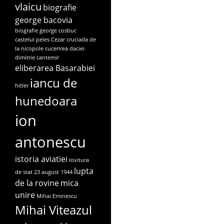
vlaicu
biografie
george bacovia
biografie george cosbuc
castelul peles
Cezar
cruciada de
la nicopole
cucerirea daciei
dimitrie cantemir
eliberarea Basarabiei
iancu de
hitler
hunedoara
ion
antonescu
istoria aviatiei
lovitura
lupta
de stat 23 august 1944
de la rovine
mica
unire
Mihai Eminescu
Mihai Viteazul