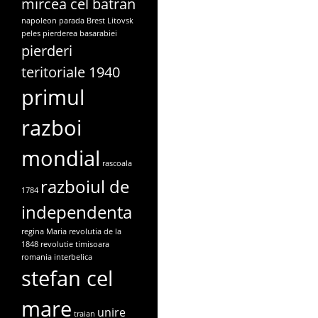
mircea cel batran
napoleon
parada Brest Litovsk
peles
pierderea basarabiei
pierderi
teritoriale 1940
primul
razboi
mondial
rascoala
razboiul de
1784
independenta
regina Maria
revolutia de la
1848
revolutie timisoara
romania interbelica
stefan cel
mare
unire
traian