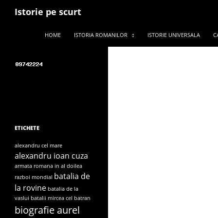
Search
Istorie pe scurt
Search for:
SKIP TO CONTENT
HOME
ISTORIA ROMANILOR
ISTORIE UNIVERSALA
C
ETICHETE
alexandru cel mare
alexandru ioan cuza
armata romana in al doilea
batalia de
razboi mondial
la rovine
batalia de la
vaslui
batalii mircea cel batran
biografie aurel