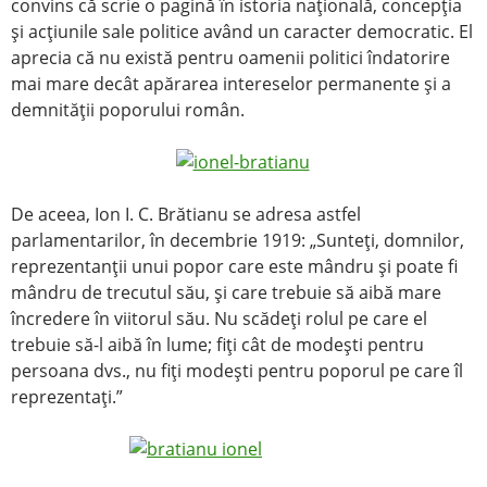
convins că scrie o pagină în istoria naţională, concepţia
şi acţiunile sale politice având un caracter democratic. El
aprecia că nu există pentru oamenii politici îndatorire
mai mare decât apărarea intereselor permanente şi a
demnităţii poporului român.
De aceea, Ion I. C. Brătianu se adresa astfel
parlamentarilor, în decembrie 1919: „Sunteţi, domnilor,
reprezentanţii unui popor care este mândru şi poate fi
mândru de trecutul său, şi care trebuie să aibă mare
încredere în viitorul său. Nu scădeţi rolul pe care el
trebuie să-l aibă în lume; fiţi cât de modeşti pentru
persoana dvs., nu fiţi modeşti pentru poporul pe care îl
reprezentaţi.”