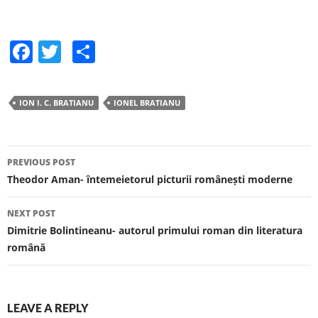
F
T
S
a
w
h
c
itt
ar
ION I. C. BRATIANU
IONEL BRATIANU
e
er
e
b
o
PREVIOUS POST
Post navigation
Theodor Aman- întemeietorul picturii românești moderne
o
k
NEXT POST
Dimitrie Bolintineanu- autorul primului roman din literatura
română
LEAVE A REPLY