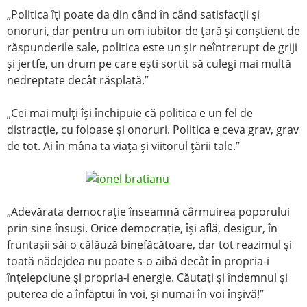
„Politica îţi poate da din când în când satisfacţii şi
onoruri, dar pentru un om iubitor de ţară şi conştient de
răspunderile sale, politica este un şir neîntrerupt de griji
şi jertfe, un drum pe care eşti sortit să culegi mai multă
nedreptate decât răsplată.”
„Cei mai mulţi îşi închipuie că politica e un fel de
distracţie, cu foloase şi onoruri. Politica e ceva grav, grav
de tot. Ai în mâna ta viaţa şi viitorul ţării tale.”
„Adevărata democraţie înseamnă cârmuirea poporului
prin sine însuşi. Orice democrație, îşi află, desigur, în
fruntaşii săi o călăuză binefăcătoare, dar tot reazimul şi
toată nădejdea nu poate s-o aibă decât în propria-i
înţelepciune şi propria-i energie. Căutaţi şi îndemnul şi
puterea de a înfăptui în voi, şi numai în voi înşivă!”