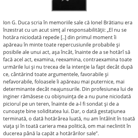
Ion G. Duca scria în memoriile sale că Ionel Brătianu era
înzestrat cu un acut simţ al responsabilităţii: „El nu se
hotăra niciodată repede [..] din primul moment îi
apăreau în minte toate repercusiunile probabile şi
posibile ale unui act, aşa încât, înainte de a se hotărî să
facă acel act, examina, reexamina, contraexamina toate
urmările lui şi nu trecea de la intenţie la fapt decât după
ce, cântărind toate argumentele, favorabile şi
nefavorabile, foloasele îi apăreau mai puternice, mai
determinante decât neajunsurile. Din profesiunea lui de
inginer rămăsese cu obişnuinţa de a nu pune niciodată
piciorul pe un teren, înainte de a-l fi sondat şi de a
cunoaşte bine soliditatea lui. Dar, o dată gestaţiunea
terminată, o dată hotărârea luată, nu am întâlnit în toată
viaţa şi în toată cariera mea politică, om mai neclintit în
ducerea până la capăt a hotărârilor sale”.