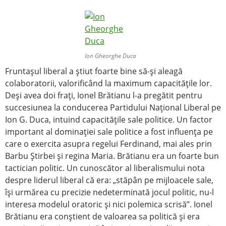
Ion Gheorghe Duca
Fruntaşul liberal a ştiut foarte bine să-şi aleagă
colaboratorii, valorificând la maximum capacităţile lor.
Deşi avea doi fraţi, Ionel Brătianu l-a pregătit pentru
succesiunea la conducerea Partidului Naţional Liberal pe
Ion G. Duca, intuind capacităţile sale politice. Un factor
important al dominaţiei sale politice a fost influenţa pe
care o exercita asupra regelui Ferdinand, mai ales prin
Barbu Ştirbei şi regina Maria. Brătianu era un foarte bun
tactician politic. Un cunoscător al liberalismului nota
despre liderul liberal că era: „stăpân pe mijloacele sale,
îşi urmărea cu precizie nedeterminată jocul politic, nu-l
interesa modelul oratoric şi nici polemica scrisă”. Ionel
Brătianu era conştient de valoarea sa politică şi era