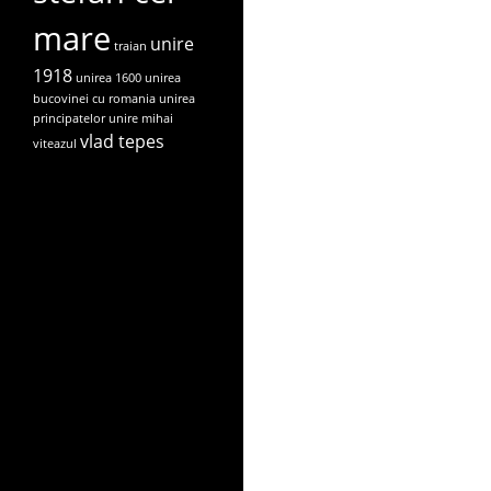
mare
unire
traian
1918
unirea 1600
unirea
bucovinei cu romania
unirea
principatelor
unire mihai
vlad tepes
viteazul