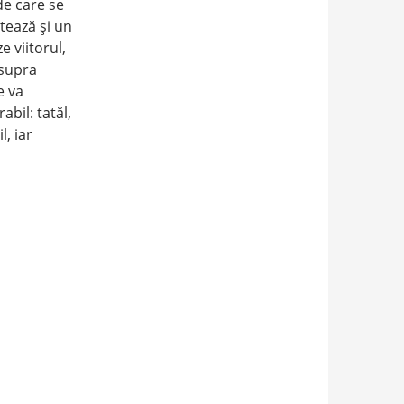
de care se
atează şi un
e viitorul,
asupra
e va
abil: tatăl,
, iar