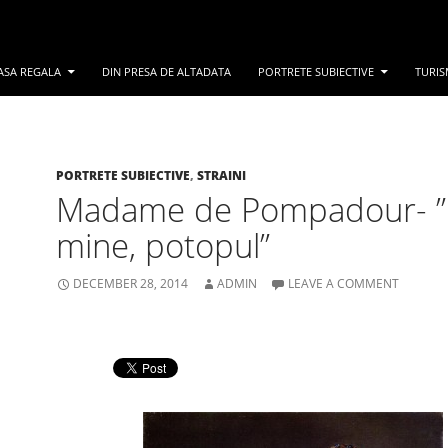
ASA REGALA
DIN PRESA DE ALTADATA
PORTRETE SUBIECTIVE
TURIS
PORTRETE SUBIECTIVE
,
STRAINI
Madame de Pompadour- 
mine, potopul”
DECEMBER 28, 2014
ADMIN
LEAVE A COMMENT