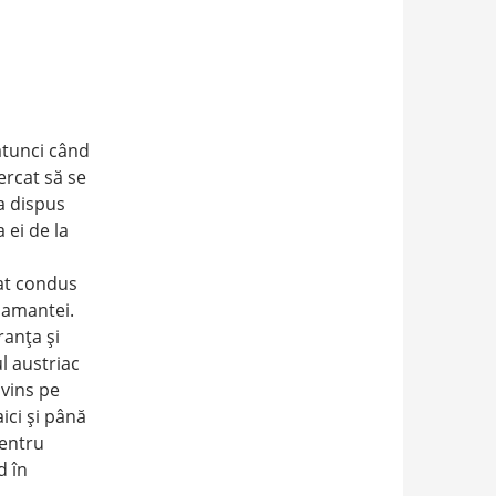
 atunci când
ercat să se
a dispus
 ei de la
sat condus
l amantei.
ranţa şi
l austriac
vins pe
ici şi până
pentru
d în