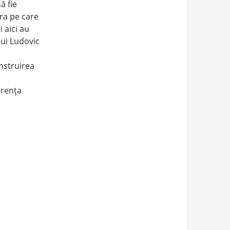
ă fie
ra pe care
 aici au
lui Ludovic
nstruirea
urenţa