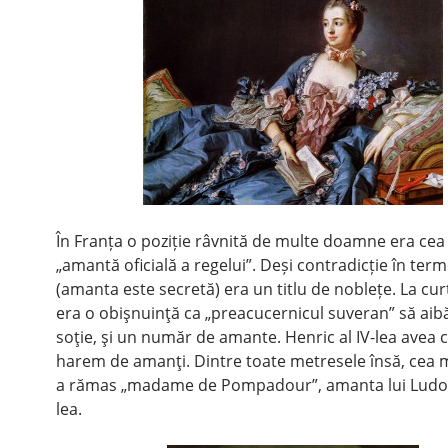
În Franța o poziție râvnită de multe doamne era cea
„amantă oficială a regelui”. Deși contradicție în term
(amanta este secretă) era un titlu de noblețe. La cur
era o obişnuinţă ca „preacucernicul suveran” să aib
soţie, şi un număr de amante. Henric al IV-lea avea 
harem de amanţi. Dintre toate metresele însă, cea m
a rămas „madame de Pompadour”, amanta lui Ludovi
lea.