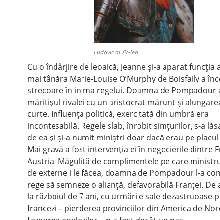
Ludovic al XV-lea
Cu o îndârjire de leoaică, Jeanne şi-a aparat funcţia
mai tânăra Marie-Louise O’Murphy de Boisfaily a înc
strecoare în inima regelui. Doamna de Pompadour 
măritişul rivalei cu un aristocrat mărunt şi alungarea
curte. Influenţa politică, exercitată din umbră era
incontesabilă. Regele slab, înrobit simţurilor, s-a lă
de ea şi şi-a numit miniştri doar dacă erau pe placu
Mai gravă a fost intervenţia ei în negocierile dintre F
Austria. Măgulită de complimentele pe care ministru
de externe i le făcea, doamna de Pompadour l-a con
rege să semneze o alianţă, defavorabilă Franţei. De a
la războiul de 7 ani, cu urmările sale dezastruoase 
francezi – pierderea provinciilor din America de Nor