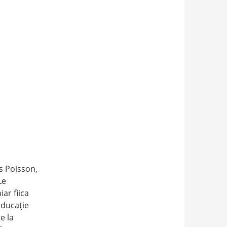
s Poisson,
Le
ar fiica
educaţie
e la