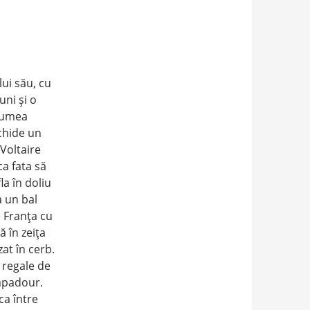
lui său, cu
uni şi o
 lumea
schide un
 Voltaire
ca fata să
la în doliu
a un bal
e Franţa cu
 în zeiţa
at în cerb.
 regale de
ompadour.
ca între