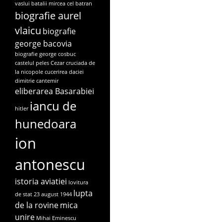
vaslui
batalii mircea cel batran
biografie aurel
vlaicu
biografie
george bacovia
biografie george cosbuc
castelul peles
Cezar
cruciada de
la nicopole
cucerirea daciei
dimitrie cantemir
eliberarea Basarabiei
iancu de
hitler
hunedoara
ion
antonescu
istoria aviatiei
lovitura
lupta
de stat 23 august 1944
de la rovine
mica
unire
Mihai Eminescu