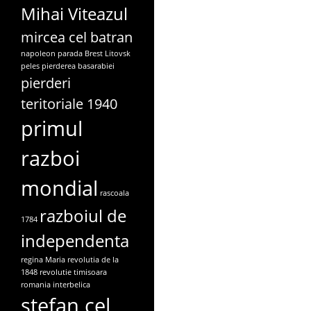
Mihai Viteazul
mircea cel batran
napoleon
parada Brest Litovsk
peles
pierderea basarabiei
pierderi
teritoriale 1940
primul
razboi
mondial
rascoala
razboiul de
1784
independenta
regina Maria
revolutia de la
1848
revolutie timisoara
romania interbelica
stefan cel