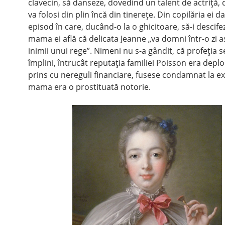
clavecin, să danseze, dovedind un talent de actriţă, 
va folosi din plin încă din tinereţe. Din copilăria ei d
episod în care, ducând-o la o ghicitoare, să-i descifez
mama ei află că delicata Jeanne „va domni într-o zi 
inimii unui rege”. Nimeni nu s-a gândit, că profeţia s
împlini, întrucât reputaţia familiei Poisson era deplor
prins cu nereguli financiare, fusese condamnat la exil
mama era o prostituată notorie.