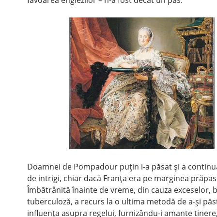
favoarea englezilor – n-a fost decât un pas.
Doamnei de Pompadour puţin i-a păsat şi a continua
de intrigi, chiar dacă Franţa era pe marginea prăpast
Îmbătrânită înainte de vreme, din cauza exceselor, 
tuberculoză, a recurs la o ultima metodă de a-şi păs
influenţa asupra regelui, furnizându-i amante tinere,