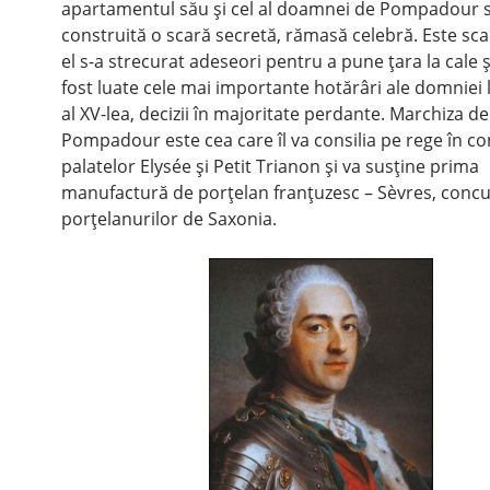
apartamentul său şi cel al doamnei de Pompadour s
construită o scară secretă, rămasă celebră. Este sca
el s-a strecurat adeseori pentru a pune ţara la cale şi
fost luate cele mai importante hotărâri ale domniei 
al XV-lea, decizii în majoritate perdante. Marchiza de
Pompadour este cea care îl va consilia pe rege în co
palatelor Elysée şi Petit Trianon şi va susţine prima
manufactură de porţelan franţuzesc – Sèvres, conc
porţelanurilor de Saxonia.