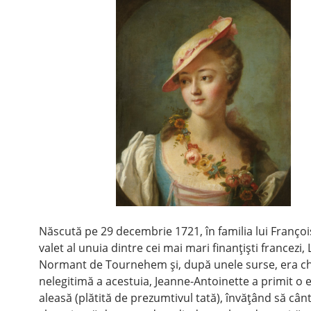
Născută pe 29 decembrie 1721, în familia lui Françoi
valet al unuia dintre cei mai mari finanţişti francezi, 
Normant de Tournehem şi, după unele surse, era chi
nelegitimă a acestuia, Jeanne-Antoinette a primit o 
aleasă (plătită de prezumtivul tată), învăţând să cânt