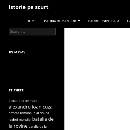
Search
Istorie pe scurt
SKIP TO CONTENT
HOME
ISTORIA ROMANILOR
ISTORIE UNIVERSALA
C
Search for:
ETICHETE
alexandru cel mare
alexandru ioan cuza
armata romana in al doilea
batalia de
razboi mondial
la rovine
batalia de la