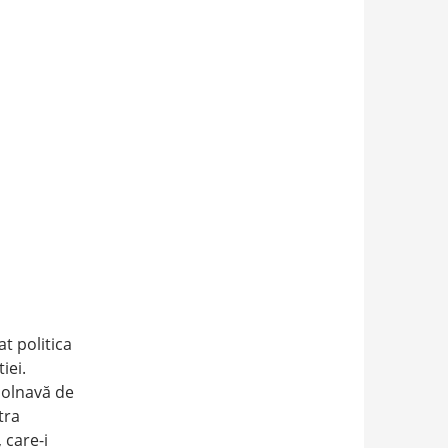
t politica
iei.
bolnavă de
tra
 care-i