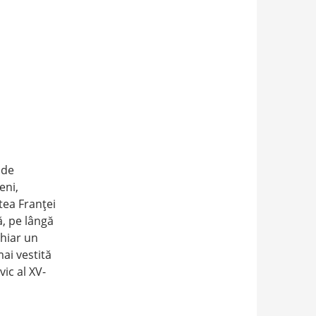
 de
eni,
tea Franţei
ă, pe lângă
chiar un
ai vestită
c al XV-