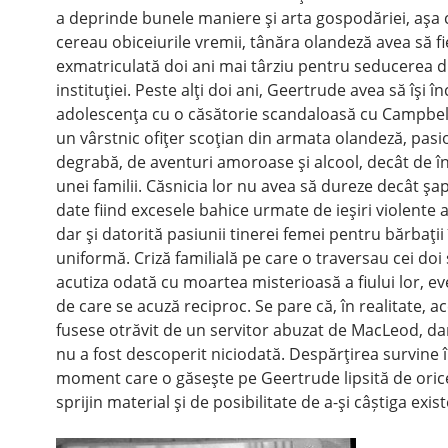
a deprinde bunele maniere şi arta gospodăriei, aşa
cereau obiceiurile vremii, tânăra olandeză avea să fi
exmatriculată doi ani mai târziu pentru seducerea d
instituţiei. Peste alţi doi ani, Geertrude avea să îşi î
adolescenţa cu o căsătorie scandaloasă cu Campbe
un vârstnic ofiţer scoţian din armata olandeză, pasi
degrabă, de aventuri amoroase şi alcool, decât de 
unei familii. Căsnicia lor nu avea să dureze decât şap
date fiind excesele bahice urmate de ieşiri violente a
dar şi datorită pasiunii tinerei femei pentru bărbaţii 
uniformă. Criză familială pe care o traversau cei doi 
acutiza odată cu moartea misterioasă a fiului lor, e
de care se acuză reciproc. Se pare că, în realitate, a
fusese otrăvit de un servitor abuzat de MacLeod, da
nu a fost descoperit niciodată. Despărţirea survine 
moment care o găseşte pe Geertrude lipsită de orice
sprijin material şi de posibilitate de a-şi câștiga exis