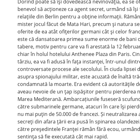
Dorind poate să îşi dovedească nevinovăţia, ea se o
benevol să acţioneze ca agent secret, urmând să îşi
relaţiile din Berlin pentru a obţine informaţii. Rămâ
mister jocul făcut de Mata Hari, precum şi natura ser
oferite de ea atât ofiţerilor germani cât şi celor franc
este că dansatoarea primea sume enorme de bani 
tabere, motiv pentru care va fi arestată la 12 februa
chiar în holul hotelului Anthenee Plaza din Paris. Cin
târziu, ea va fi adusă în faţa instanţei, într-unul dint
controversate procese ale secolului. În ciuda lipsei 
asupra spionajului militar, este acuzată de înaltă tră
condamnată la moarte. Era evident că autorităţile de
aveau nevoie de un ţap ispăşitor pentru pierderea n
Marea Mediterană. Ambarcațiunile fuseseră scufun
către submarinele germane, atacuri în care îşi pierd
nu mai puţin de 50.000 de francezi. Și neutralizarea 
secreţi din afara ţării era pusă în spinarea olandezei
către preşedintele Franţei rămân fără ecou, urmând
sentinţa să fie executată cât mai rapid.