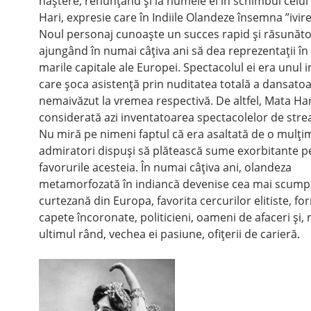
naştere, renunţând şi la numele ei în schimbul celu
Hari, expresie care în Indiile Olandeze însemna ”ivire
Noul personaj cunoaşte un succes rapid şi răsunăto
ajungând în numai câţiva ani să dea reprezentaţii în
marile capitale ale Europei. Spectacolul ei era unul 
care şoca asistenţă prin nuditatea totală a dansatoa
nemaivăzut la vremea respectivă. De altfel, Mata Har
considerată azi inventatoarea spectacolelor de stre
Nu miră pe nimeni faptul că era asaltată de o mulţi
admiratori dispuşi să plătească sume exorbitante p
favorurile acesteia. În numai câţiva ani, olandeza
metamorfozată în indiancă devenise cea mai scump
curtezană din Europa, favorita cercurilor elitiste, fo
capete încoronate, politicieni, oameni de afaceri şi, 
ultimul rând, vechea ei pasiune, ofiţerii de carieră.