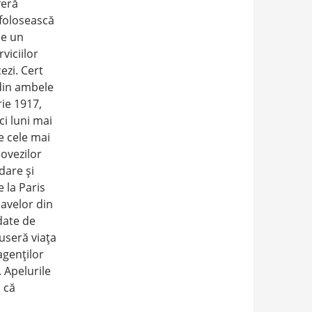
feră
 folosească
ne un
viciilor
ezi. Cert
din ambele
rie 1917,
ci luni mai
re cele mai
dovezilor
dare şi
 la Paris
avelor din
date de
useră viaţa
agenţilor
. Apelurile
 că