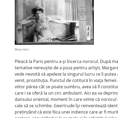
Mata Hari
Pleacă la Paris pentru a-şi încerca norocul. După m
tentative nereuşite de a poza pentru artişti, Margar
vede nevoită să apeleze la singurul lucru ce îi putea
venit, prostituţia. Punctul de cotitură în viaţa femeii 
viitor părea cât se poate sumbru, avea să îl constitu
care i se oferă la un circ ambulant. Aici ea va deprin
dansului oriental, moment în care simte că norocul 
cale să se schimbe. Geertrude îşi reinventează ident
pretinzând că este fiica unei indience care ar fi murit