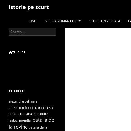
Search
Istorie pe scurt
SKIP TO CONTENT
HOME
ISTORIA ROMANILOR
ISTORIE UNIVERSALA
C
Search for:
ETICHETE
alexandru cel mare
alexandru ioan cuza
armata romana in al doilea
batalia de
razboi mondial
la rovine
batalia de la