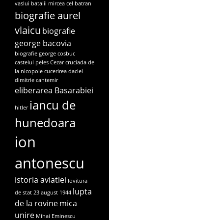
vaslui
batalii mircea cel batran
biografie aurel
vlaicu
biografie
george bacovia
biografie george cosbuc
castelul peles
Cezar
cruciada de
la nicopole
cucerirea daciei
dimitrie cantemir
eliberarea Basarabiei
iancu de
hitler
hunedoara
ion
antonescu
istoria aviatiei
lovitura
lupta
de stat 23 august 1944
de la rovine
mica
unire
Mihai Eminescu