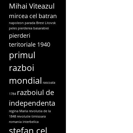
Mihai Viteazul
mircea cel batran
napoleon
parada Brest Litovsk
peles
pierderea basarabiei
pierderi
teritoriale 1940
primul
razboi
mondial
rascoala
razboiul de
1784
independenta
regina Maria
revolutia de la
1848
revolutie timisoara
romania interbelica
stefan cel