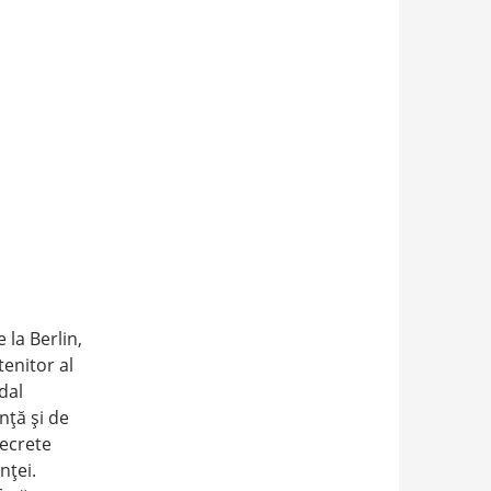
 la Berlin,
tenitor al
dal
nţă şi de
secrete
nţei.