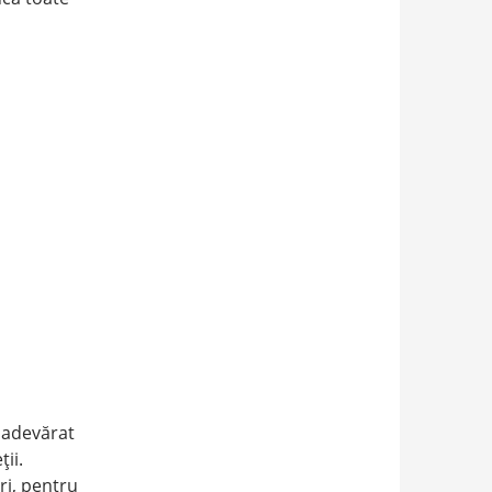
i adevărat
ii.
ri, pentru