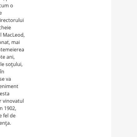
 cum o
e
irectorului
ncheie
ll MacLeod,
onat, mai
întemeierea
te ani,
le soţului,
în
se va
veniment
cesta
r vinovatul
în 1902,
 fel de
tenţa.