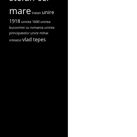
mare
unire
traian
1918
unirea 1600
unirea
bucovinei cu romania
unirea
principatelor
unire mihai
vlad tepes
viteazul