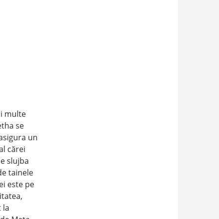
ai multe
etha se
 asigura un
al cărei
ie slujba
de tainele
ei este pe
itatea,
 la