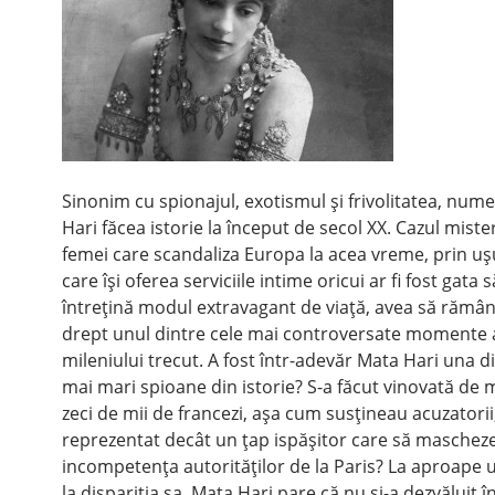
Sinonim cu spionajul, exotismul şi frivolitatea, num
Hari făcea istorie la început de secol XX. Cazul miste
femei care scandaliza Europa la acea vreme, prin uş
care îşi oferea serviciile intime oricui ar fi fost gata să
întreţină modul extravagant de viaţă, avea să rămână
drept unul dintre cele mai controversate momente 
mileniului trecut. A fost într-adevăr Mata Hari una d
mai mari spioane din istorie? S-a făcut vinovată de
zeci de mii de francezi, aşa cum susţineau acuzatorii
reprezentat decât un ţap ispăşitor care să maschez
incompetenţa autorităţilor de la Paris? La aproape 
la dispariţia sa, Mata Hari pare că nu şi-a dezvăluit î