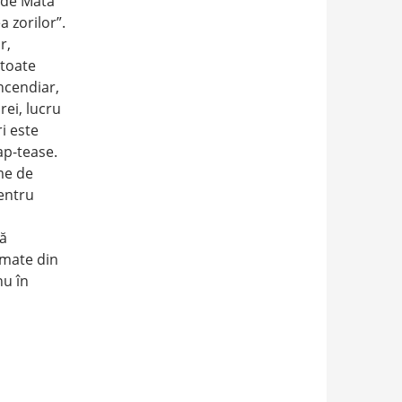
i de Mata
a zorilor”.
r,
 toate
incendiar,
rei, lucru
i este
ap-tease.
me de
entru
ă
rmate din
nu în