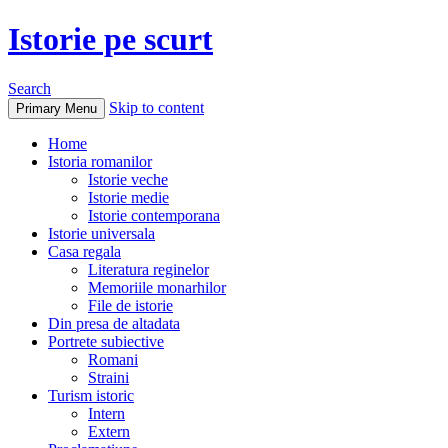
Istorie pe scurt
Search
Skip to content
Primary Menu
Home
Istoria romanilor
Istorie veche
Istorie medie
Istorie contemporana
Istorie universala
Casa regala
Literatura reginelor
Memoriile monarhilor
File de istorie
Din presa de altadata
Portrete subiective
Romani
Straini
Turism istoric
Intern
Extern