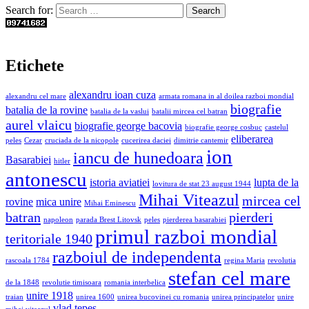
Search for:
Etichete
alexandru ioan cuza
alexandru cel mare
armata romana in al doilea razboi mondial
biografie
batalia de la rovine
batalia de la vaslui
batalii mircea cel batran
aurel vlaicu
biografie george bacovia
biografie george cosbuc
castelul
eliberarea
peles
Cezar
cruciada de la nicopole
cucerirea daciei
dimitrie cantemir
ion
iancu de hunedoara
Basarabiei
hitler
antonescu
istoria aviatiei
lupta de la
lovitura de stat 23 august 1944
Mihai Viteazul
mircea cel
rovine
mica unire
Mihai Eminescu
batran
pierderi
napoleon
parada Brest Litovsk
peles
pierderea basarabiei
primul razboi mondial
teritoriale 1940
razboiul de independenta
rascoala 1784
regina Maria
revolutia
stefan cel mare
de la 1848
revolutie timisoara
romania interbelica
unire 1918
traian
unirea 1600
unirea bucovinei cu romania
unirea principatelor
unire
vlad tepes