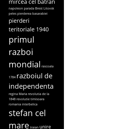
mircea cel batran
napoleon
parada Brest Litovsk
peles
pierderea basarabiei
pierderi
teritoriale 1940
primul
razboi
mondial
rascoala
razboiul de
1784
independenta
regina Maria
revolutia de la
1848
revolutie timisoara
romania interbelica
stefan cel
mare
unire
traian