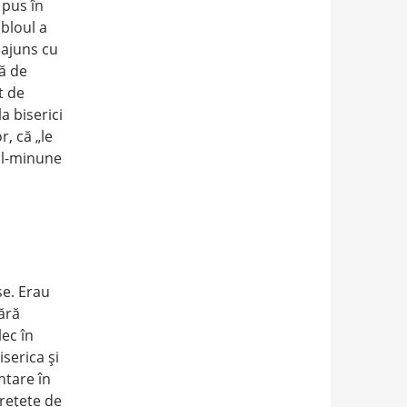
 pus în
abloul a
 ajuns cu
tă de
t de
a biserici
r, că „le
vul-minune
se. Erau
fără
lec în
serica şi
ntare în
 reţete de