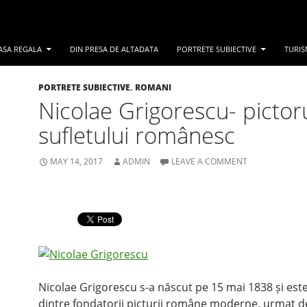
ASA REGALA
DIN PRESA DE ALTADATA
PORTRETE SUBIECTIVE
TURIS
PORTRETE SUBIECTIVE
,
ROMANI
Nicolae Grigorescu- pictor
sufletului românesc
MAY 14, 2017
ADMIN
LEAVE A COMMENT
Nicolae Grigorescu s-a născut pe 15 mai 1838 și est
dintre fondatorii picturii române moderne, urmat d