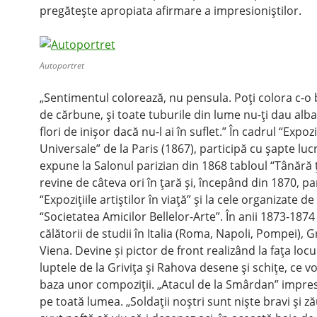
pregăteşte apropiata afirmare a impresioniştilor.
Autoportret
„Sentimentul colorează, nu pensula. Poţi colora c-o 
de cărbune, şi toate tuburile din lume nu-ţi dau alba
flori de inişor dacă nu-l ai în suflet.” În cadrul “Expozi
Universale” de la Paris (1867), participă cu şapte lucr
expune la Salonul parizian din 1868 tabloul “Tânără 
revine de câteva ori în ţară şi, începând din 1870, par
“Expoziţiile artiştilor în viaţă” şi la cele organizate de
“Societatea Amicilor Bellelor-Arte”. În anii 1873-1874
călătorii de studii în Italia (Roma, Napoli, Pompei), Gr
Viena. Devine şi pictor de front realizând la faţa locul
luptele de la Griviţa şi Rahova desene şi schiţe, ce vo
baza unor compoziţii. „Atacul de la Smârdan” impre
pe toată lumea. „Soldaţii noştri sunt nişte bravi şi z