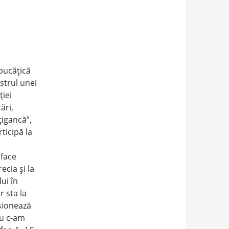
bucăţică
strul unei
ţiei
ări,
ţigancă”,
ticipă la
 face
ecia şi la
ui în
r sta la
sionează
ău c-am