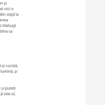
ân şi
at nici o
din viaţă la
venea
e Vlahuţă
ltima sa
 şi curată,
 lumină, şi
 și puteți
ă site-ul,