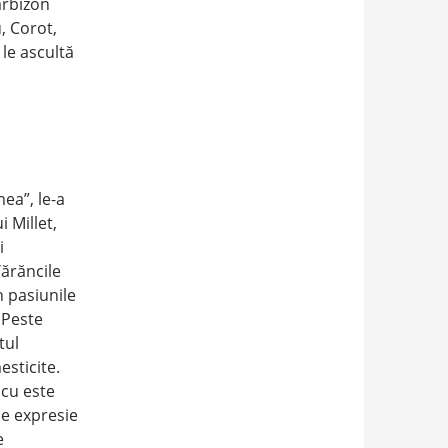
Barbizon
, Corot,
 le ascultă
ea”, le-a
i Millet,
i
Ţărăncile
n pasiunile
 Peste
tul
esticite.
scu este
e expresie
e