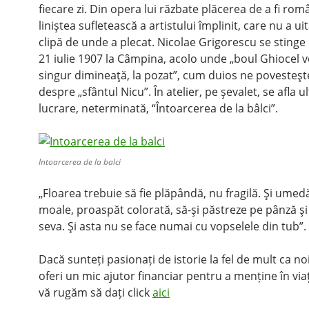
fiecare zi. Din opera lui răzbate plăcerea de a fi rom
liniştea sufletească a artistului împlinit, care nu a uit
clipă de unde a plecat. Nicolae Grigorescu se stinge 
21 iulie 1907 la Câmpina, acolo unde „boul Ghiocel 
singur dimineaţă, la pozat”, cum duios ne povesteşt
despre „sfântul Nicu”. În atelier, pe şevalet, se afla u
lucrare, neterminată, “Întoarcerea de la bâlci”.
Intoarcerea de la balci
„Floarea trebuie să fie plăpândă, nu fragilă. Şi umedă
moale, proaspăt colorată, să-şi păstreze pe pânză şi
seva. Şi asta nu se face numai cu vopselele din tub”.
Dacă sunteți pasionați de istorie la fel de mult ca noi
oferi un mic ajutor financiar pentru a menține în viaț
vă rugăm să dați click
aici