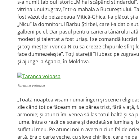
s-a numit tabloul istoric „Mihai scăpând stindardul”,
vitrina unui zugrav, într-o mahala a Bucureştiului. T
fost văzut de beizadeaua Mitică-Ghica. I-a plăcut şi a
„Nicu” la domnitorul Barbu Ştirbei, care i-a dat o su
galbeni pe el. Dar pasul pentru cariera tânărului atâ
modest şi talentat a fost uriaş. I se comandă lucrări l
şi toţi meşterii vor că Nicu să creeze chipurile sfinţilo
face dumnezeieşte”. Toţi stareţii îl iubesc pe zugra
şi ajunge la Agapia, în Moldova.
Taranca voioasa
„Toată noaptea visam numai îngeri şi scene religioa
zile când tot ce făceam mi se părea trist, fără viaţă, 
armonie; şi atunci îmi venea să las totul baltă şi să p
lume. Intra o rază de soare şi deodată se lumina şi bi
sufletul meu. Pe atunci noi n-avem niciun fel de orie
artă. Era o carte veche, cu slove chirilice, care ne da