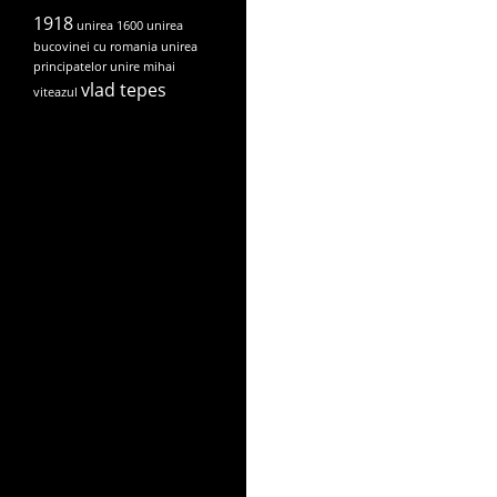
1918
unirea 1600
unirea
bucovinei cu romania
unirea
principatelor
unire mihai
vlad tepes
viteazul