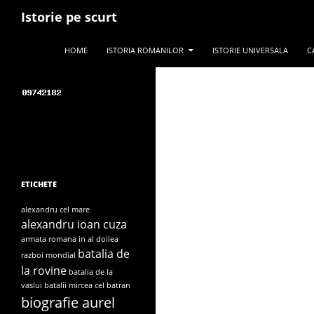
Search
Istorie pe scurt
Search for:
SKIP TO CONTENT
HOME
ISTORIA ROMANILOR
ISTORIE UNIVERSALA
C
ETICHETE
alexandru cel mare
alexandru ioan cuza
armata romana in al doilea
batalia de
razboi mondial
la rovine
batalia de la
vaslui
batalii mircea cel batran
biografie aurel