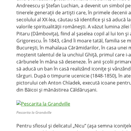
Andreescu şi Ştefan Luchian, a devenit un simbol p
tinerele generaţii de artişti care, în primele decenii a
secolului al XX-lea, căutau să identifice şi să aducă l
valorile spiritualităţii româneşti. A văzut lumina zilei 
Pitaru (Dâmboviţa), fiind al şaselea copil al lui Ion şi 
Grigorescu. În 1843, când îi moare tatăl, familia se m
Bucureşti, în mahalaua Cărămidarilor, în casa unei 
moştenit talentul de la unchiul Ghiţă, primul care i-
cărbunele în mâna să deseneze. În anii şcolii primar
să aducă un ban în casă realizând iconiţe şi vânzând
târguri. După o timpurie ucenicie (1848-1850), în ate
pictorului ceh Anton Chladek, execută icoane pentru 
din Băicoi şi mănăstirea Căldăruşani.
Pescarita la Grandville
Pentru sfiosul şi delicatul „Nicu” (aşa semna iconiţel