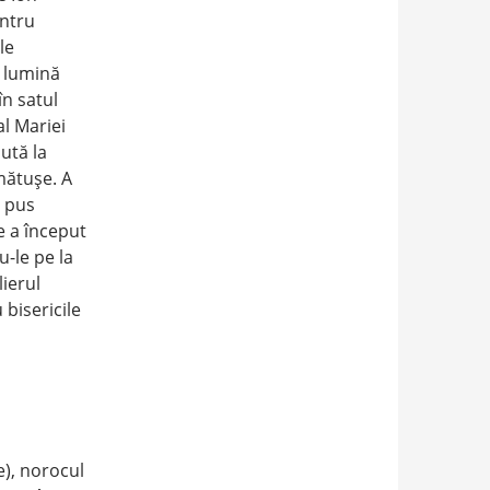
entru
le
a lumină
în satul
al Mariei
ută la
mătuşe. A
a pus
e a început
u-le pe la
lierul
bisericile
e), norocul