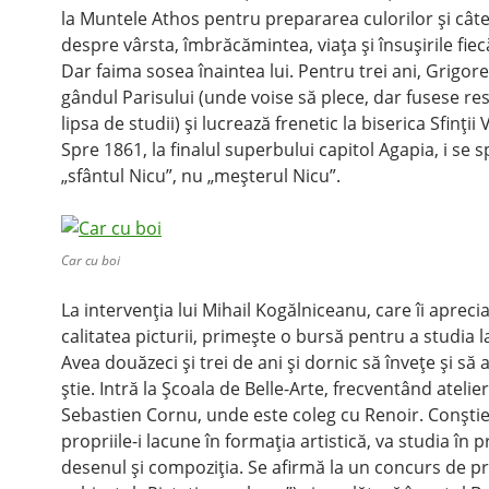
la Muntele Athos pentru prepararea culorilor şi câte
despre vârsta, îmbrăcămintea, viaţa şi însuşirile fiec
Dar faima sosea înaintea lui. Pentru trei ani, Grigor
gândul Parisului (unde voise să plece, dar fusese re
lipsa de studii) şi lucrează frenetic la biserica Sfinţii 
Spre 1861, la finalul superbului capitol Agapia, i se 
„sfântul Nicu”, nu „meşterul Nicu”.
Car cu boi
La intervenţia lui Mihail Kogălniceanu, care îi apreci
calitatea picturii, primeşte o bursă pentru a studia l
Avea douăzeci şi trei de ani şi dornic să înveţe şi să 
ştie. Intră la Şcoala de Belle-Arte, frecventând atelier
Sebastien Cornu, unde este coleg cu Renoir. Conşti
propriile-i lacune în formaţia artistică, va studia în 
desenul şi compoziţia. Se afirmă la un concurs de pro