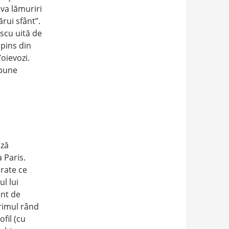
va lămuriri
ărui sfânt”.
escu uită de
spins din
Voievozi.
spune
ază
a Paris.
arate ce
ul lui
ent de
primul rând
fil (cu