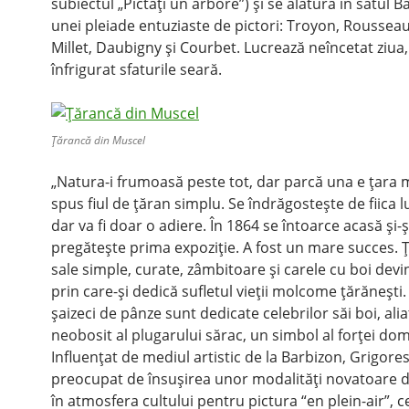
subiectul „Pictaţi un arbore”) şi se alătură în satul 
unei pleiade entuziaste de pictori: Troyon, Rousseau
Millet, Daubigny şi Courbet. Lucrează neîncetat ziua,
înfrigurat sfaturile seară.
Ţărancă din Muscel
„Natura-i frumoasă peste tot, dar parcă una e ţara m
spus fiul de ţăran simplu. Se îndrăgosteşte de fiica lu
dar va fi doar o adiere. În 1864 se întoarce acasă şi-ş
pregăteşte prima expoziţie. A fost un mare succes. 
sale simple, curate, zâmbitoare şi carele cu boi devi
prin care-şi dedică sufletul vieţii molcome ţărăneşti.
şaizeci de pânze sunt dedicate celebrilor săi boi, alia
neobosit al plugarului sărac, un simbol al forţei dom
Influenţat de mediul artistic de la Barbizon, Grigore
preocupat de însuşirea unor modalităţi novatoare d
în atmosfera cultului pentru pictura “en plein-air”, c