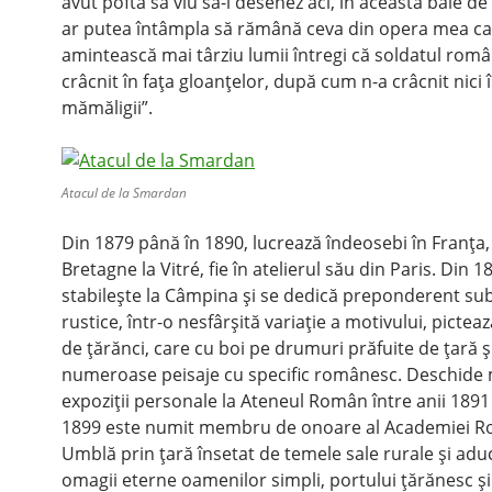
avut poftă să viu să-i desenez aci, în această baie de 
ar putea întâmpla să rămână ceva din opera mea ca
amintească mai târziu lumii întregi că soldatul româ
crâcnit în faţa gloanţelor, după cum n-a crâcnit nici î
mămăligii”.
Atacul de la Smardan
Din 1879 până în 1890, lucrează îndeosebi în Franţa, 
Bretagne la Vitré, fie în atelierul său din Paris. Din 1
stabileşte la Câmpina şi se dedică preponderent sub
rustice, într-o nesfârşită variaţie a motivului, pictea
de ţărănci, care cu boi pe drumuri prăfuite de ţară ş
numeroase peisaje cu specific românesc. Deschide 
expoziţii personale la Ateneul Român între anii 1891 
1899 este numit membru de onoare al Academiei 
Umblă prin ţară însetat de temele sale rurale şi ad
omagii eterne oamenilor simpli, portului ţărănesc şi 