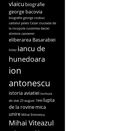
vlaicu
biografie
george bacovia
biografie george cosbuc
castelul peles
Cezar
cruciada de
la nicopole
cucerirea daciei
dimitrie cantemir
eliberarea Basarabiei
iancu de
hitler
hunedoara
ion
antonescu
istoria aviatiei
lovitura
lupta
de stat 23 august 1944
de la rovine
mica
unire
Mihai Eminescu
Mihai Viteazul