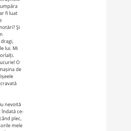
a cumpăra
r fi luat
e
notări? Şi
un
 dragi,
e lui. Mi
rlalți.
bucurie! O
 mașina de
lișeele
o cravată
iu nevoită
c îndată ce-
 când plec,
isorile mele