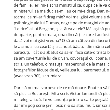
de familie. Ieri mi-a scris ministrul că, după ce le v
ministerul, să mă duc să-mi iau ce mi-e drag. Dar, n-a
tocmai ce mi-ar fi drag mie? Voi mai găsi volumele d
psihologie ale lui Dumas, negre pe de margini de ad
“Le rire” al lui Bergson, şi atâtea altele? Mă lași să p
deoparte, pentru mata, una din cărțile care i-au fost
dacă voi mai găsi vreuna? O să am câteva din lucruril
le-a smuls, cu ceartă şi scandal, băiatul din mâna celo
Sărăcuțul, cât s-a zbătut ca să-mi facă câte-o tristă 
să am cuverturile lui de divan, covorașul cu icoana,
scris, un telefon, o măsuță, maperonul de la mata, c
fotografiilor făcute de el, veilleusa lui, barometrul, 
(avea vreo 30!), scrumiera.
Dar, să nu mai vorbesc de ce mă doare. Poate o să f
să plec la Bucureşti. Mi-a scris Victor Iamandi să ple
mi telegrafiază. Te voi anunța printr-o carte poștală
dar îmi poți scrie și-n lipsă: n-o să stau mult, iar scr