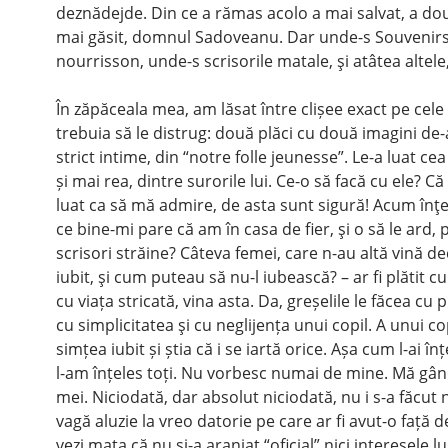
deznădejde. Din ce a rămas acolo a mai salvat, a dou
mai găsit, domnul Sadoveanu. Dar unde-s Souvenirs
nourrisson, unde-s scrisorile matale, şi atâtea altel
În zăpăceala mea, am lăsat între clișee exact pe cele
trebuia să le distrug: două plăci cu două imagini de-
strict intime, din “notre folle jeunesse”. Le-a luat ce
și mai rea, dintre surorile lui. Ce-o să facă cu ele? Că
luat ca să mă admire, de asta sunt sigură! Acum înţ
ce bine-mi pare că am în casa de fier, şi o să le ard, p
scrisori străine? Câteva femei, care n-au altă vină de
iubit, şi cum puteau să nu-l iubească? – ar fi plătit cu
cu viața stricată, vina asta. Da, greșelile le făcea cu 
cu simplicitatea şi cu neglijența unui copil. A unui co
simțea iubit și știa că i se iartă orice. Așa cum l-ai în
l-am înțeles toți. Nu vorbesc numai de mine. Mă gân
mei. Niciodată, dar absolut niciodată, nu i s-a făcut 
vagă aluzie la vreo datorie pe care ar fi avut-o față 
vezi mata că nu și-a aranjat “oficial” nici interesele lu