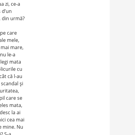
a zi, ce-a
 d’un
e, din urmă?
 pe care
ale mele,
a mai mare,
 nu le-a
elegi mata
licurile cu
cât că l-au
 scandal şi
puritatea,
pil care se
țeles mata,
desc la ai
nici cea mai
de mine. Nu
i? S-a