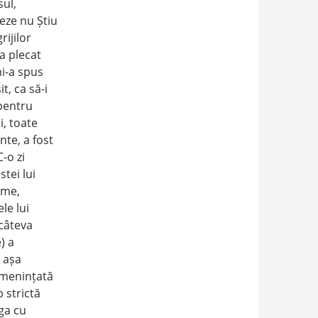
sul,
eze nu Știu
rijilor
 a plecat
mi-a spus
t, ca să-i
pentru
i, toate
nte, a fost
-o zi
tei lui
ime,
le lui
 câteva
) a
 așa
amenințată
 strictă
iga cu