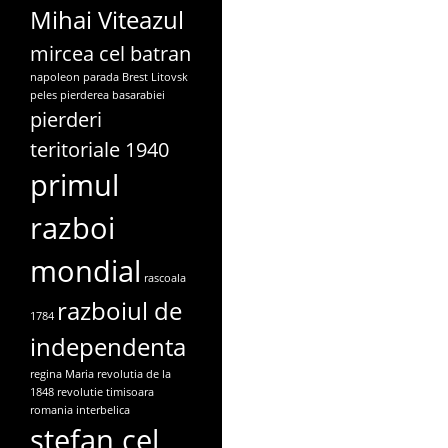
Mihai Viteazul
mircea cel batran
napoleon
parada Brest Litovsk
peles
pierderea basarabiei
pierderi
teritoriale 1940
primul
razboi
mondial
rascoala
razboiul de
1784
independenta
regina Maria
revolutia de la
1848
revolutie timisoara
romania interbelica
stefan cel