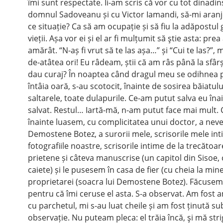
îmi sunt respectate. Îi-am scris că vor cu tot dinadin
domnul Sadoveanu și cu Victor Iamandi, să-mi aranj
ce situație? Ca să am ocupație și să fiu la adăpostul g
vieții. Așa vor ei și el ar fi mulțumit să ştie asta: prea
amărât. “N-aș fi vrut să te las așa…” și “Cui te las?”, 
de-atâtea ori! Eu râdeam, știi că am râs până la sfârși
dau curaj? În noaptea când dragul meu se odihnea 
întâia oară, s-au scotocit, înainte de sosirea băiatulu
saltarele, toate dulapurile. Ce-am putut salva eu înai
salvat. Restul… Iartă-mă, n-am putut face mai mult. C
înainte luasem, cu complicitatea unui doctor, a neves
Demostene Botez, a surorii mele, scrisorile mele int
fotografiile noastre, scrisorile intime de la trecătoare
prietene și câteva manuscrise (un capitol din Sisoe,
caiete) și le pusesem în casa de fier (cu cheia la mine
proprietarei (soacra lui Demostene Botez). Făcusem
pentru că îmi ceruse el asta. S-a observat. Am fost 
cu parchetul, mi s-au luat cheile și am fost ținută sub
observație. Nu puteam pleca: el trăia încă, şi mă str