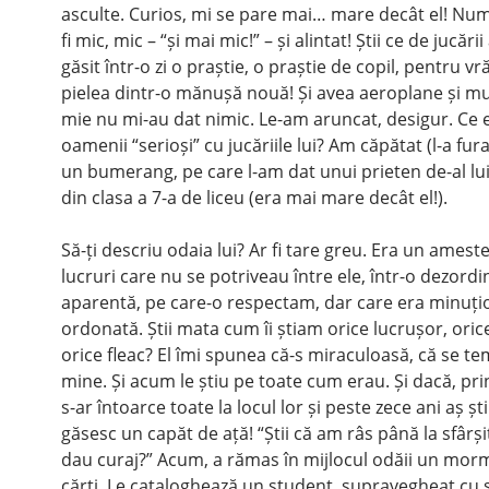
asculte. Curios, mi se pare mai… mare decât el! Num
fi mic, mic – “și mai mic!” – și alintat! Știi ce de jucăr
găsit într-o zi o praștie, o praștie de copil, pentru vr
pielea dintr-o mănușă nouă! Și avea aeroplane și mu
mie nu mi-au dat nimic. Le-am aruncat, desigur. Ce e
oamenii “serioși” cu jucăriile lui? Am căpătat (l-a fura
un bumerang, pe care l-am dat unui prieten de-al lui
din clasa a 7-a de liceu (era mai mare decât el!).
Să-ți descriu odaia lui? Ar fi tare greu. Era un amest
lucruri care nu se potriveau între ele, într-o dezordi
aparentă, pe care-o respectam, dar care era minuți
ordonată. Știi mata cum îi știam orice lucrușor, oric
orice fleac? El îmi spunea că-s miraculoasă, că se t
mine. Și acum le știu pe toate cum erau. Și dacă, pri
s-ar întoarce toate la locul lor și peste zece ani aș șt
găsesc un capăt de ață! “Știi că am râs până la sfârșit
dau curaj?” Acum, a rămas în mijlocul odăii un mor
cărți. Le cataloghează un student, supravegheat cu 