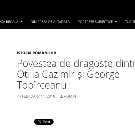
ASA REGALA
DIN PRESA DE ALTADATA
PORTRETE SUBIECTIVE
TURIS
ISTORIA ROMANILOR
Povestea de dragoste dint
Otilia Cazimir și George
Topîrceanu
FEBRUARY 11, 2018
ADMIN