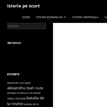
Search
Istorie pe scurt
SKIP TO CONTENT
HOME
ISTORIA ROMANILOR
ISTORIE UNIVERSALA
C
Search for:
ETICHETE
alexandru cel mare
alexandru ioan cuza
armata romana in al doilea
batalia de
razboi mondial
la rovine
batalia de la