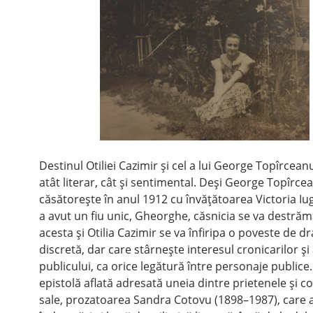
Destinul Otiliei Cazimir şi cel a lui George Topîrcean
atât literar, cât şi sentimental. Deşi George Topîrce
căsătoreşte în anul 1912 cu învăţătoarea Victoria Iu
a avut un fiu unic, Gheorghe, căsnicia se va destrăma
acesta şi Otilia Cazimir se va înfiripa o poveste de d
discretă, dar care stârneşte interesul cronicarilor şi 
publicului, ca orice legătură între personaje publice.
epistolă aflată adresată uneia dintre prietenele şi c
sale, prozatoarea Sandra Cotovu (1898–1987), care a