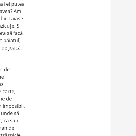
ai el putea
ii avea? Am
ăbii. Tăiase
zicuțe. Și
ra să facă
t băiatul)
 de joacă,
ec de
ne
os
e carte,
eme de
n imposibil,
i unde să
, ca să-i
man de
strășnicie