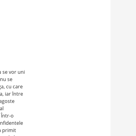
u se vor uni
anu se
ga, cu care
, iar între
ragoste
al
 Într-o
onfidentele
 primit