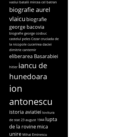
vaslui
batalii mircea cel batran
biografie aurel
vlaicu
biografie
george bacovia
biografie george cosbuc
castelul peles
Cezar
cruciada de
la nicopole
cucerirea daciei
dimitrie cantemir
eliberarea Basarabiei
iancu de
hitler
hunedoara
ion
antonescu
istoria aviatiei
lovitura
lupta
de stat 23 august 1944
de la rovine
mica
unire
Mihai Eminescu