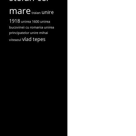
mare
unire
traian
1918
unirea 1600
unirea
bucovinei cu romania
unirea
principatelor
unire mihai
vlad tepes
viteazul