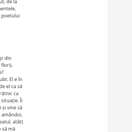
ut, de la
mentele,
 poetului
și din
lori).
e?
bt. El e în
de el ca să
rătnic ca
situație. Îi
i și vine să
ăm amândoi,
atul, atât)
 o să mă