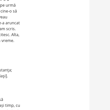
u pe urmă
 cine-o să
aveau
le-a aruncat
am scris.
itesc. Alta,
tă vreme.
stanţa;
aşi].
să
ași timp, cu