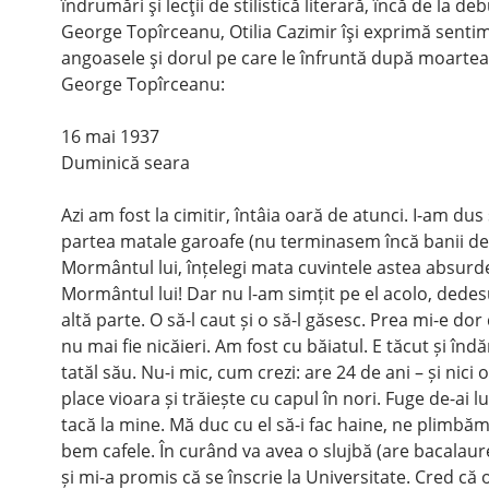
îndrumări şi lecţii de stilistică literară, încă de la deb
George Topîrceanu, Otilia Cazimir îşi exprimă senti
angoasele şi dorul pe care le înfruntă după moartea
George Topîrceanu:
16 mai 1937
Duminică seara
Azi am fost la cimitir, întâia oară de atunci. I-am dus 
partea matale garoafe (nu terminasem încă banii de f
Mormântul lui, înțelegi mata cuvintele astea absurd
Mormântul lui! Dar nu l-am simțit pe el acolo, dedesu
altă parte. O să-l caut și o să-l găsesc. Prea mi-e dor 
nu mai fie nicăieri. Am fost cu băiatul. E tăcut și îndă
tatăl său. Nu-i mic, cum crezi: are 24 de ani – și nici o 
place vioara și trăiește cu capul în nori. Fuge de-ai lu
tacă la mine. Mă duc cu el să-i fac haine, ne plimb
bem cafele. În curând va avea o slujbă (are bacalaure
și mi-a promis că se înscrie la Universitate. Cred că