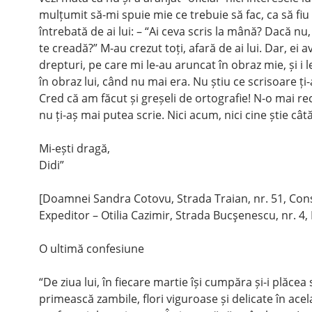
mulțumit să-mi spuie mie ce trebuie să fac, ca să fi
întrebată de ai lui: – “Ai ceva scris la mână? Dacă nu,
te creadă?” M-au crezut toți, afară de ai lui. Dar, ei 
drepturi, pe care mi le-au aruncat în obraz mie, și i 
în obraz lui, când nu mai era. Nu știu ce scrisoare ți-
Cred că am făcut și greșeli de ortografie! N-o mai rec
nu ți-aș mai putea scrie. Nici acum, nici cine știe câ
Mi-ești dragă,
Didi”
[Doamnei Sandra Cotovu, Strada Traian, nr. 51, Con
Expeditor – Otilia Cazimir, Strada Bucşenescu, nr. 4, I
O ultimă confesiune
“De ziua lui, în fiecare martie își cumpăra și-i plăcea 
primească zambile, flori vigu­roase și delicate în acel