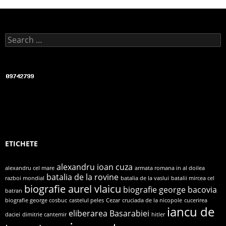
b
o
o
Search for:
k
ETICHETE
alexandru ioan cuza
alexandru cel mare
armata romana in al doilea
batalia de la rovine
razboi mondial
batalia de la vaslui
batalii mircea cel
biografie aurel vlaicu
biografie george bacovia
batran
biografie george cosbuc
castelul peles
Cezar
cruciada de la nicopole
cucerirea
iancu de
eliberarea Basarabiei
daciei
dimitrie cantemir
hitler