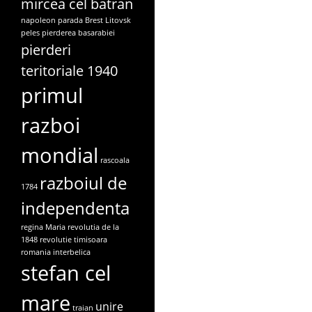
mircea cel batran
napoleon
parada Brest Litovsk
peles
pierderea basarabiei
pierderi
teritoriale 1940
primul
razboi
mondial
rascoala
razboiul de
1784
independenta
regina Maria
revolutia de la
1848
revolutie timisoara
romania interbelica
stefan cel
mare
unire
traian