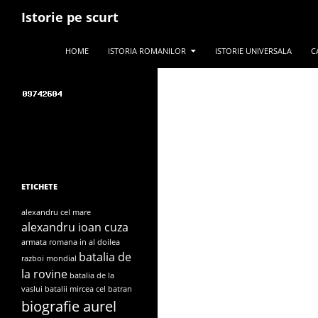
Search
Istorie pe scurt
Search for:
SKIP TO CONTENT
HOME
ISTORIA ROMANILOR
ISTORIE UNIVERSALA
C
ETICHETE
alexandru cel mare
alexandru ioan cuza
armata romana in al doilea
batalia de
razboi mondial
la rovine
batalia de la
vaslui
batalii mircea cel batran
biografie aurel