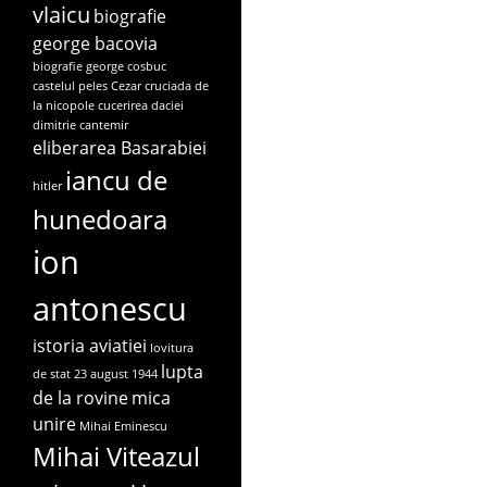
vlaicu
biografie
george bacovia
biografie george cosbuc
castelul peles
Cezar
cruciada de
la nicopole
cucerirea daciei
dimitrie cantemir
eliberarea Basarabiei
iancu de
hitler
hunedoara
ion
antonescu
istoria aviatiei
lovitura
lupta
de stat 23 august 1944
de la rovine
mica
unire
Mihai Eminescu
Mihai Viteazul