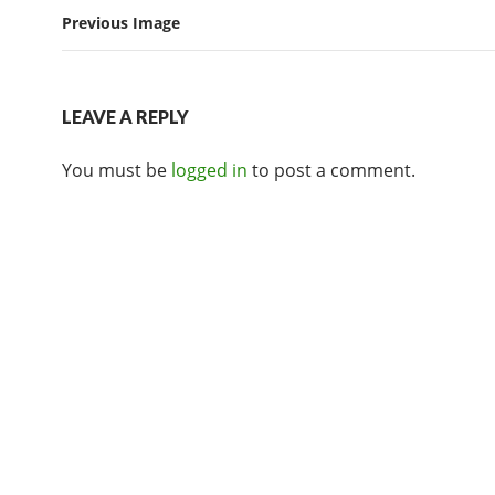
Previous Image
b
t
a
o
t
r
o
e
e
LEAVE A REPLY
k
r
You must be
logged in
to post a comment.