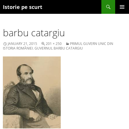
Search
Istorie pe scurt
SKIP TO CONTENT
barbu catargiu
JANUARY 21, 2015
201 × 250
PRIMUL GUVERN UNIC DIN
ISTORIA ROMÂNIEI. GUVERNUL BARBU CATARGIU