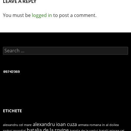
LEAVE A REPLY
You must be
logged in
to post a comment.
Search for:
ETICHETE
alexandru ioan cuza
alexandru cel mare
armata romana in al doilea
batalia de la rovine
razboi mondial
batalia de la vaslui
batalii mircea cel