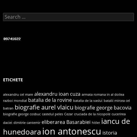
Search for:
ETICHETE
alexandru ioan cuza
alexandru cel mare
armata romana in al doilea
batalia de la rovine
razboi mondial
batalia de la vaslui
batalii mircea cel
biografie aurel vlaicu
biografie george bacovia
batran
biografie george cosbuc
castelul peles
Cezar
cruciada de la nicopole
cucerirea
iancu de
eliberarea Basarabiei
daciei
dimitrie cantemir
hitler
ion antonescu
hunedoara
istoria