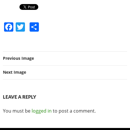
F
T
S
a
w
h
c
itt
ar
e
er
e
Previous Image
b
o
Next Image
o
k
LEAVE A REPLY
You must be
logged in
to post a comment.