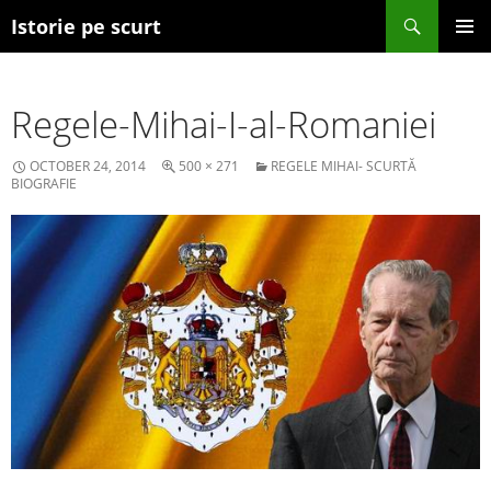
Search
Istorie pe scurt
SKIP TO CONTENT
Regele-Mihai-I-al-Romaniei
OCTOBER 24, 2014
500 × 271
REGELE MIHAI- SCURTĂ
BIOGRAFIE