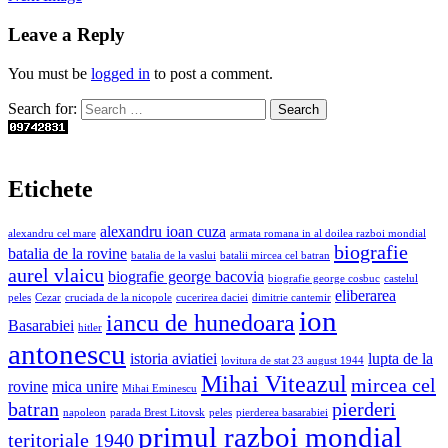
Leave a Reply
You must be
logged in
to post a comment.
Search for:
Etichete
alexandru ioan cuza
alexandru cel mare
armata romana in al doilea razboi mondial
biografie
batalia de la rovine
batalia de la vaslui
batalii mircea cel batran
aurel vlaicu
biografie george bacovia
biografie george cosbuc
castelul
eliberarea
peles
Cezar
cruciada de la nicopole
cucerirea daciei
dimitrie cantemir
ion
iancu de hunedoara
Basarabiei
hitler
antonescu
istoria aviatiei
lupta de la
lovitura de stat 23 august 1944
Mihai Viteazul
mircea cel
rovine
mica unire
Mihai Eminescu
batran
pierderi
napoleon
parada Brest Litovsk
peles
pierderea basarabiei
primul razboi mondial
teritoriale 1940