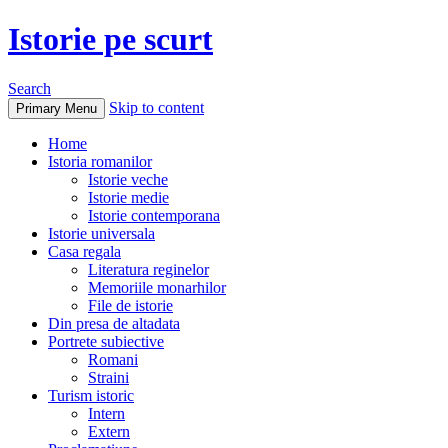
Istorie pe scurt
Search
Skip to content
Primary Menu
Home
Istoria romanilor
Istorie veche
Istorie medie
Istorie contemporana
Istorie universala
Casa regala
Literatura reginelor
Memoriile monarhilor
File de istorie
Din presa de altadata
Portrete subiective
Romani
Straini
Turism istoric
Intern
Extern