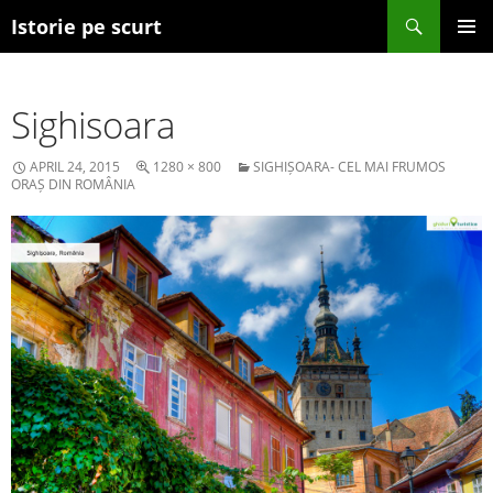
Search
Istorie pe scurt
SKIP TO CONTENT
Sighisoara
APRIL 24, 2015
1280 × 800
SIGHIȘOARA- CEL MAI FRUMOS
ORAȘ DIN ROMÂNIA