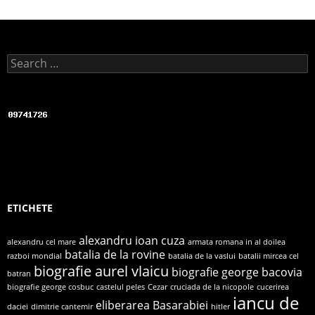
Search for:
ETICHETE
alexandru ioan cuza
alexandru cel mare
armata romana in al doilea
batalia de la rovine
razboi mondial
batalia de la vaslui
batalii mircea cel
biografie aurel vlaicu
biografie george bacovia
batran
biografie george cosbuc
castelul peles
Cezar
cruciada de la nicopole
cucerirea
iancu de
eliberarea Basarabiei
daciei
dimitrie cantemir
hitler