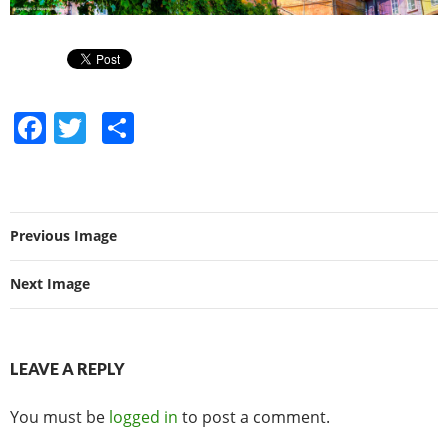
F
T
S
a
w
h
c
itt
ar
e
er
e
Previous Image
b
o
Next Image
o
k
LEAVE A REPLY
You must be
logged in
to post a comment.