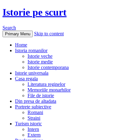
Istorie pe scurt
Search
Skip to content
Primary Menu
Home
Istoria romanilor
Istorie veche
Istorie medie
Istorie contemporana
Istorie universala
Casa regala
Literatura reginelor
Memoriile monarhilor
File de istorie
Din presa de altadata
Portrete subiective
Romani
Straini
Turism istoric
Intern
Extern