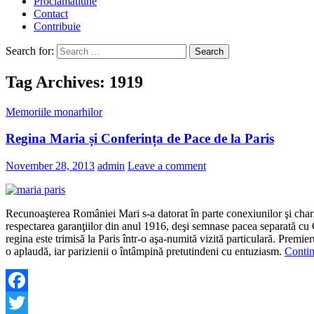
Proclamatiune
Contact
Contribuie
Search for:
Tag Archives: 1919
Memoriile monarhilor
Regina Maria și Conferința de Pace de la Paris
November 28, 2013
admin
Leave a comment
Recunoaşterea României Mari s-a datorat în parte conexiunilor şi char
respectarea garanţiilor din anul 1916, deşi semnase pacea separată cu 
regina este trimisă la Paris într-o aşa-numită vizită particulară. Pr
o aplaudă, iar parizienii o întâmpină pretutindeni cu entuziasm.
Conti
Facebook