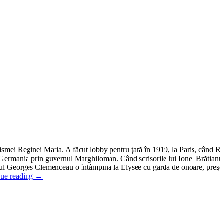
ismei Reginei Maria. A făcut lobby pentru ţară în 1919, la Paris, când 
Germania prin guvernul Marghiloman. Când scrisorile lui Ionel Brătianu 
emierul Georges Clemenceau o întâmpină la Elysee cu garda de onoare, p
nue reading
→