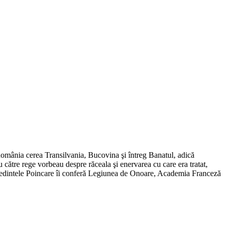
România cerea Transilvania, Bucovina şi întreg Banatul, adică
către rege vorbeau despre răceala şi enervarea cu care era tratat,
reşedintele Poincare îi conferă Legiunea de Onoare, Academia Franceză