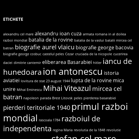
ETICHETE
alexandru ioan cuza
alexandru cel mare
armata romana in al doilea
batalia de la rovine
razboi mondial
batalia de la vaslui
batalii mircea cel
biografie aurel vlaicu
biografie george bacovia
batran
biografie george cosbuc
castelul peles
Cezar
cruciada de la nicopole
cucerirea
iancu de
eliberarea Basarabiei
daciei
dimitrie cantemir
hitler
ion antonescu
hunedoara
istoria
aviatiei
lupta de la rovine
mica
lovitura de stat 23 august 1944
Mihai Viteazul
mircea cel
unire
Mihai Eminescu
batran
napoleon
parada Brest Litovsk
peles
pierderea basarabiei
primul razboi
pierderi teritoriale 1940
mondial
razboiul de
rascoala 1784
independenta
regina Maria
revolutia de la 1848
revolutie
stefan cel mare